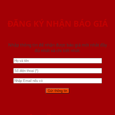
ĐĂNG KÝ NHẬN BÁO GIÁ
Nhập thông tin để nhận được báo giá mới nhât đầy
đủ nhất và chi tiết nhất.