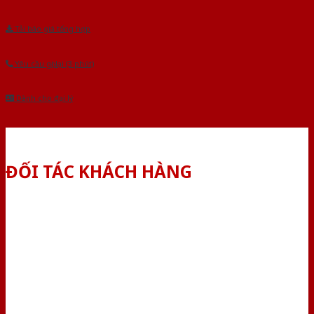
Tải báo giá tổng hợp
Yêu cầu gọi lại (3 phút)
Dành cho đại lý
ĐỐI TÁC KHÁCH HÀNG