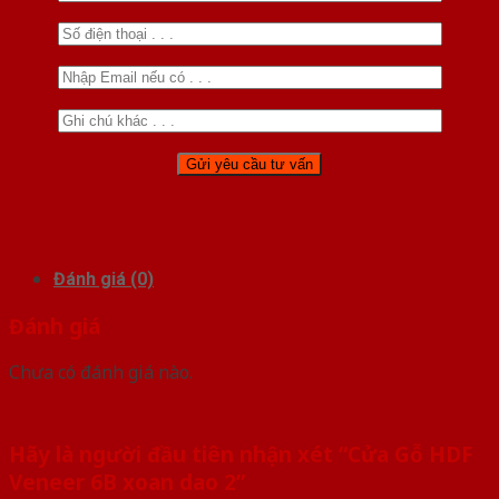
Đánh giá (0)
Đánh giá
Chưa có đánh giá nào.
Hãy là người đầu tiên nhận xét “Cửa Gỗ HDF
Veneer 6B xoan dao 2”