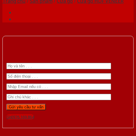
Trang chủ
/
Sản phẩm
/
Cửa gỗ
/
Cửa gỗ HDF VENEER
Gọi 0976.169.864