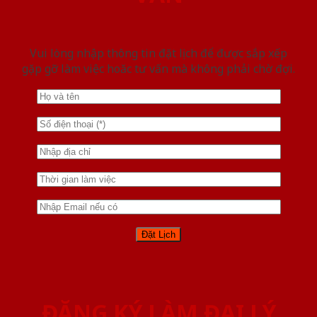
Vui lòng nhập thông tin đặt lịch để được sắp xếp
gặp gỡ làm việc hoăc tư vấn mà không phải chờ đợi.
ĐĂNG KÝ LÀM ĐẠI LÝ