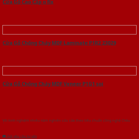
Cửa Gỗ Cao Cấp o fix
Cửa Gỗ Chống Cháy MDF Laminate P1R2 23029
Cửa Gỗ Chống Cháy MDF Veneer P1G1 soi
Với kinh nghiệm nhiêu năm nghiên cứu cửa theo tiêu chuẩn công nghệ Châu
Âu.Chúng tôi tự tin là nhà sản xuất & cung cấp hàng đầu tại Việt Nam!
Gửi yêu cầu tư vấn