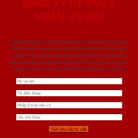
ĐĂNG KÝ TƯ VẤN &
NHẬN ƯU ĐÃI
Nhập thông tin để nhận được tư vấn miễn phí qua
điện thoại / email/ tại văn phòng hoặc tại nhà quý
khách. Chúng tôi cam kết mọi thông tin nhập vào
dưới đây được bảo mật tuyệt đối cũng như chỉ phục
vụ yêu cầu tư vấn duy nhất của quý khách tại đây.