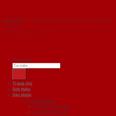
SaigonDoor™
- Hệ thống Showroom cửa nhựa hàng đầu
Việt Nam
Copyright ⓒ 2016 – 2026 SaigonDoor™ - www.bancuanhua.com | Đơn vị
chủ quản SaigonDoor
Tìm kiếm:
Trang chủ
Giới thiệu
Sản phẩm
Cửa chống cháy
Cửa gỗ chống cháy
Cửa nhôm vân gỗ