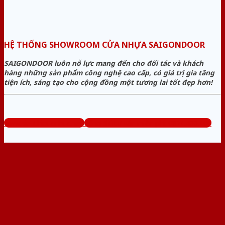
HỆ THỐNG SHOWROOM CỬA NHỰA SAIGONDOOR
SAIGONDOOR luôn nỗ lực mang đến cho đối tác và khách
hàng những sản phẩm công nghệ cao cấp, có giá trị gia tăng
tiện ích, sáng tạo cho cộng đồng một tương lai tốt đẹp hơn!
www.sieuthicuanhua.net
Tổng đài tư vấn miễn phí: 0824.400.400