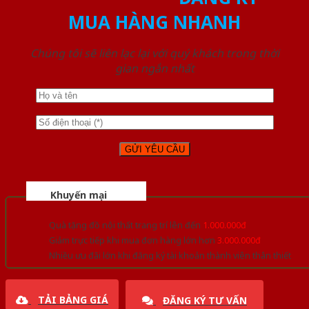
MUA HÀNG NHANH
Chúng tôi sẽ liên lạc lại với quý khách trong thời
gian ngắn nhất
Khuyến mại
Quà tặng đồ nội thất trang trí lên đến
1.000.000đ
Giảm trực tiếp khi mua đơn hàng lớn hơn
3.000.000đ
Nhiều ưu đãi lớn khi đăng ký tài khoản thành viên thân thiết
TẢI BẢNG GIÁ
ĐĂNG KÝ TƯ VẤN