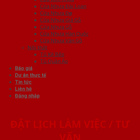
Cửa Nhựa Đài Loan
Cửa Nhựa Đẹp
Cửa Nhựa Giả Gỗ
Cửa Nhựa Gỗ
Cửa Nhựa Hàn Quốc
Cửa Nhựa Vân Gỗ
Nội thất
Tủ Kệ Bếp
Tủ Quần Áo
Báo giá
Dự án thực tế
Tin tức
Liên hệ
Đăng nhập
ĐẶT LỊCH LÀM VIỆC / TƯ
VẤN