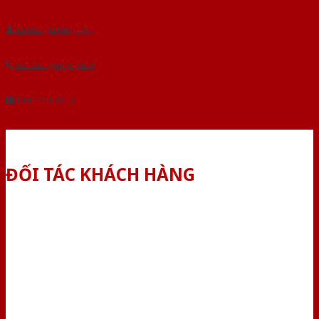
Tải báo giá tổng hợp
Yêu cầu gọi lại (3 phút)
Dành cho đại lý
ĐỐI TÁC KHÁCH HÀNG