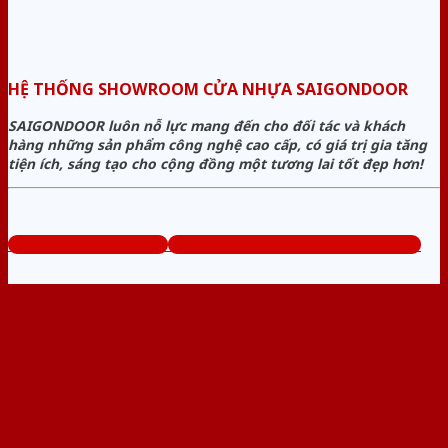
HỆ THỐNG SHOWROOM CỬA NHỰA SAIGONDOOR
SAIGONDOOR luôn nỗ lực mang đến cho đối tác và khách
hàng những sản phẩm công nghệ cao cấp, có giá trị gia tăng
tiện ích, sáng tạo cho cộng đồng một tương lai tốt đẹp hơn!
www.sieuthicuanhua.net
Tổng đài tư vấn miễn phí: 0824.400.400