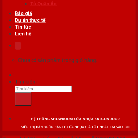
Tủ Quần Áo
Báo giá
Dự án thực tế
Tin tức
Liên hệ
Chưa có sản phẩm trong giỏ hàng.
Tìm kiếm:
HỆ THỐNG SHOWROOM CỬA NHỰA SAIGONDOOR
SIÊU THỊ BÁN BUÔN BÁN LẺ CỬA NHỰA GIÁ TỐT NHẤT TẠI SÀI GÒN