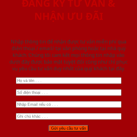
ĐĂNG KÝ TƯ VẤN &
NHẬN ƯU ĐÃI
Nhập thông tin để nhận được tư vấn miễn phí qua
điện thoại / email/ tại văn phòng hoặc tại nhà quý
khách. Chúng tôi cam kết mọi thông tin nhập vào
dưới đây được bảo mật tuyệt đối cũng như chỉ phục
vụ yêu cầu tư vấn duy nhất của quý khách tại đây.