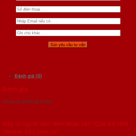
Đánh giá (0)
Đánh giá
Chưa có đánh giá nào.
Hãy là người đầu tiên nhận xét “Cửa Gỗ HDF
Veneer 6GL cam xe”