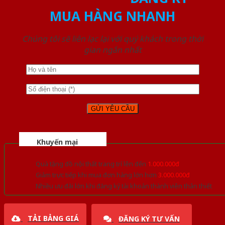
MUA HÀNG NHANH
Chúng tôi sẽ liên lạc lại với quý khách trong thời
gian ngắn nhất
Khuyến mại
Quà tặng đồ nội thất trang trí lên đến
1.000.000đ
Giảm trực tiếp khi mua đơn hàng lớn hơn
3.000.000đ
Nhiều ưu đãi lớn khi đăng ký tài khoản thành viên thân thiết
TẢI BẢNG GIÁ
ĐĂNG KÝ TƯ VẤN