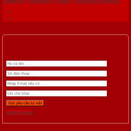
Trang chủ
/
Sản phẩm
/
Cửa gỗ
/
Cửa gỗ HDF VENEER
Gọi 0976.169.864