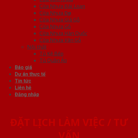
Cửa Nhựa Đài Loan
Cửa Nhựa Đẹp
Cửa Nhựa Giả Gỗ
Cửa Nhựa Gỗ
Cửa Nhựa Hàn Quốc
Cửa Nhựa Vân Gỗ
Nội thất
Tủ Kệ Bếp
Tủ Quần Áo
Báo giá
Dự án thực tế
Tin tức
Liên hệ
Đăng nhập
ĐẶT LỊCH LÀM VIỆC / TƯ
VẤN