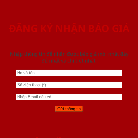
ĐĂNG KÝ NHẬN BÁO GIÁ
Nhập thông tin để nhận được báo giá mới nhât đầy
đủ nhất và chi tiết nhất.