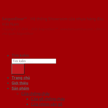
SaigonDoor™
- Hệ thống Showroom cửa nhựa hàng đầu
Việt Nam
Copyright ⓒ 2016 – 2026 SaigonDoor™ - www.bancuanhua.com | Đơn vị
chủ quản SaigonDoor
Tìm kiếm:
Trang chủ
Giới thiệu
Sản phẩm
Cửa chống cháy
Cửa gỗ chống cháy
Cửa nhôm vân gỗ