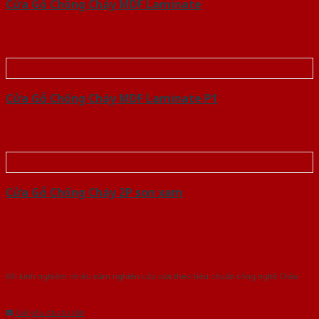
Cửa Gỗ Chống Cháy MDF Laminate
Cửa Gỗ Chống Cháy MDF Laminate P1
Cửa Gỗ Chống Cháy 2P son xam
Với kinh nghiệm nhiêu năm nghiên cứu cửa theo tiêu chuẩn công nghệ Châu
Âu.Chúng tôi tự tin là nhà sản xuất & cung cấp hàng đầu tại Việt Nam!
Gửi yêu cầu tư vấn