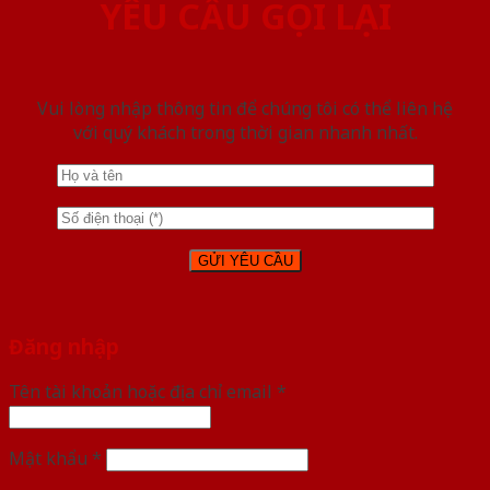
YÊU CẦU GỌI LẠI
Vui lòng nhập thông tin để chúng tôi có thể liên hệ
với quý khách trong thời gian nhanh nhất.
Đăng nhập
Tên tài khoản hoặc địa chỉ email
*
Mật khẩu
*