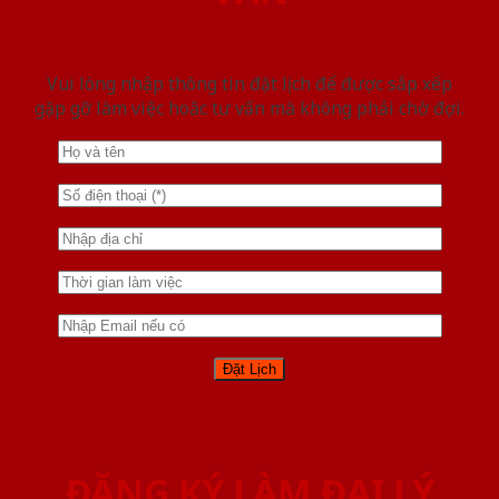
Vui lòng nhập thông tin đặt lịch để được sắp xếp
gặp gỡ làm việc hoăc tư vấn mà không phải chờ đợi.
ĐĂNG KÝ LÀM ĐẠI LÝ