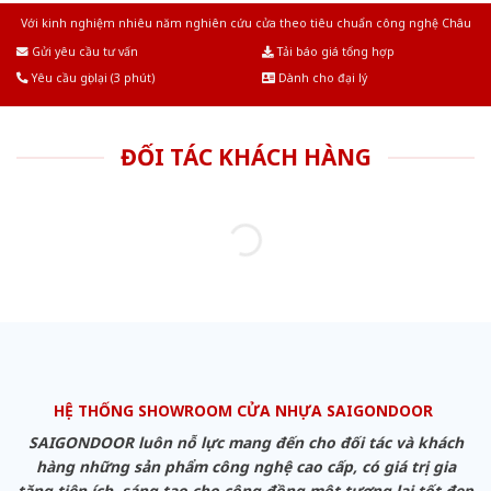
Với kinh nghiệm nhiêu năm nghiên cứu cửa theo tiêu chuẩn công nghệ Châu
Âu.Chúng tôi tự tin là nhà sản xuất & cung cấp hàng đầu tại Việt Nam!
Gửi yêu cầu tư vấn
Tải báo giá tổng hợp
Yêu cầu gọi lại (3 phút)
Dành cho đại lý
ĐỐI TÁC KHÁCH HÀNG
HỆ THỐNG SHOWROOM CỬA NHỰA SAIGONDOOR
SAIGONDOOR luôn nỗ lực mang đến cho đối tác và khách
hàng những sản phẩm công nghệ cao cấp, có giá trị gia
tăng tiện ích, sáng tạo cho cộng đồng một tương lai tốt đẹp