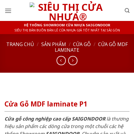
Skip
to
content
HỆ THỐNG SHOWROOM CỬA NHỰA SAIGONDOOR
SIÊU THỊ BÁN BUÔN BÁN LẺ CỬA NHỰA GIÁ TỐT NHẤT TẠI SÀI GÒN
TRANG CHỦ
/
SẢN PHẨM
/
CỬA GỖ
/
CỬA GỖ MDF
LAMINATE
Cửa Gỗ MDF laminate P1
Cửa gỗ công nghiệp cao cấp SAIGONDOOR
là thương
hiệu sản phẩm các dòng cửa trong một chuỗi các hệ
thống Showroom
SAIGONDOOR
. Chuyên sản xuất và