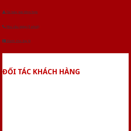
Tải báo giá tổng hợp
Yêu cầu gọi lại (3 phút)
Dành cho đại lý
ĐỐI TÁC KHÁCH HÀNG