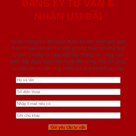
ĐĂNG KÝ TƯ VẤN &
NHẬN ƯU ĐÃI
Nhập thông tin để nhận được tư vấn miễn phí qua
điện thoại / email/ tại văn phòng hoặc tại nhà quý
khách. Chúng tôi cam kết mọi thông tin nhập vào
dưới đây được bảo mật tuyệt đối cũng như chỉ phục
vụ yêu cầu tư vấn duy nhất của quý khách tại đây.