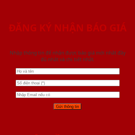
ĐĂNG KÝ NHẬN BÁO GIÁ
Nhập thông tin để nhận được báo giá mới nhât đầy
đủ nhất và chi tiết nhất.