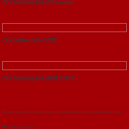
Cửa Gỗ Chống Cháy 2P son xam
Cửa Gỗ Hàn Quốc 1PNC1
Cửa Gỗ Chống Cháy MDF P1R4 C1
Với kinh nghiệm nhiêu năm nghiên cứu cửa theo tiêu chuẩn công nghệ Châu
Âu.Chúng tôi tự tin là nhà sản xuất & cung cấp hàng đầu tại Việt Nam!
Gửi yêu cầu tư vấn