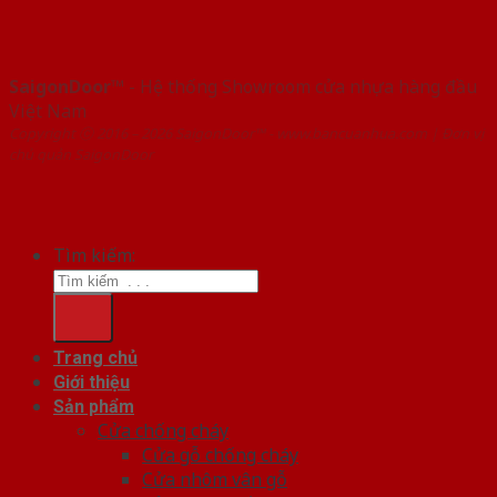
SaigonDoor™
- Hệ thống Showroom cửa nhựa hàng đầu
Việt Nam
Copyright ⓒ 2016 – 2026 SaigonDoor™ - www.bancuanhua.com | Đơn vị
chủ quản SaigonDoor
Tìm kiếm:
Trang chủ
Giới thiệu
Sản phẩm
Cửa chống cháy
Cửa gỗ chống cháy
Cửa nhôm vân gỗ