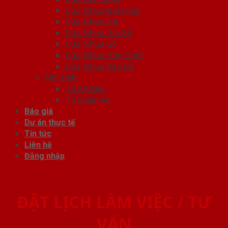
Cửa Nhựa Đài Loan
Cửa Nhựa Đẹp
Cửa Nhựa Giả Gỗ
Cửa Nhựa Gỗ
Cửa Nhựa Hàn Quốc
Cửa Nhựa Vân Gỗ
Nội thất
Tủ Kệ Bếp
Tủ Quần Áo
Báo giá
Dự án thực tế
Tin tức
Liên hệ
Đăng nhập
ĐẶT LỊCH LÀM VIỆC / TƯ
VẤN