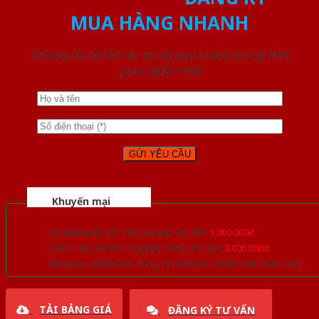
MUA HÀNG NHANH
Chúng tôi sẽ liên lạc lại với quý khách trong thời
gian ngắn nhất
Khuyến mại
Quà tặng đồ nội thất trang trí lên đến
1.000.000đ
Giảm trực tiếp khi mua đơn hàng lớn hơn
3.000.000đ
Nhiều ưu đãi lớn khi đăng ký tài khoản thành viên thân thiết
TẢI BẢNG GIÁ
ĐĂNG KÝ TƯ VẤN