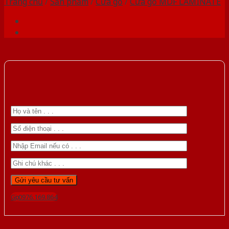
Trang chủ
/
Sản phẩm
/
Cửa gỗ
/
Cửa gỗ MDF LAMINATE
Gọi 0976.169.864