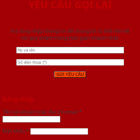
YÊU CẦU GỌI LẠI
Vui lòng nhập thông tin để chúng tôi có thể liên hệ
với quý khách trong thời gian nhanh nhất.
Đăng nhập
Tên tài khoản hoặc địa chỉ email
*
Mật khẩu
*