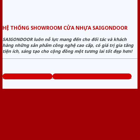
HỆ THỐNG SHOWROOM CỬA NHỰA SAIGONDOOR
SAIGONDOOR luôn nỗ lực mang đến cho đối tác và khách
hàng những sản phẩm công nghệ cao cấp, có giá trị gia tăng
tiện ích, sáng tạo cho cộng đồng một tương lai tốt đẹp hơn!
www.sieuthicuanhua.net
Tổng đài tư vấn miễn phí: 0824.400.400