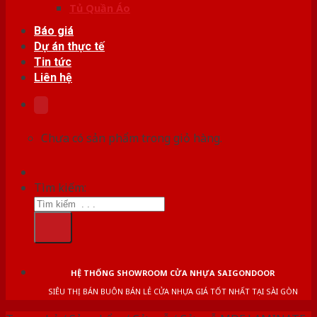
Tủ Quần Áo
Báo giá
Dự án thực tế
Tin tức
Liên hệ
Chưa có sản phẩm trong giỏ hàng.
Tìm kiếm:
HỆ THỐNG SHOWROOM CỬA NHỰA SAIGONDOOR
SIÊU THỊ BÁN BUÔN BÁN LẺ CỬA NHỰA GIÁ TỐT NHẤT TẠI SÀI GÒN