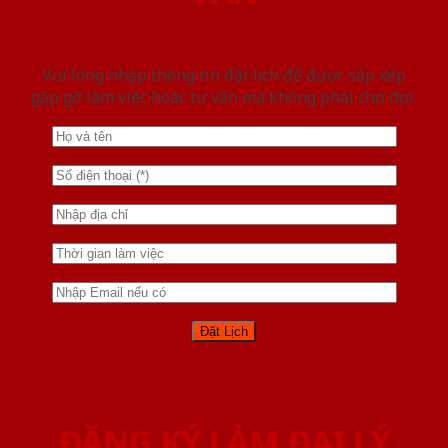
Vui lòng nhập thông tin đặt lịch để được sắp xếp
gặp gỡ làm việc hoăc tư vấn mà không phải chờ đợi.
ĐĂNG KÝ LÀM ĐẠI LÝ