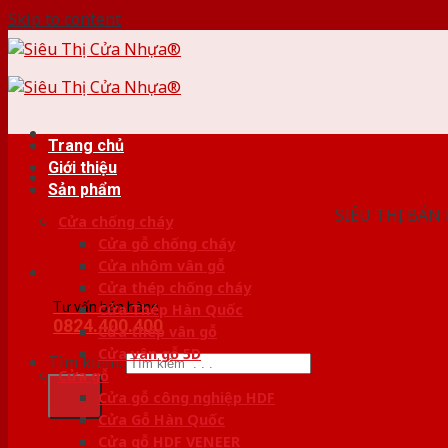
Skip to content
Trang chủ
Giới thiệu
HỆ THỐ
Sản phẩm
SIÊU THỊ BÁN
Cửa chống cháy
Cửa gỗ chống cháy
Cửa nhôm vân gỗ
Cửa thép chống cháy
Tư vấn bán hàng
Cửa Thép Hàn Quốc
0824.400.400
Cửa thép vân gỗ
Cửa vân gỗ 5D
Tìm kiếm:
Cửa gỗ
Cửa gỗ công nghiệp HDF
Cửa Gỗ Hàn Quốc
Cửa gỗ HDF VENEER