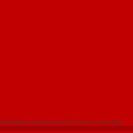
NG SHOWROOM CỬA NHỰA SAIGONDOOR
 BUÔN BÁN LẺ CỬA NHỰA GIÁ TỐT NHẤT TẠI SÀI GÒN