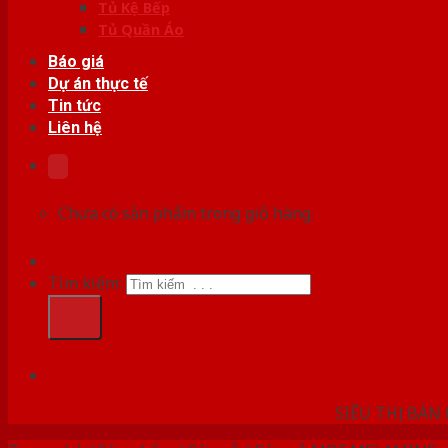
Tủ Kệ Bếp
Tủ Quần Áo
Báo giá
Dự án thực tế
Tin tức
Liên hệ
Chưa có sản phẩm trong giỏ hàng.
Tìm kiếm:
HỆ THỐ
SIÊU THỊ BÁN