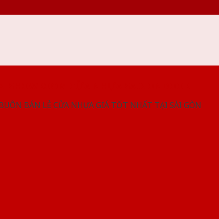
NG SHOWROOM CỬA NHỰA SAIGONDOOR
 BUÔN BÁN LẺ CỬA NHỰA GIÁ TỐT NHẤT TẠI SÀI GÒN