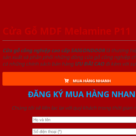
Cửa Gỗ MDF Melamine P11
Cửa gỗ công nghiệp cao cấp SAIGONDOOR
là thương hi
sản xuất và phân phối những dòng cửa gỗ công nghiệp chấ
có những chính sách bán hàng
ƯU ĐÃI
CAO
đi kèm với sự
MUA HÀNG NHANH
ĐĂNG KÝ MUA HÀNG NHAN
Chúng tôi sẽ liên lạc lại với quý khách trong thời gian