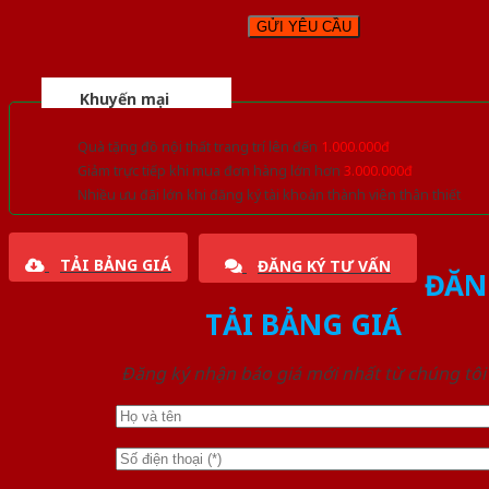
Khuyến mại
Quà tặng đồ nội thất trang trí lên đến
1.000.000đ
Giảm trực tiếp khi mua đơn hàng lớn hơn
3.000.000đ
Nhiều ưu đãi lớn khi đăng ký tài khoản thành viên thân thiết
TẢI BẢNG GIÁ
ĐĂNG KÝ TƯ VẤN
ĐĂN
TẢI BẢNG GIÁ
Đăng ký nhận báo giá mới nhất từ chúng tôi