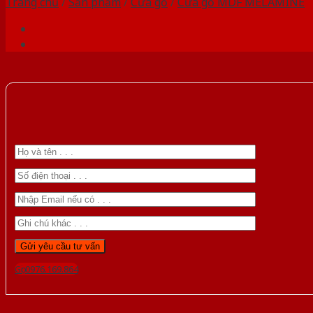
Trang chủ
/
Sản phẩm
/
Cửa gỗ
/
Cửa gỗ MDF MELAMINE
Gọi 0976.169.864