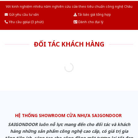
Với kinh nghiệm nhiêu năm nghiên cứu cửa theo tiêu chuẩn công nghệ Châu
Âu.Chúng tôi tự tin là nhà sản xuất & cung cấp hàng đầu tại Việt Nam!
Gửi yêu cầu tư vấn
Tải báo giá tổng hợp
Yêu cầu gọi lại (3 phút)
Dành cho đại lý
ĐỐI TÁC KHÁCH HÀNG
HỆ THỐNG SHOWROOM CỬA NHỰA SAIGONDOOR
SAIGONDOOR luôn nỗ lực mang đến cho đối tác và khách
hàng những sản phẩm công nghệ cao cấp, có giá trị gia
tăng tiện ích, sáng tạo cho cộng đồng một tương lai tốt đẹp