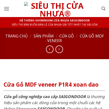
Skip
to
content
HỆ THỐNG SHOWROOM CỬA NHỰA SAIGONDOOR
SIÊU THỊ BÁN BUÔN BÁN LẺ CỬA NHỰA GIÁ TỐT NHẤT TẠI SÀI GÒN
TRANG CHỦ
/
SẢN PHẨM
/
CỬA GỖ
/
CỬA GỖ MDF
VENEER
Cửa Gỗ MDF veneer P1R4 xoan dao
Cửa gỗ công nghiệp cao cấp SAIGONDOOR
là thương
hiệu sản phẩm các dòng cửa trong một chuỗi các hệ
thống Showroom
SAIGONDOOR
. Chuyên sản xuất và