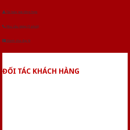
Tải báo giá tổng hợp
Yêu cầu gọi lại (3 phút)
Dành cho đại lý
ĐỐI TÁC KHÁCH HÀNG