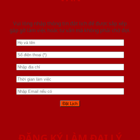
Vui lòng nhập thông tin đặt lịch để được sắp xếp
gặp gỡ làm việc hoăc tư vấn mà không phải chờ đợi.
ĐĂNG KÝ LÀM ĐẠI LÝ