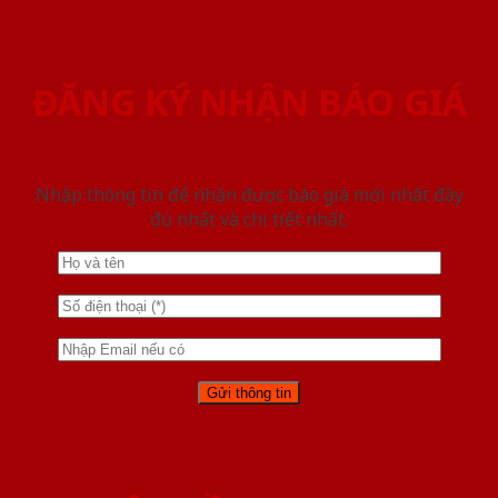
ĐĂNG KÝ NHẬN BÁO GIÁ
Nhập thông tin để nhận được báo giá mới nhât đầy
đủ nhất và chi tiết nhất.