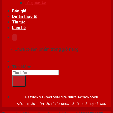
Tủ Quần Áo
Báo giá
Dự án thực tế
Tin tức
Liên hệ
Chưa có sản phẩm trong giỏ hàng.
Tìm kiếm:
HỆ THỐNG SHOWROOM CỬA NHỰA SAIGONDOOR
SIÊU THỊ BÁN BUÔN BÁN LẺ CỬA NHỰA GIÁ TỐT NHẤT TẠI SÀI GÒN