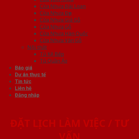
Cửa Nhựa Đài Loan
Cửa Nhựa Đẹp
Cửa Nhựa Giả Gỗ
Cửa Nhựa Gỗ
Cửa Nhựa Hàn Quốc
Cửa Nhựa Vân Gỗ
Nội thất
Tủ Kệ Bếp
Tủ Quần Áo
Báo giá
Dự án thực tế
Tin tức
Liên hệ
Đăng nhập
ĐẶT LỊCH LÀM VIỆC / TƯ
VẤN