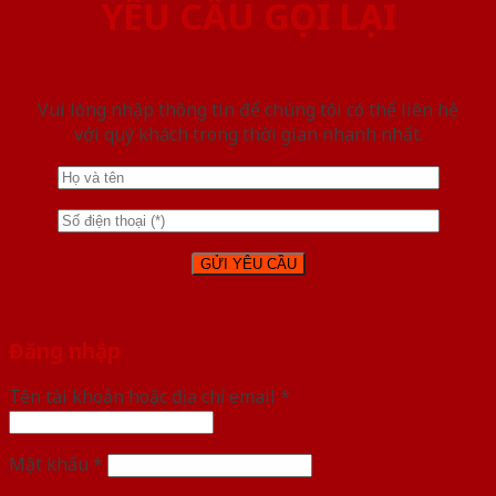
YÊU CẦU GỌI LẠI
Vui lòng nhập thông tin để chúng tôi có thể liên hệ
với quý khách trong thời gian nhanh nhất.
Đăng nhập
Tên tài khoản hoặc địa chỉ email
*
Mật khẩu
*