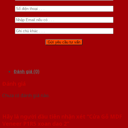
Đánh giá (0)
Đánh giá
Chưa có đánh giá nào.
Hãy là người đầu tiên nhận xét “Cửa Gỗ MDF
Veneer P1R5 xoan dao 2”