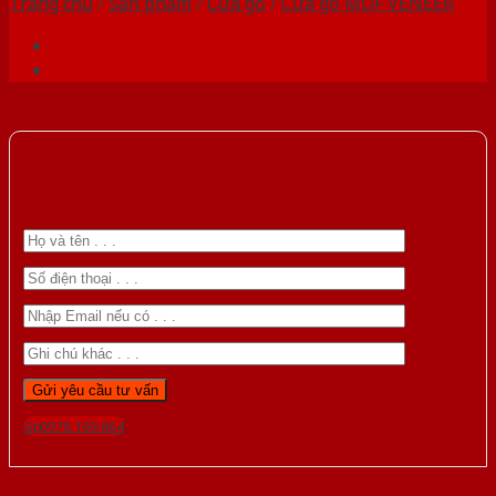
Trang chủ
/
Sản phẩm
/
Cửa gỗ
/
Cửa gỗ MDF VENEER
Gọi 0976.169.864