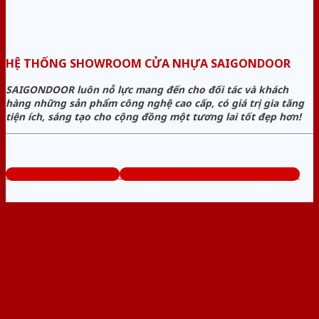
HỆ THỐNG SHOWROOM CỬA NHỰA SAIGONDOOR
SAIGONDOOR luôn nỗ lực mang đến cho đối tác và khách
hàng những sản phẩm công nghệ cao cấp, có giá trị gia tăng
tiện ích, sáng tạo cho cộng đồng một tương lai tốt đẹp hơn!
www.sieuthicuanhua.net
Tổng đài tư vấn miễn phí: 0824.400.400