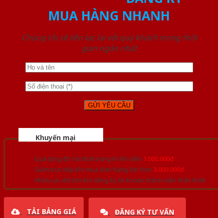
MUA HÀNG NHANH
Chúng tôi sẽ liên lạc lại với quý khách trong thời
gian ngắn nhất
Khuyến mại
Quà tặng đồ nội thất trang trí lên đến
1.000.000đ
Giảm trực tiếp khi mua đơn hàng lớn hơn
3.000.000đ
Nhiều ưu đãi lớn khi đăng ký tài khoản thành viên thân thiết
TẢI BẢNG GIÁ
ĐĂNG KÝ TƯ VẤN