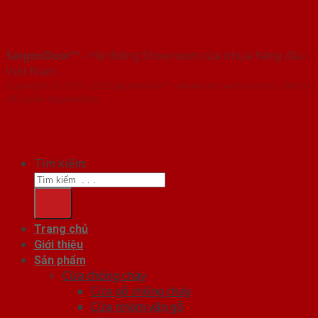
SaigonDoor™
- Hệ thống Showroom cửa nhựa hàng đầu
Việt Nam
Copyright ⓒ 2016 – 2026 SaigonDoor™ - www.bancuanhua.com | Đơn vị
chủ quản SaigonDoor
Tìm kiếm:
Trang chủ
Giới thiệu
Sản phẩm
Cửa chống cháy
Cửa gỗ chống cháy
Cửa nhôm vân gỗ