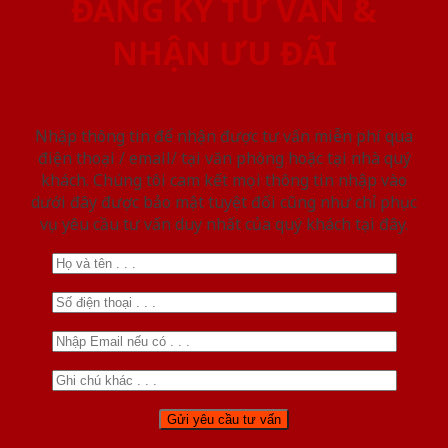
ĐĂNG KÝ TƯ VẤN &
NHẬN ƯU ĐÃI
Nhập thông tin để nhận được tư vấn miễn phí qua
điện thoại / email/ tại văn phòng hoặc tại nhà quý
khách. Chúng tôi cam kết mọi thông tin nhập vào
dưới đây được bảo mật tuyệt đối cũng như chỉ phục
vụ yêu cầu tư vấn duy nhất của quý khách tại đây.