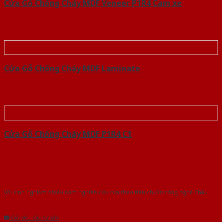
Cửa Gỗ Chống Cháy MDF Veneer P1R4 Cam xe
Cửa Gỗ Chống Cháy MDF Laminate
Cửa Gỗ Chống Cháy MDF P1R4 C1
Với kinh nghiệm nhiêu năm nghiên cứu cửa theo tiêu chuẩn công nghệ Châu
Âu.Chúng tôi tự tin là nhà sản xuất & cung cấp hàng đầu tại Việt Nam!
Gửi yêu cầu tư vấn