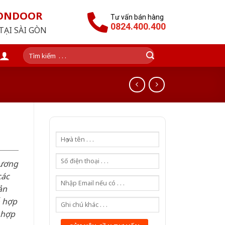
GONDOOR
Tư vấn bán hàng
0824.400.400
TẠI SÀI GÒN
Tìm
kiếm:
hương
các
ản
ỗ hợp
 hợp