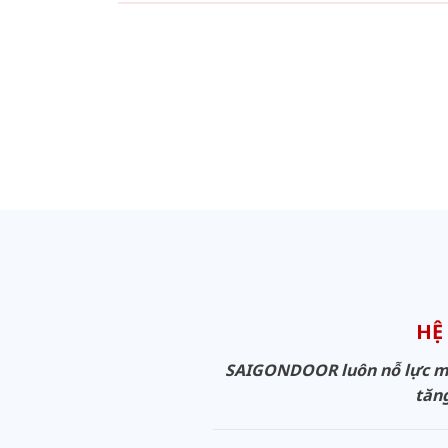
HỆ
SAIGONDOOR luôn nỗ lực man
tăng