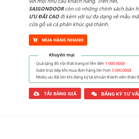
với mọi nhu cầu khách hàng. Trên hết,
SAIGONDOOR
còn có những chính sách bán 
ƯU ĐÃI
CAO
đi kèm với sự đa dạng về mẫu mã,
cửa gỗ và cả phân khúc giá thành.
MUA HÀNG NHANH
Khuyến mại
Quà tặng đồ nội thất trang trí lên đến
1.000.000đ
Giảm trực tiếp khi mua đơn hàng lớn hơn
3.000.000đ
Nhiều ưu đãi lớn khi đăng ký tài khoản thành viên thân t
TẢI BẢNG GIÁ
ĐĂNG KÝ TƯ VẤ