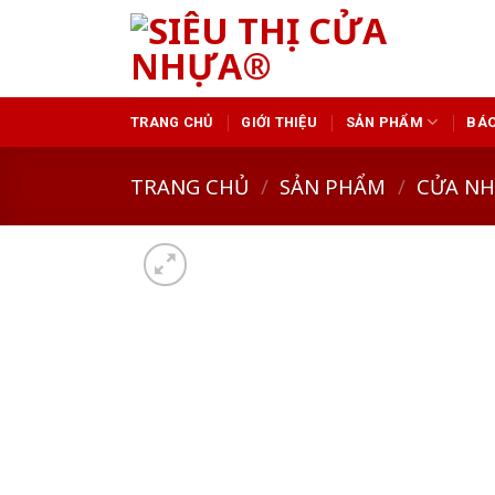
Skip
to
content
TRANG CHỦ
GIỚI THIỆU
SẢN PHẨM
BÁO
TRANG CHỦ
/
SẢN PHẨM
/
CỬA N