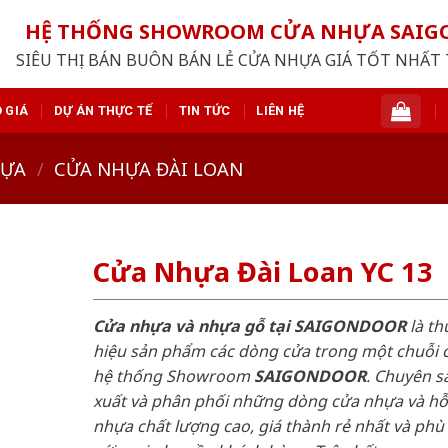
HỆ THỐNG SHOWROOM CỬA NHỰA SAI
SIÊU THỊ BÁN BUÔN BÁN LẺ CỬA NHỰA GIÁ TỐT NHẤT 
 GIÁ
DỰ ÁN THỰC TẾ
TIN TỨC
LIÊN HỆ
HỰA
/
CỬA NHỰA ĐÀI LOAN
Cửa Nhựa Đài Loan YC 13
Cửa nhựa và nhựa gỗ tại SAIGONDOOR
là t
hiệu sản phẩm các dòng cửa trong một chuỗi 
hệ thống Showroom
SAIGONDOOR
. Chuyên s
xuất và phân phối những dòng cửa nhựa và h
nhựa chất lượng cao, giá thành rẻ nhất và phù