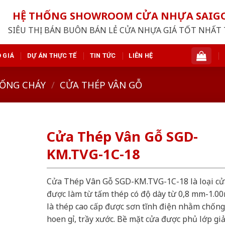
HỆ THỐNG SHOWROOM CỬA NHỰA SAI
SIÊU THỊ BÁN BUÔN BÁN LẺ CỬA NHỰA GIÁ TỐT NHẤT 
 GIÁ
DỰ ÁN THỰC TẾ
TIN TỨC
LIÊN HỆ
ỐNG CHÁY
/
CỬA THÉP VÂN GỖ
Cửa Thép Vân Gỗ SGD-
KM.TVG-1C-18
Cửa Thép Vân Gỗ SGD-KM.TVG-1C-18 là loại cử
được làm từ tấm thép có độ dày từ 0,8 mm-1.0
là thép cao cấp được sơn tĩnh điện nhằm chống
hoen gỉ, trầy xước. Bề mặt cửa được phủ lớp gi