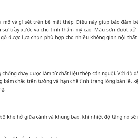
u mỡ và gỉ sét trên bề mặt thép. Điều này giúp bảo đảm b
h sự trầy xước và cho tính thẩm mỹ cao. Màu sơn được xử l
 gỗ được lựa chọn phù hợp cho nhiều không gian nội thất 
chống cháy được làm từ chất liệu thép cán nguội. Với độ d
ng bám chắc trên tường và hạn chế tình trạng lỏng bản lề, xệ
ng.
n bộ khe hở giữa cánh và khung bao, khi nhiệt độ tăng nó sẽ 