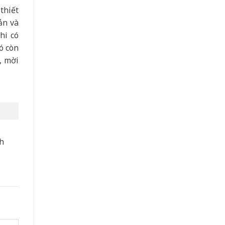
thiết
ản và
hi có
ó còn
, mời
nh