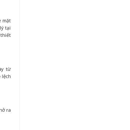
ề mặt
ý tại
thiết
ày từ
 lệch
nở ra