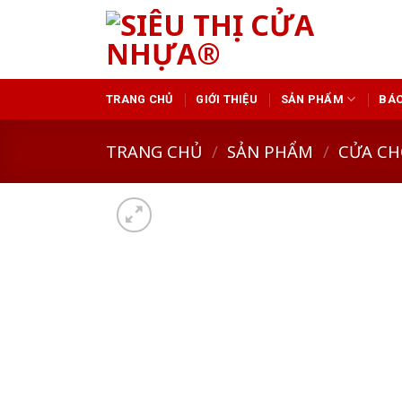
Skip
to
content
TRANG CHỦ
GIỚI THIỆU
SẢN PHẨM
BÁO
TRANG CHỦ
/
SẢN PHẨM
/
CỬA CH