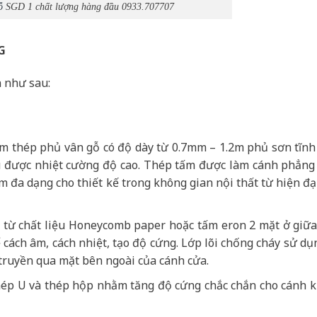
ỗ
SGD 1 chất lượng hàng đầu 0933.707707
G
 như sau:
ấm thép phủ vân gỗ có độ dày từ 0.7mm – 1.2m phủ sơn tĩnh
hịu được nhiệt cường độ cao. Thép tấm được làm cánh phẳng
 đa dạng cho thiết kế trong không gian nội thất từ hiện đạ
ạo từ chất liệu Honeycomb paper hoặc tấm eron 2 mặt ở giữ
cách âm, cách nhiệt, tạo độ cứng. Lớp lõi chống cháy sử dụ
truyền qua mặt bên ngoài của cánh cửa.
ép U và thép hộp nhằm tăng độ cứng chắc chắn cho cánh 