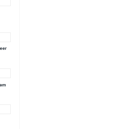
eer
xam