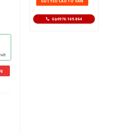
Gọi 0976.169.864
hiết
N