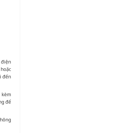
 điện
 hoặc
i đến
a kèm
ng để
không