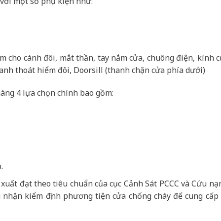
với một số phụ kiện như:
âm cho cánh đôi, mắt thần, tay nắm cửa, chuông điện, kính 
anh thoát hiểm đôi, Doorsill (thanh chặn cửa phía dưới)
àng 4 lựa chọn chính bao gồm:
.
 xuất đạt theo tiêu chuẩn của cục Cảnh Sát PCCC và Cứu nạ
 nhận kiểm định phương tiện cửa chống cháy để cung cấp r