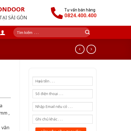
GONDOOR
Tư vấn bán hàng
0824.400.400
TẠI SÀI GÒN
Tìm
kiếm:
a
0mm ,
ả vân