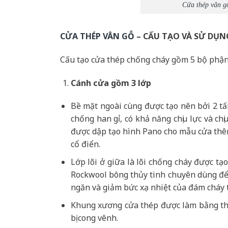
Cửa thép vân g
CỬA THÉP VÂN GỖ
– CẤU TẠO VÀ SỬ DỤN
Cấu tạo cửa thép chống cháy gồm 5 bộ phận
Cánh cửa
gồm 3 lớp
Bề mặt ngoài cùng được tạo nên bởi 2 t
chống han gỉ, có khả năng chịu lực và c
được dập tạo hình Pano cho mẫu cửa thêm
cổ điển.
Lớp lõi ở giữa là lõi chống cháy được t
Rockwool bông thủy tinh chuyên dùng để 
ngăn và giảm bức xạ nhiệt của đám cháy 
Khung xương cửa thép được làm bằng th
bị cong vênh.