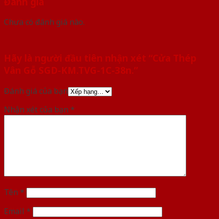
Đánh giá
Chưa có đánh giá nào.
Hãy là người đầu tiên nhận xét “Cửa Thép
Vân Gỗ SGD-KM.TVG-1C-38n.”
Đánh giá của bạn
Nhận xét của bạn
*
Tên
*
Email
*