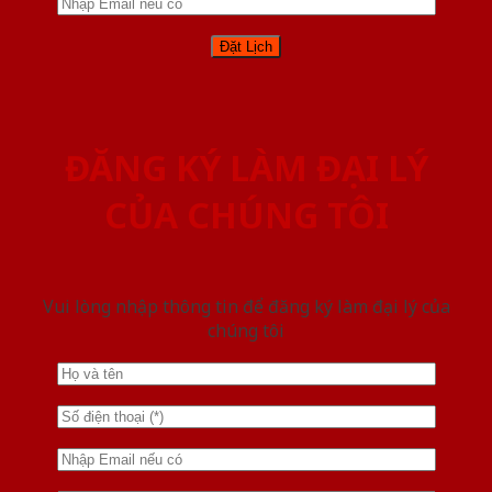
ĐĂNG KÝ LÀM ĐẠI LÝ
CỦA CHÚNG TÔI
Vui lòng nhập thông tin để đăng ký làm đại lý của
chúng tôi