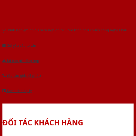
Với kinh nghiệm nhiêu năm nghiên cứu cửa theo tiêu chuẩn công nghệ Châu
Âu.Chúng tôi tự tin là nhà sản xuất & cung cấp hàng đầu tại Việt Nam!
Gửi yêu cầu tư vấn
Tải báo giá tổng hợp
Yêu cầu gọi lại (3 phút)
Dành cho đại lý
ĐỐI TÁC KHÁCH HÀNG