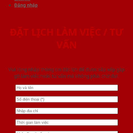
Đăng nhập
ĐẶT LỊCH LÀM VIỆC / TƯ
VẤN
Vui lòng nhập thông tin đặt lịch để được sắp xếp gặp
gỡ làm việc hoăc tư vấn mà không phải chờ đợi.