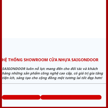
HỆ THỐNG SHOWROOM CỬA NHỰA SAIGONDOOR
SAIGONDOOR luôn nỗ lực mang đến cho đối tác và khách
hàng những sản phẩm công nghệ cao cấp, có giá trị gia tăng
tiện ích, sáng tạo cho cộng đồng một tương lai tốt đẹp hơn!
www.sieuthicuanhua.net
Tổng đài tư vấn miễn phí: 0824.400.400