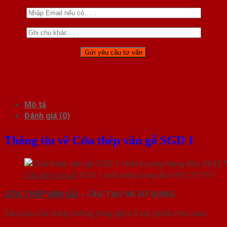
Mô tả
Đánh giá (0)
Thông tin về Cửa thép vân gỗ SGD 1
Cửa thép vân gỗ
SGD 1 chất lượng hàng đầu 0933.707707
CỬA THÉP VÂN GỖ
– CẤU TẠO VÀ SỬ DỤNG
Cấu tạo cửa thép chống cháy gồm 5 bộ phận như sau: