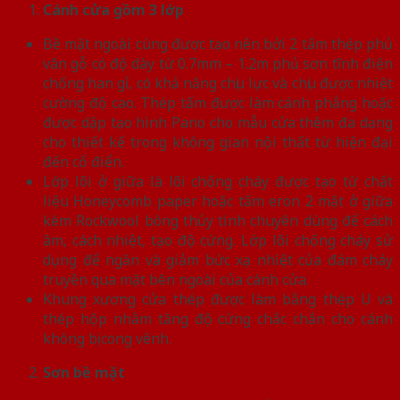
Cánh cửa
gồm 3 lớp
Bề mặt ngoài cùng được tạo nên bởi 2 tấm thép phủ
vân gỗ có độ dày từ 0.7mm – 1.2m phủ sơn tĩnh điện
chống han gỉ, có khả năng chịu lực và chịu được nhiệt
cường độ cao. Thép tấm được làm cánh phẳng hoặc
được dập tạo hình Pano cho mẫu cửa thêm đa dạng
cho thiết kế trong không gian nội thất từ hiện đại
đến cổ điển.
Lớp lõi ở giữa là lõi chống cháy được tạo từ chất
liệu Honeycomb paper hoặc tấm eron 2 mặt ở giữa
kèm Rockwool bông thủy tinh chuyên dùng để cách
âm, cách nhiệt, tạo độ cứng. Lớp lõi chống cháy sử
dụng để ngăn và giảm bức xạ nhiệt của đám cháy
truyền qua mặt bên ngoài của cánh cửa.
Khung xương cửa thép được làm bằng thép U và
thép hộp nhằm tăng độ cứng chắc chắn cho cánh
không bị cong vênh.
Sơn bề mặt