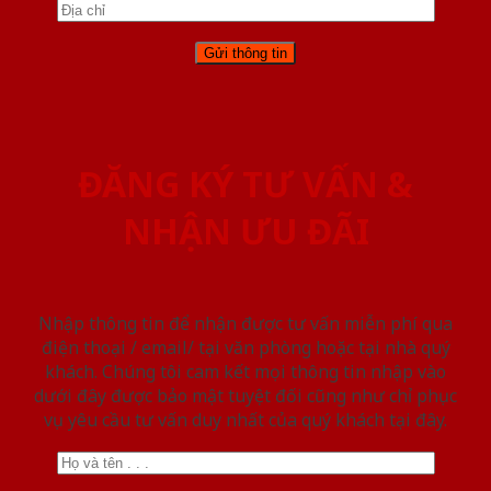
ĐĂNG KÝ TƯ VẤN &
NHẬN ƯU ĐÃI
Nhập thông tin để nhận được tư vấn miễn phí qua
điện thoại / email/ tại văn phòng hoặc tại nhà quý
khách. Chúng tôi cam kết mọi thông tin nhập vào
dưới đây được bảo mật tuyệt đối cũng như chỉ phục
vụ yêu cầu tư vấn duy nhất của quý khách tại đây.