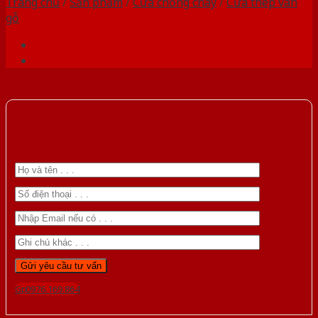
Trang chủ
/
Sản phẩm
/
Cửa chống cháy
/
Cửa thép vân
gỗ
Gọi 0976.169.864