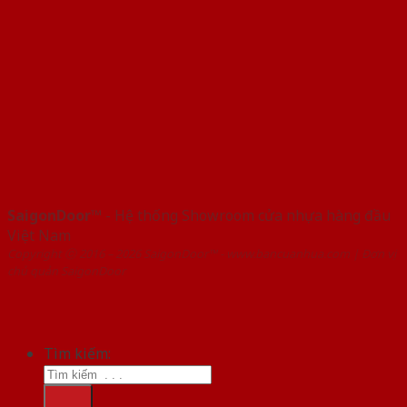
SaigonDoor™
- Hệ thống Showroom cửa nhựa hàng đầu
Việt Nam
Copyright ⓒ 2016 – 2026 SaigonDoor™ - www.bancuanhua.com | Đơn vị
chủ quản SaigonDoor
Tìm kiếm: