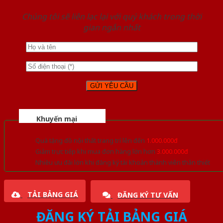
Chúng tôi sẽ liên lạc lại với quý khách trong thời
gian ngắn nhất
Khuyến mại
Quà tặng đồ nội thất trang trí lên đến
1.000.000đ
Giảm trực tiếp khi mua đơn hàng lớn hơn
3.000.000đ
Nhiều ưu đãi lớn khi đăng ký tài khoản thành viên thân thiết
TẢI BẢNG GIÁ
ĐĂNG KÝ TƯ VẤN
ĐĂNG KÝ TẢI BẢNG GIÁ