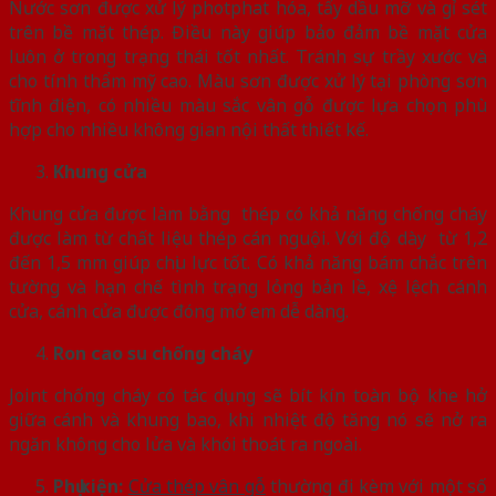
Nước sơn được xử lý photphat hóa, tẩy dầu mỡ và gỉ sét
trên bề mặt thép. Điều này giúp bảo đảm bề mặt cửa
luôn ở trong trạng thái tốt nhất. Tránh sự trầy xước và
cho tính thẩm mỹ cao. Màu sơn được xử lý tại phòng sơn
tĩnh điện, có nhiều màu sắc vân gỗ được lựa chọn phù
hợp cho nhiều không gian nội thất thiết kế.
Khung cửa
Khung cửa được làm bằng thép có khả năng chống cháy
được làm từ chất liệu thép cán nguội. Với độ dày từ 1,2
đến 1,5 mm giúp chịu lực tốt. Có khả năng bám chắc trên
tường và hạn chế tình trạng lỏng bản lề, xệ lệch cánh
cửa, cánh cửa được đóng mở em dễ dàng.
Ron cao su chống cháy
Joint chống cháy có tác dụng sẽ bít kín toàn bộ khe hở
giữa cánh và khung bao, khi nhiệt độ tăng nó sẽ nở ra
ngăn không cho lửa và khói thoát ra ngoài.
Phụ kiện:
Cửa thép vân gỗ
thường đi kèm với một số