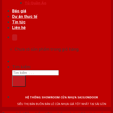
Tủ Quần Áo
Báo giá
Dự án thực tế
Tin tức
Liên hệ
Chưa có sản phẩm trong giỏ hàng.
Tìm kiếm:
HỆ THỐNG SHOWROOM CỬA NHỰA SAIGONDOOR
SIÊU THỊ BÁN BUÔN BÁN LẺ CỬA NHỰA GIÁ TỐT NHẤT TẠI SÀI GÒN