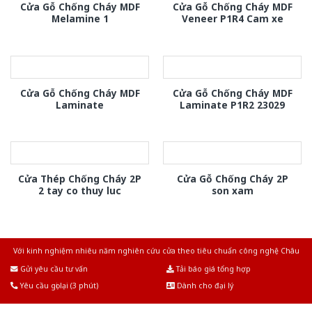
Cửa Gỗ Chống Cháy MDF
Cửa Gỗ Chống Cháy MDF
Melamine 1
Veneer P1R4 Cam xe
Cửa Gỗ Chống Cháy MDF
Cửa Gỗ Chống Cháy MDF
Laminate
Laminate P1R2 23029
Cửa Thép Chống Cháy 2P
Cửa Gỗ Chống Cháy 2P
2 tay co thuy luc
son xam
Với kinh nghiệm nhiêu năm nghiên cứu cửa theo tiêu chuẩn công nghệ Châu
Âu.Chúng tôi tự tin là nhà sản xuất & cung cấp hàng đầu tại Việt Nam!
Gửi yêu cầu tư vấn
Tải báo giá tổng hợp
Yêu cầu gọi lại (3 phút)
Dành cho đại lý