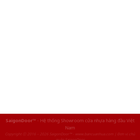
SaigonDoor™
- Hệ thống Showroom cửa nhựa hàng đầu Việt
Nam
Copyright ⓒ 2016 – 2026 SaigonDoor™ - www.bancuanhua.com | Đơn vị chủ
quản SaigonDoor