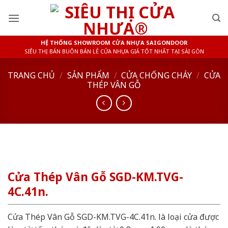
Skip
to
content
HỆ THỐNG SHOWROOM CỬA NHỰA SAIGONDOOR
SIÊU THỊ BÁN BUÔN BÁN LẺ CỬA NHỰA GIÁ TỐT NHẤT TẠI SÀI GÒN
TRANG CHỦ
/
SẢN PHẨM
/
CỬA CHỐNG CHÁY
/
CỬA
THÉP VÂN GỖ
Cửa Thép Vân Gỗ SGD-KM.TVG-
4C.41n.
Cửa Thép Vân Gỗ SGD-KM.TVG-4C.41n. là loại cửa được