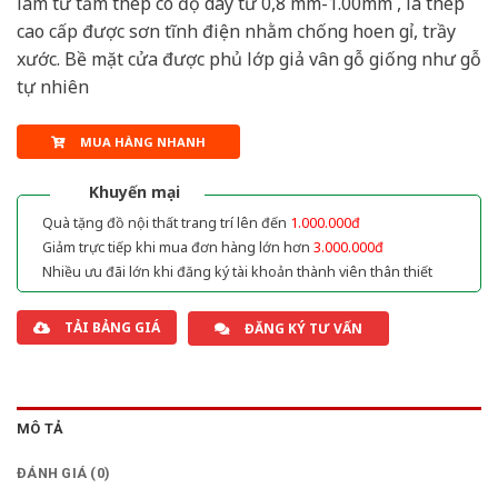
làm từ tấm thép có độ dày từ 0,8 mm-1.00mm , là thép
cao cấp được sơn tĩnh điện nhằm chống hoen gỉ, trầy
xước. Bề mặt cửa được phủ lớp giả vân gỗ giống như gỗ
tự nhiên
MUA HÀNG NHANH
Khuyến mại
Quà tặng đồ nội thất trang trí lên đến
1.000.000đ
Giảm trực tiếp khi mua đơn hàng lớn hơn
3.000.000đ
Nhiều ưu đãi lớn khi đăng ký tài khoản thành viên thân thiết
TẢI BẢNG GIÁ
ĐĂNG KÝ TƯ VẤN
MÔ TẢ
ĐÁNH GIÁ (0)