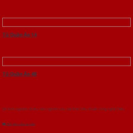
Tủ Quần Áo 14
Tủ Quần Áo 48
Với kinh nghiệm nhiêu năm nghiên cứu cửa theo tiêu chuẩn công nghệ Châu
Âu.Chúng tôi tự tin là nhà sản xuất & cung cấp hàng đầu tại Việt Nam!
Gửi yêu cầu tư vấn