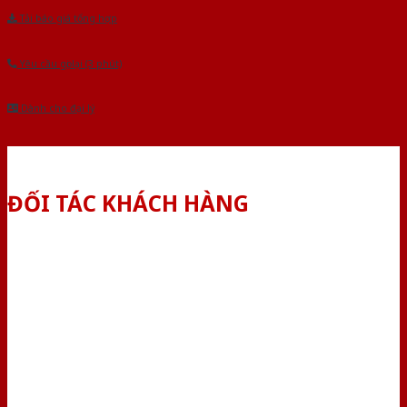
Tải báo giá tổng hợp
Yêu cầu gọi lại (3 phút)
Dành cho đại lý
ĐỐI TÁC KHÁCH HÀNG