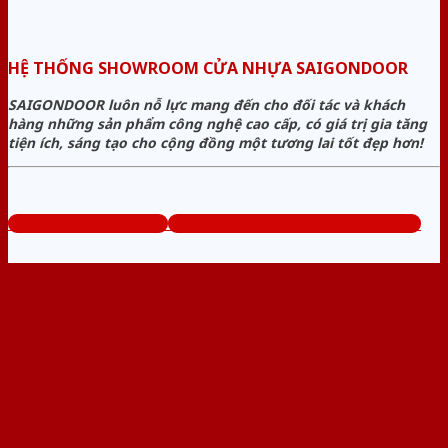
HỆ THỐNG SHOWROOM CỬA NHỰA SAIGONDOOR
SAIGONDOOR luôn nỗ lực mang đến cho đối tác và khách
hàng những sản phẩm công nghệ cao cấp, có giá trị gia tăng
tiện ích, sáng tạo cho cộng đồng một tương lai tốt đẹp hơn!
www.sieuthicuanhua.net
Tổng đài tư vấn miễn phí: 0824.400.400