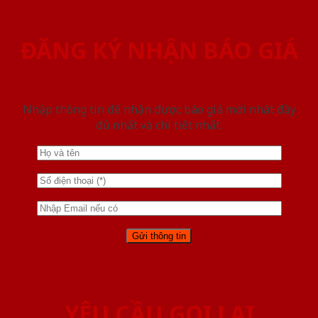
ĐĂNG KÝ NHẬN BÁO GIÁ
Nhập thông tin để nhận được báo giá mới nhât đầy
đủ nhất và chi tiết nhất.
YÊU CẦU GỌI LẠI