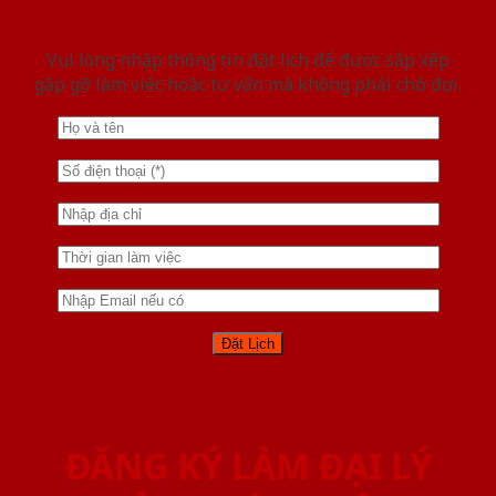
Vui lòng nhập thông tin đặt lịch để được sắp xếp
gặp gỡ làm việc hoăc tư vấn mà không phải chờ đợi.
ĐĂNG KÝ LÀM ĐẠI LÝ