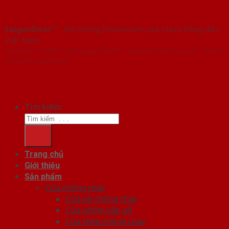
SaigonDoor™
- Hệ thống Showroom cửa nhựa hàng đầu
Việt Nam
Copyright ⓒ 2016 – 2026 SaigonDoor™ - www.bancuanhua.com | Đơn vị
chủ quản SaigonDoor
Tìm kiếm:
Trang chủ
Giới thiệu
Sản phẩm
Cửa chống cháy
Cửa gỗ chống cháy
Cửa nhôm vân gỗ
Cửa thép chống cháy