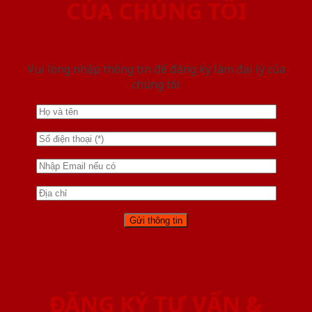
CỦA CHÚNG TÔI
Vui lòng nhập thông tin để đăng ký làm đại lý của
chúng tôi
ĐĂNG KÝ TƯ VẤN &