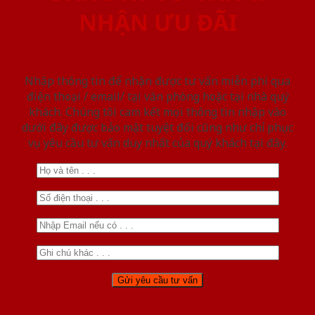
NHẬN ƯU ĐÃI
Nhập thông tin để nhận được tư vấn miễn phí qua
điện thoại / email/ tại văn phòng hoặc tại nhà quý
khách. Chúng tôi cam kết mọi thông tin nhập vào
dưới đây được bảo mật tuyệt đối cũng như chỉ phục
vụ yêu cầu tư vấn duy nhất của quý khách tại đây.