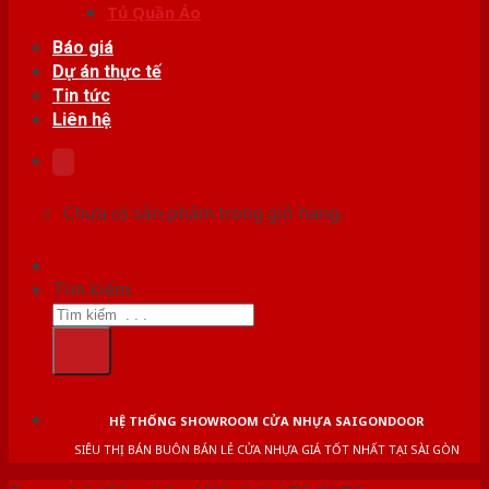
Tủ Quần Áo
Báo giá
Dự án thực tế
Tin tức
Liên hệ
Chưa có sản phẩm trong giỏ hàng.
Tìm kiếm:
HỆ THỐNG SHOWROOM CỬA NHỰA SAIGONDOOR
SIÊU THỊ BÁN BUÔN BÁN LẺ CỬA NHỰA GIÁ TỐT NHẤT TẠI SÀI GÒN