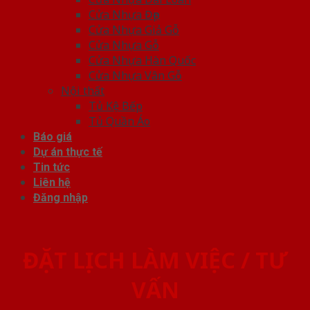
Cửa Nhựa Đẹp
Cửa Nhựa Giả Gỗ
Cửa Nhựa Gỗ
Cửa Nhựa Hàn Quốc
Cửa Nhựa Vân Gỗ
Nội thất
Tủ Kệ Bếp
Tủ Quần Áo
Báo giá
Dự án thực tế
Tin tức
Liên hệ
Đăng nhập
ĐẶT LỊCH LÀM VIỆC / TƯ
VẤN