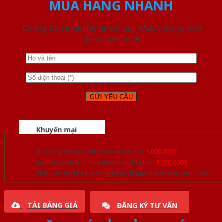
MUA HÀNG NHANH
Chúng tôi sẽ liên lạc lại với quý khách trong thời
gian ngắn nhất
Khuyến mại
Quà tặng đồ nội thất trang trí lên đến
1.000.000đ
Giảm trực tiếp khi mua đơn hàng lớn hơn
3.000.000đ
Nhiều ưu đãi lớn khi đăng ký tài khoản thành viên thân thiết
TẢI BẢNG GIÁ
ĐĂNG KÝ TƯ VẤN