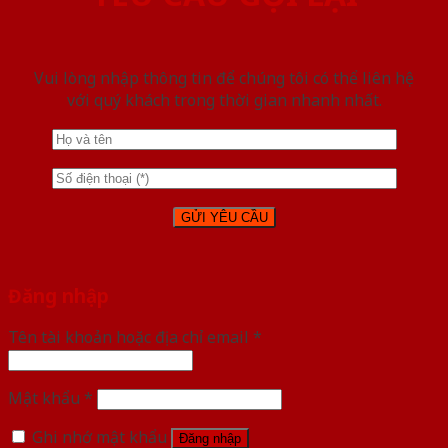
Vui lòng nhập thông tin để chúng tôi có thể liên hệ
với quý khách trong thời gian nhanh nhất.
Đăng nhập
Tên tài khoản hoặc địa chỉ email
*
Mật khẩu
*
Ghi nhớ mật khẩu
Đăng nhập