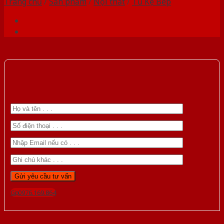
Trang chủ
/
Sản phẩm
/
Nội thất
/
Tủ Kệ Bếp
Gọi 0976.169.864