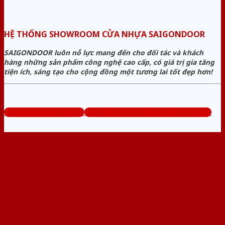
HỆ THỐNG SHOWROOM CỬA NHỰA SAIGONDOOR
SAIGONDOOR luôn nỗ lực mang đến cho đối tác và khách
hàng những sản phẩm công nghệ cao cấp, có giá trị gia tăng
tiện ích, sáng tạo cho cộng đồng một tương lai tốt đẹp hơn!
www.sieuthicuanhua.net
Tổng đài tư vấn miễn phí: 0824.400.400