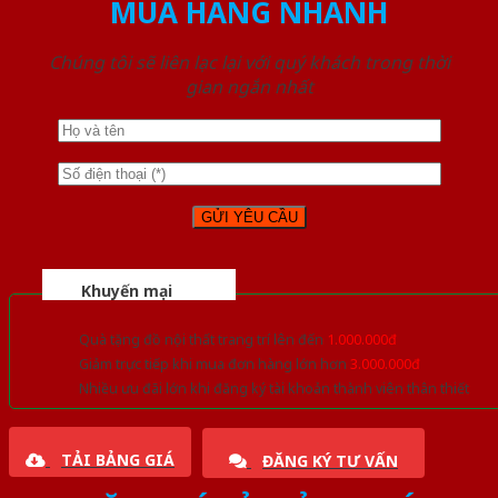
MUA HÀNG NHANH
Chúng tôi sẽ liên lạc lại với quý khách trong thời
gian ngắn nhất
Khuyến mại
Quà tặng đồ nội thất trang trí lên đến
1.000.000đ
Giảm trực tiếp khi mua đơn hàng lớn hơn
3.000.000đ
Nhiều ưu đãi lớn khi đăng ký tài khoản thành viên thân thiết
TẢI BẢNG GIÁ
ĐĂNG KÝ TƯ VẤN