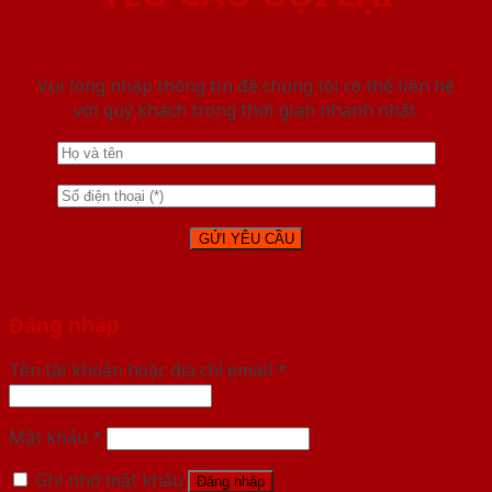
Vui lòng nhập thông tin để chúng tôi có thể liên hệ
với quý khách trong thời gian nhanh nhất.
Đăng nhập
Tên tài khoản hoặc địa chỉ email
*
Mật khẩu
*
Ghi nhớ mật khẩu
Đăng nhập