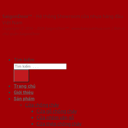
SaigonDoor™
- Hệ thống Showroom cửa nhựa hàng đầu
Việt Nam
Copyright ⓒ 2016 – 2026 SaigonDoor™ - www.bancuanhua.com | Đơn vị
chủ quản SaigonDoor
Tìm kiếm:
Trang chủ
Giới thiệu
Sản phẩm
Cửa chống cháy
Cửa gỗ chống cháy
Cửa nhôm vân gỗ
Cửa thép chống cháy