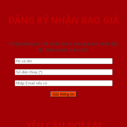
ĐĂNG KÝ NHẬN BÁO GIÁ
Nhập thông tin để nhận được báo giá mới nhât đầy
đủ nhất và chi tiết nhất.
YÊU CẦU GỌI LẠI