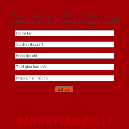
Vui lòng nhập thông tin đặt lịch để được sắp xếp
gặp gỡ làm việc hoăc tư vấn mà không phải chờ đợi.
ĐĂNG KÝ LÀM ĐẠI LÝ