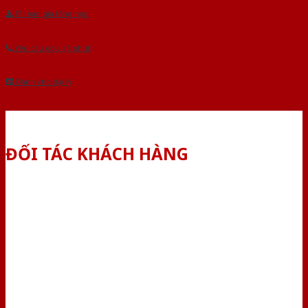
Tải báo giá tổng hợp
Yêu cầu gọi lại (3 phút)
Dành cho đại lý
ĐỐI TÁC KHÁCH HÀNG