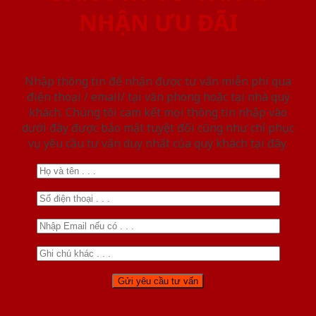
NHẬN ƯU ĐÃI
Nhập thông tin để nhận được tư vấn miễn phí qua
điện thoại / email/ tại văn phòng hoặc tại nhà quý
khách. Chúng tôi cam kết mọi thông tin nhập vào
dưới đây được bảo mật tuyệt đối cũng như chỉ phục
vụ yêu cầu tư vấn duy nhất của quý khách tại đây.