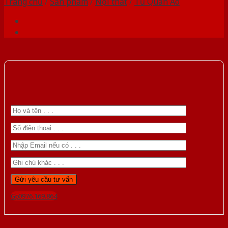
Trang chủ
/
Sản phẩm
/
Nội thất
/
Tủ Quần Áo
Gọi 0976.169.864