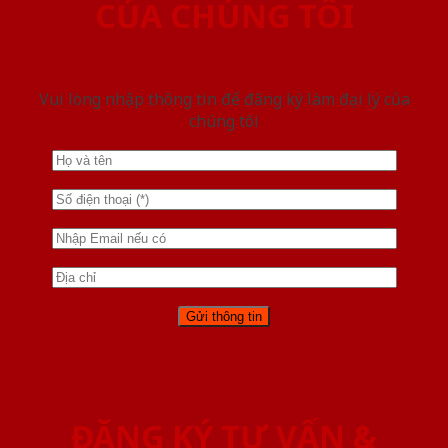
CỦA CHÚNG TÔI
Vui lòng nhập thông tin để đăng ký làm đại lý của
chúng tôi
ĐĂNG KÝ TƯ VẤN &