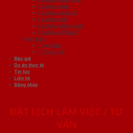
Cửa Nhựa Đẹp
Cửa Nhựa Giả Gỗ
Cửa Nhựa Gỗ
Cửa Nhựa Hàn Quốc
Cửa Nhựa Vân Gỗ
Nội thất
Tủ Kệ Bếp
Tủ Quần Áo
Báo giá
Dự án thực tế
Tin tức
Liên hệ
Đăng nhập
ĐẶT LỊCH LÀM VIỆC / TƯ
VẤN