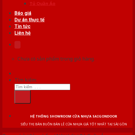
Tủ Quần Áo
Báo giá
Dự án thực tế
Tin tức
Liên hệ
Chưa có sản phẩm trong giỏ hàng.
Tìm kiếm:
HỆ THỐNG SHOWROOM CỬA NHỰA SAIGONDOOR
SIÊU THỊ BÁN BUÔN BÁN LẺ CỬA NHỰA GIÁ TỐT NHẤT TẠI SÀI GÒN