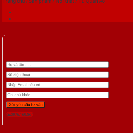
Trang chủ
/
Sản phẩm
/
Nội thất
/
Tủ Quần Áo
Gọi 0976.169.864