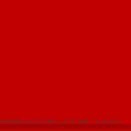
NG SHOWROOM CỬA NHỰA SAIGONDOOR
 BUÔN BÁN LẺ CỬA NHỰA GIÁ TỐT NHẤT TẠI SÀI GÒN