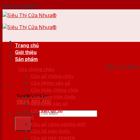
Skip to content
Trang chủ
Giới thiệu
HỆ THỐ
Sản phẩm
SIÊU THỊ BÁN
Cửa chống cháy
Cửa gỗ chống cháy
Cửa nhôm vân gỗ
Cửa thép chống cháy
Tư vấn bán hàng
Cửa Thép Hàn Quốc
0824.400.400
Cửa thép vân gỗ
Cửa vân gỗ 5D
Tìm kiếm:
Cửa gỗ
Cửa gỗ công nghiệp HDF
Cửa Gỗ Hàn Quốc
Cửa gỗ HDF VENEER