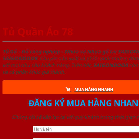
Tủ Quần Áo 78
Tủ Gỗ – Gỗ công nghiêp – Nhựa và Nhựa gỗ tại SAIGO
SAIGONDOOR
. Chuyên sản xuất và phân phối những dòng
với mọi nhu cầu khách hàng. Trên hết,
SAIGONDOOR
còn 
và cả phân khúc giá thành.
MUA HÀNG NHANH
ĐĂNG KÝ MUA HÀNG NHAN
Chúng tôi sẽ liên lạc lại với quý khách trong thời gian