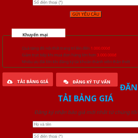
Khuyến mại
Quà tặng đồ nội thất trang trí lên đến
1.000.000đ
Giảm trực tiếp khi mua đơn hàng lớn hơn
3.000.000đ
Nhiều ưu đãi lớn khi đăng ký tài khoản thành viên thân thiết
TẢI BẢNG GIÁ
ĐĂNG KÝ TƯ VẤN
ĐĂN
TẢI BẢNG GIÁ
Đăng ký nhận báo giá mới nhất từ chúng tôi