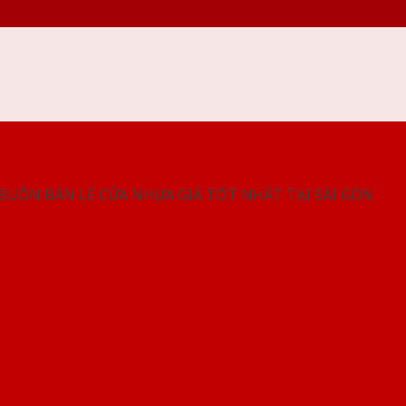
NG SHOWROOM CỬA NHỰA SAIGONDOOR
 BUÔN BÁN LẺ CỬA NHỰA GIÁ TỐT NHẤT TẠI SÀI GÒN