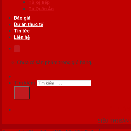
Tủ Kệ Bếp
Tủ Quần Áo
Báo giá
Dự án thực tế
Tin tức
Liên hệ
Chưa có sản phẩm trong giỏ hàng.
Tìm kiếm:
HỆ THỐ
SIÊU THỊ BÁN