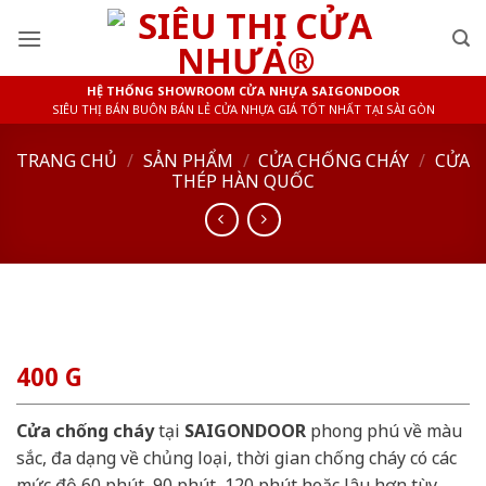
Skip
to
content
HỆ THỐNG SHOWROOM CỬA NHỰA SAIGONDOOR
SIÊU THỊ BÁN BUÔN BÁN LẺ CỬA NHỰA GIÁ TỐT NHẤT TẠI SÀI GÒN
TRANG CHỦ
/
SẢN PHẨM
/
CỬA CHỐNG CHÁY
/
CỬA
THÉP HÀN QUỐC
400 G
Cửa chống cháy
tại
SAIGONDOOR
phong phú về màu
sắc, đa dạng về chủng loại, thời gian chống cháy có các
mức độ 60 phút, 90 phút, 120 phút hoặc lâu hơn tùy