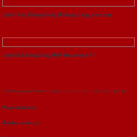
Cửa Thép Chống Cháy 2P dung 2 tay nam cua
Cửa Gỗ Chống Cháy MDF Melamine P1
Với kinh nghiệm nhiêu năm nghiên cứu cửa theo tiêu chuẩn công nghệ Châu
Âu.Chúng tôi tự tin là nhà sản xuất & cung cấp hàng đầu tại Việt Nam!
Gửi yêu cầu tư vấn
Tải báo giá tổng hợp