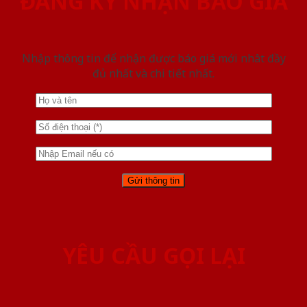
ĐĂNG KÝ NHẬN BÁO GIÁ
Nhập thông tin để nhận được báo giá mới nhât đầy
đủ nhất và chi tiết nhất.
YÊU CẦU GỌI LẠI