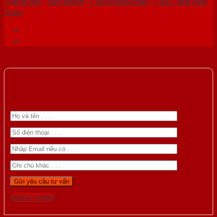
Trang chủ
/
Sản phẩm
/
Cửa chống cháy
/
Cửa Thép Hàn
Quốc
Gọi 0976.169.864