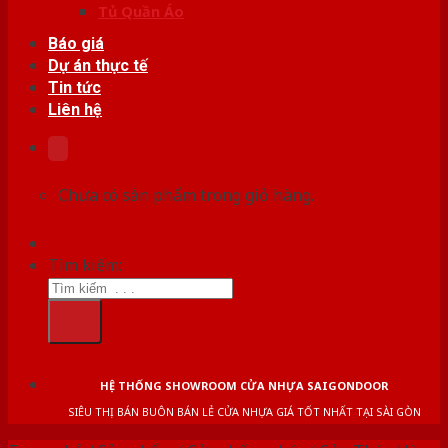
Tủ Quần Áo
Báo giá
Dự án thực tế
Tin tức
Liên hệ
Chưa có sản phẩm trong giỏ hàng.
Tìm kiếm:
HỆ THỐNG SHOWROOM CỬA NHỰA SAIGONDOOR
SIÊU THỊ BÁN BUÔN BÁN LẺ CỬA NHỰA GIÁ TỐT NHẤT TẠI SÀI GÒN