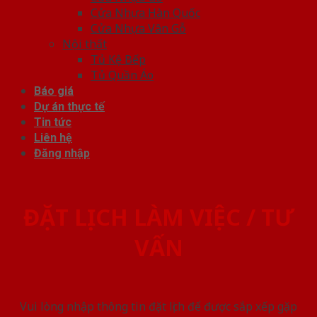
Cửa Nhựa Hàn Quốc
Cửa Nhựa Vân Gỗ
Nội thất
Tủ Kệ Bếp
Tủ Quần Áo
Báo giá
Dự án thực tế
Tin tức
Liên hệ
Đăng nhập
ĐẶT LỊCH LÀM VIỆC / TƯ
VẤN
Vui lòng nhập thông tin đặt lịch để được sắp xếp gặp