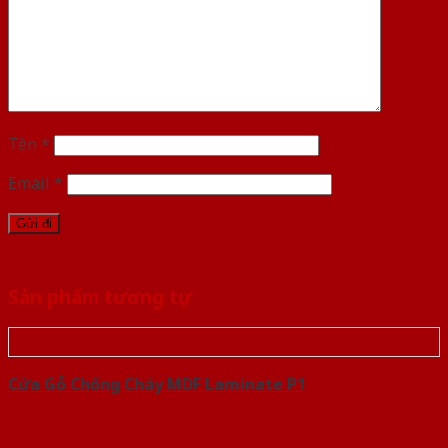
Tên
*
Email
*
Sản phẩm tương tự
Cửa Gỗ Chống Cháy MDF Laminate P1