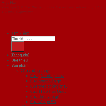
Việt Nam
Copyright ⓒ 2016 – 2026 SaigonDoor™ - www.bancuanhua.com | Đơn vị
chủ quản SaigonDoor
Tìm kiếm:
Trang chủ
Giới thiệu
Sản phẩm
Cửa chống cháy
Cửa gỗ chống cháy
Cửa nhôm vân gỗ
Cửa thép chống cháy
Cửa Thép Hàn Quốc
Cửa thép vân gỗ
Cửa vân gỗ 5D