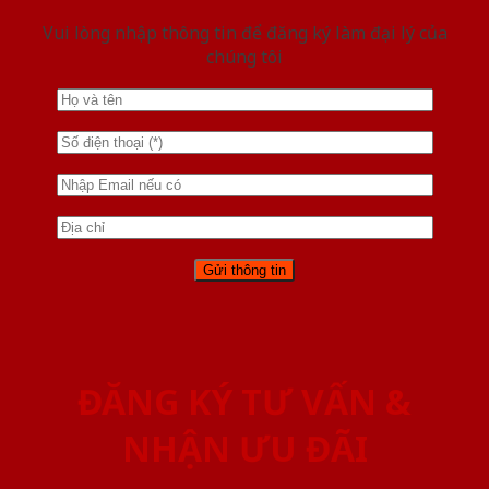
Vui lòng nhập thông tin để đăng ký làm đại lý của
chúng tôi
ĐĂNG KÝ TƯ VẤN &
NHẬN ƯU ĐÃI