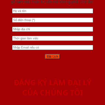
gỡ làm việc hoăc tư vấn mà không phải chờ đợi.
ĐĂNG KÝ LÀM ĐẠI LÝ
CỦA CHÚNG TÔI