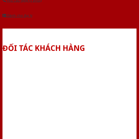
Yêu cầu gọi lại (3 phút)
Dành cho đại lý
ĐỐI TÁC KHÁCH HÀNG