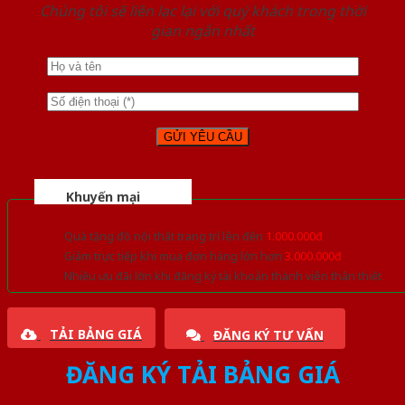
Chúng tôi sẽ liên lạc lại với quý khách trong thời
gian ngắn nhất
Khuyến mại
Quà tặng đồ nội thất trang trí lên đến
1.000.000đ
Giảm trực tiếp khi mua đơn hàng lớn hơn
3.000.000đ
Nhiều ưu đãi lớn khi đăng ký tài khoản thành viên thân thiết
TẢI BẢNG GIÁ
ĐĂNG KÝ TƯ VẤN
ĐĂNG KÝ TẢI BẢNG GIÁ