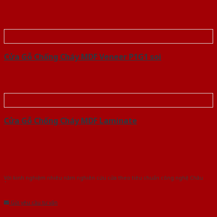
Cửa Gỗ Chống Cháy MDF Veneer P1G1 soi
Cửa Gỗ Chống Cháy MDF Laminate
Với kinh nghiệm nhiêu năm nghiên cứu cửa theo tiêu chuẩn công nghệ Châu
Âu.Chúng tôi tự tin là nhà sản xuất & cung cấp hàng đầu tại Việt Nam!
Gửi yêu cầu tư vấn