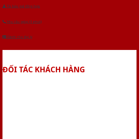
Tải báo giá tổng hợp
Yêu cầu gọi lại (3 phút)
Dành cho đại lý
ĐỐI TÁC KHÁCH HÀNG