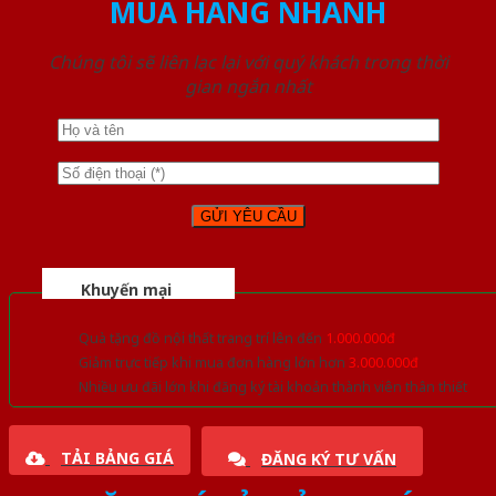
MUA HÀNG NHANH
Chúng tôi sẽ liên lạc lại với quý khách trong thời
gian ngắn nhất
Khuyến mại
Quà tặng đồ nội thất trang trí lên đến
1.000.000đ
Giảm trực tiếp khi mua đơn hàng lớn hơn
3.000.000đ
Nhiều ưu đãi lớn khi đăng ký tài khoản thành viên thân thiết
TẢI BẢNG GIÁ
ĐĂNG KÝ TƯ VẤN