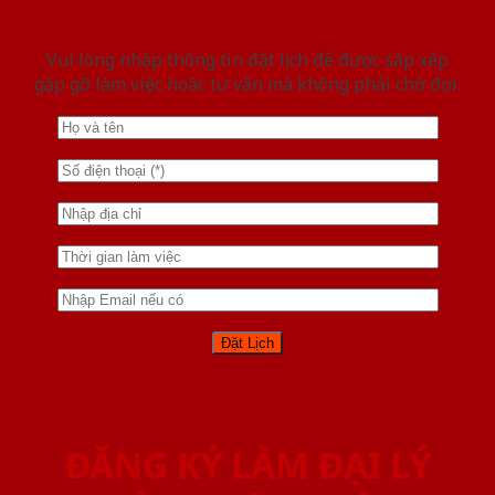
Vui lòng nhập thông tin đặt lịch để được sắp xếp
gặp gỡ làm việc hoăc tư vấn mà không phải chờ đợi.
ĐĂNG KÝ LÀM ĐẠI LÝ