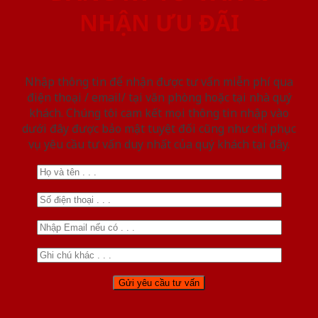
NHẬN ƯU ĐÃI
Nhập thông tin để nhận được tư vấn miễn phí qua
điện thoại / email/ tại văn phòng hoặc tại nhà quý
khách. Chúng tôi cam kết mọi thông tin nhập vào
dưới đây được bảo mật tuyệt đối cũng như chỉ phục
vụ yêu cầu tư vấn duy nhất của quý khách tại đây.