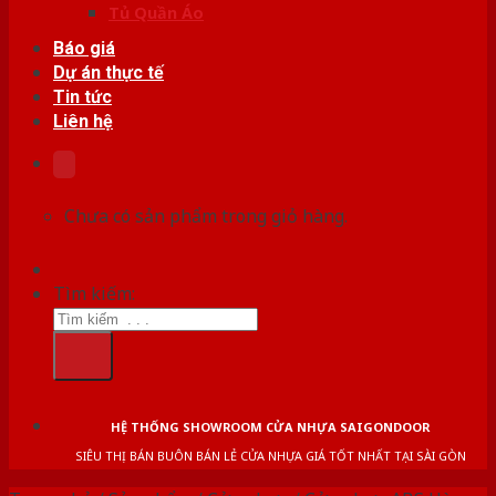
Tủ Quần Áo
Báo giá
Dự án thực tế
Tin tức
Liên hệ
Chưa có sản phẩm trong giỏ hàng.
Tìm kiếm:
HỆ THỐNG SHOWROOM CỬA NHỰA SAIGONDOOR
SIÊU THỊ BÁN BUÔN BÁN LẺ CỬA NHỰA GIÁ TỐT NHẤT TẠI SÀI GÒN