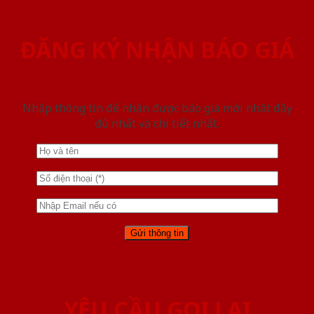
ĐĂNG KÝ NHẬN BÁO GIÁ
Nhập thông tin để nhận được báo giá mới nhât đầy
đủ nhất và chi tiết nhất.
YÊU CẦU GỌI LẠI