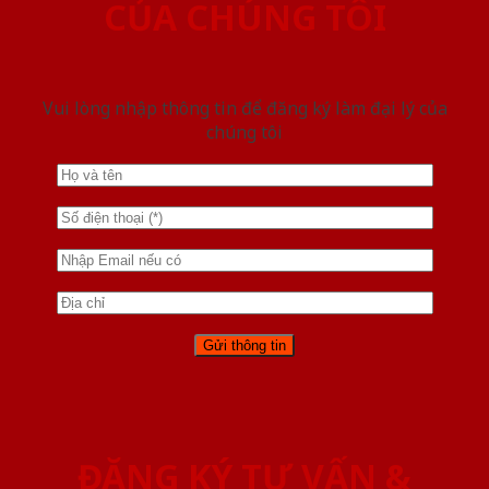
CỦA CHÚNG TÔI
Vui lòng nhập thông tin để đăng ký làm đại lý của
chúng tôi
ĐĂNG KÝ TƯ VẤN &