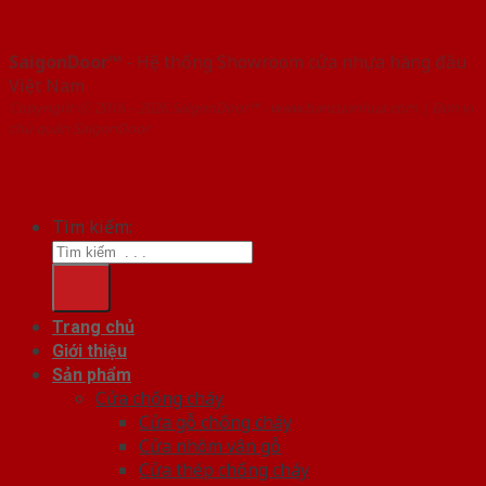
SaigonDoor™
- Hệ thống Showroom cửa nhựa hàng đầu
Việt Nam
Copyright ⓒ 2016 – 2026 SaigonDoor™ - www.bancuanhua.com | Đơn vị
chủ quản SaigonDoor
Tìm kiếm:
Trang chủ
Giới thiệu
Sản phẩm
Cửa chống cháy
Cửa gỗ chống cháy
Cửa nhôm vân gỗ
Cửa thép chống cháy