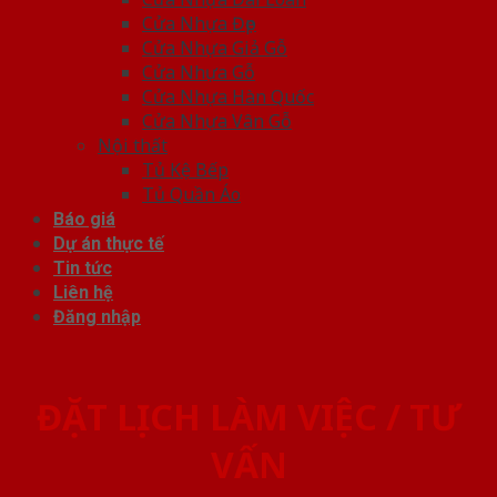
Cửa Nhựa Đẹp
Cửa Nhựa Giả Gỗ
Cửa Nhựa Gỗ
Cửa Nhựa Hàn Quốc
Cửa Nhựa Vân Gỗ
Nội thất
Tủ Kệ Bếp
Tủ Quần Áo
Báo giá
Dự án thực tế
Tin tức
Liên hệ
Đăng nhập
ĐẶT LỊCH LÀM VIỆC / TƯ
VẤN