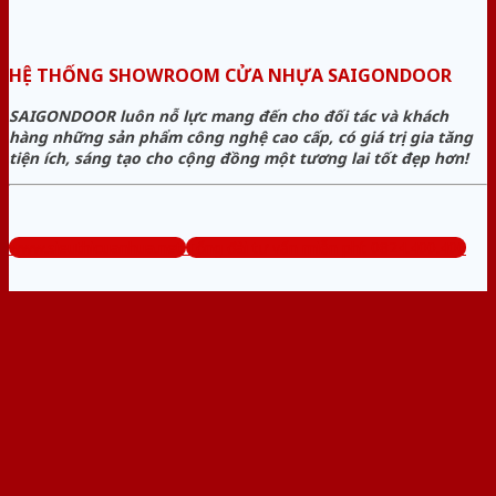
HỆ THỐNG SHOWROOM CỬA NHỰA SAIGONDOOR
SAIGONDOOR luôn nỗ lực mang đến cho đối tác và khách
hàng những sản phẩm công nghệ cao cấp, có giá trị gia tăng
tiện ích, sáng tạo cho cộng đồng một tương lai tốt đẹp hơn!
www.sieuthicuanhua.net
Tổng đài tư vấn miễn phí: 0824.400.400