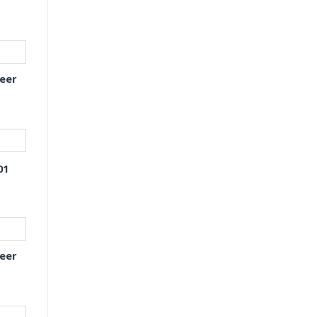
eer
01
eer