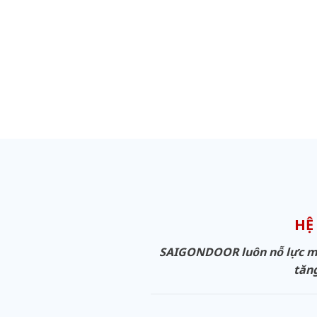
HỆ
SAIGONDOOR luôn nỗ lực man
tăng