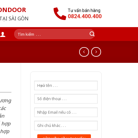
GONDOOR
Tư vấn bán hàng
0824.400.400
TẠI SÀI GÒN
Tìm
kiếm:
hương
các
ản
ỗ hợp
 hợp