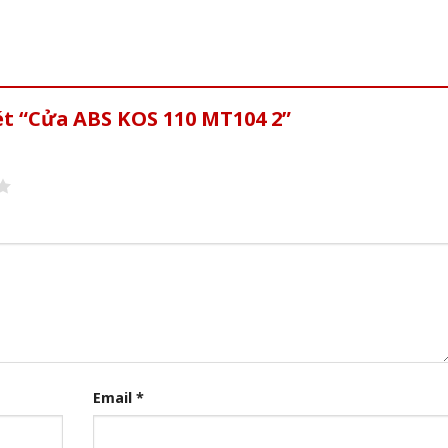
ét “Cửa ABS KOS 110 MT104 2”
Email
*