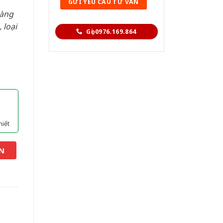
hàng
 loại
Gọi 0976.169.864
hiết
N