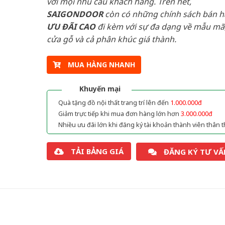
với mọi nhu cầu khách hàng. Trên hết,
SAIGONDOOR
còn có những chính sách bán 
ƯU ĐÃI
CAO
đi kèm với sự đa dạng về mẫu mã,
cửa gỗ và cả phân khúc giá thành.
MUA HÀNG NHANH
Khuyến mại
Quà tặng đồ nội thất trang trí lên đến
1.000.000đ
Giảm trực tiếp khi mua đơn hàng lớn hơn
3.000.000đ
Nhiều ưu đãi lớn khi đăng ký tài khoản thành viên thân t
TẢI BẢNG GIÁ
ĐĂNG KÝ TƯ VẤ