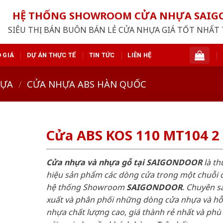
HỆ THỐNG SHOWROOM CỬA NHỰA SAI
SIÊU THỊ BÁN BUÔN BÁN LẺ CỬA NHỰA GIÁ TỐT NHẤT 
 GIÁ
DỰ ÁN THỰC TẾ
TIN TỨC
LIÊN HỆ
HỰA
/
CỬA NHỰA ABS HÀN QUỐC
Cửa ABS KOS 110 MT104 2
Cửa nhựa và nhựa gỗ tại SAIGONDOOR
là t
hiệu sản phẩm các dòng cửa trong một chuỗi 
hệ thống Showroom
SAIGONDOOR
. Chuyên s
xuất và phân phối những dòng cửa nhựa và h
nhựa chất lượng cao, giá thành rẻ nhất và phù