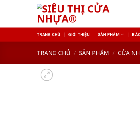
Skip
to
content
TRANG CHỦ
GIỚI THIỆU
SẢN PHẨM
BÁO
TRANG CHỦ
/
SẢN PHẨM
/
CỬA N