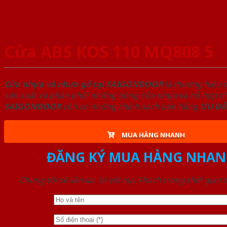
Cửa ABS KOS 110 MQ808 5
Cửa nhựa và nhựa gỗ tại SAIGONDOOR
là thương hiệu 
sản xuất và phân phối những dòng cửa nhựa và hỗ hợp nhự
SAIGONDOOR
còn có những chính sách bán hàng
ƯU ĐÃ
MUA HÀNG NHANH
ĐĂNG KÝ MUA HÀNG NHAN
Chúng tôi sẽ liên lạc lại với quý khách trong thời gian