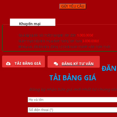
Khuyến mại
Quà tặng đồ nội thất trang trí lên đến
1.000.000đ
Giảm trực tiếp khi mua đơn hàng lớn hơn
3.000.000đ
Nhiều ưu đãi lớn khi đăng ký tài khoản thành viên thân thiết
TẢI BẢNG GIÁ
ĐĂNG KÝ TƯ VẤN
ĐĂN
TẢI BẢNG GIÁ
Đăng ký nhận báo giá mới nhất từ chúng tôi