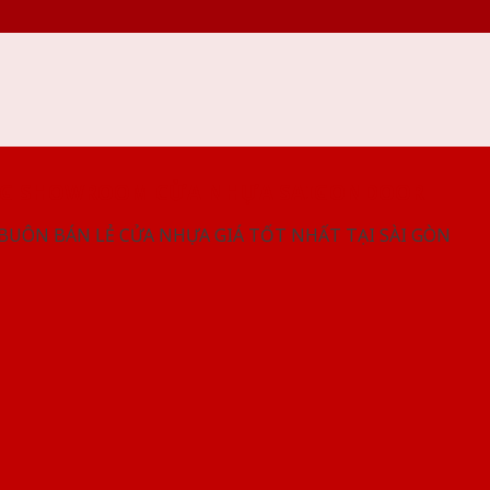
NG SHOWROOM CỬA NHỰA SAIGONDOOR
 BUÔN BÁN LẺ CỬA NHỰA GIÁ TỐT NHẤT TẠI SÀI GÒN