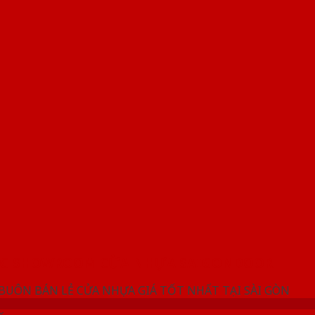
NG SHOWROOM CỬA NHỰA SAIGONDOOR
 BUÔN BÁN LẺ CỬA NHỰA GIÁ TỐT NHẤT TẠI SÀI GÒN