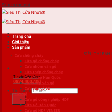
Skip to content
Trang chủ
Giới thiệu
HỆ THỐ
Sản phẩm
SIÊU THỊ BÁN
Cửa chống cháy
Cửa gỗ chống cháy
Cửa nhôm vân gỗ
Cửa thép chống cháy
Tư vấn bán hàng
Cửa Thép Hàn Quốc
0824.400.400
Cửa thép vân gỗ
Cửa vân gỗ 5D
Tìm kiếm:
Cửa gỗ
Cửa gỗ công nghiệp HDF
Cửa Gỗ Hàn Quốc
Cửa gỗ HDF VENEER