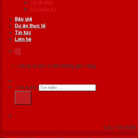
Tủ Kệ Bếp
Tủ Quần Áo
Báo giá
Dự án thực tế
Tin tức
Liên hệ
Chưa có sản phẩm trong giỏ hàng.
Tìm kiếm:
HỆ THỐ
SIÊU THỊ BÁN