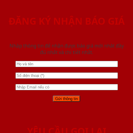
ĐĂNG KÝ NHẬN BÁO GIÁ
Nhập thông tin để nhận được báo giá mới nhât đầy
đủ nhất và chi tiết nhất.
YÊU CẦU GỌI LẠI