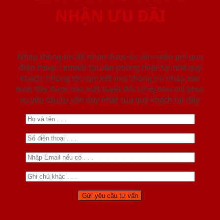
NHẬN ƯU ĐÃI
Nhập thông tin để nhận được tư vấn miễn phí qua
điện thoại / email/ tại văn phòng hoặc tại nhà quý
khách. Chúng tôi cam kết mọi thông tin nhập vào
dưới đây được bảo mật tuyệt đối cũng như chỉ phục
vụ yêu cầu tư vấn duy nhất của quý khách tại đây.