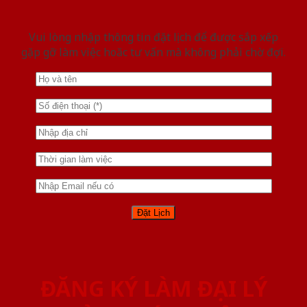
Vui lòng nhập thông tin đặt lịch để được sắp xếp
gặp gỡ làm việc hoăc tư vấn mà không phải chờ đợi.
ĐĂNG KÝ LÀM ĐẠI LÝ