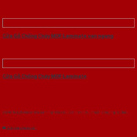
Cửa Gỗ Chống Cháy MDF Laminate van ngang
Cửa Gỗ Chống Cháy MDF Laminate
Với kinh nghiệm nhiêu năm nghiên cứu cửa theo tiêu chuẩn công nghệ Châu
Âu.Chúng tôi tự tin là nhà sản xuất & cung cấp hàng đầu tại Việt Nam!
Gửi yêu cầu tư vấn