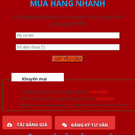
MUA HÀNG NHANH
Chúng tôi sẽ liên lạc lại với quý khách trong thời
gian ngắn nhất
Khuyến mại
Quà tặng đồ nội thất trang trí lên đến
1.000.000đ
Giảm trực tiếp khi mua đơn hàng lớn hơn
3.000.000đ
Nhiều ưu đãi lớn khi đăng ký tài khoản thành viên thân thiết
TẢI BẢNG GIÁ
ĐĂNG KÝ TƯ VẤN