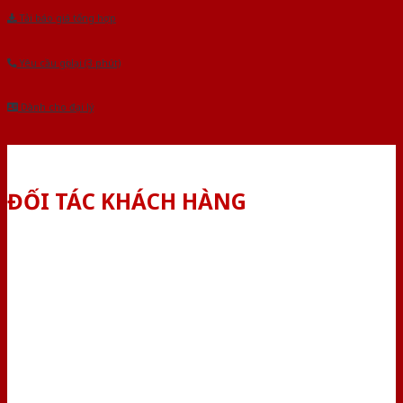
Tải báo giá tổng hợp
Yêu cầu gọi lại (3 phút)
Dành cho đại lý
ĐỐI TÁC KHÁCH HÀNG