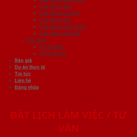
Cửa Nhựa Đẹp
Cửa Nhựa Giả Gỗ
Cửa Nhựa Gỗ
Cửa Nhựa Hàn Quốc
Cửa Nhựa Vân Gỗ
Nội thất
Tủ Kệ Bếp
Tủ Quần Áo
Báo giá
Dự án thực tế
Tin tức
Liên hệ
Đăng nhập
ĐẶT LỊCH LÀM VIỆC / TƯ
VẤN