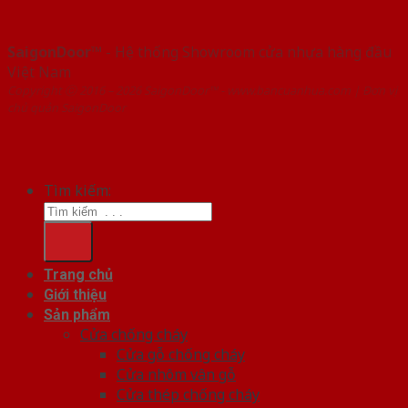
SaigonDoor™
- Hệ thống Showroom cửa nhựa hàng đầu
Việt Nam
Copyright ⓒ 2016 – 2026 SaigonDoor™ - www.bancuanhua.com | Đơn vị
chủ quản SaigonDoor
Tìm kiếm:
Trang chủ
Giới thiệu
Sản phẩm
Cửa chống cháy
Cửa gỗ chống cháy
Cửa nhôm vân gỗ
Cửa thép chống cháy