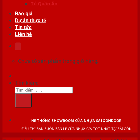
Tủ Quần Áo
Báo giá
Dự án thực tế
Tin tức
Liên hệ
Chưa có sản phẩm trong giỏ hàng.
Tìm kiếm:
HỆ THỐNG SHOWROOM CỬA NHỰA SAIGONDOOR
SIÊU THỊ BÁN BUÔN BÁN LẺ CỬA NHỰA GIÁ TỐT NHẤT TẠI SÀI GÒN