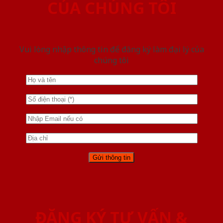
CỦA CHÚNG TÔI
Vui lòng nhập thông tin để đăng ký làm đại lý của
chúng tôi
ĐĂNG KÝ TƯ VẤN &