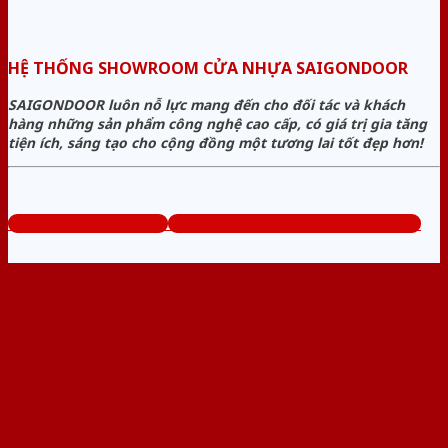
HỆ THỐNG SHOWROOM CỬA NHỰA SAIGONDOOR
SAIGONDOOR luôn nỗ lực mang đến cho đối tác và khách
hàng những sản phẩm công nghệ cao cấp, có giá trị gia tăng
tiện ích, sáng tạo cho cộng đồng một tương lai tốt đẹp hơn!
www.sieuthicuanhua.net
Tổng đài tư vấn miễn phí: 0824.400.400