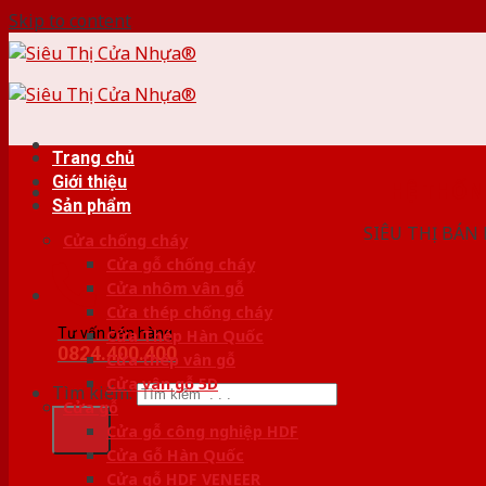
Skip to content
Trang chủ
Giới thiệu
HỆ THỐ
Sản phẩm
SIÊU THỊ BÁN
Cửa chống cháy
Cửa gỗ chống cháy
Cửa nhôm vân gỗ
Cửa thép chống cháy
Tư vấn bán hàng
Cửa Thép Hàn Quốc
0824.400.400
Cửa thép vân gỗ
Cửa vân gỗ 5D
Tìm kiếm:
Cửa gỗ
Cửa gỗ công nghiệp HDF
Cửa Gỗ Hàn Quốc
Cửa gỗ HDF VENEER