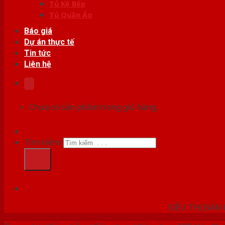
Tủ Kệ Bếp
Tủ Quần Áo
Báo giá
Dự án thực tế
Tin tức
Liên hệ
Chưa có sản phẩm trong giỏ hàng.
Tìm kiếm:
HỆ THỐ
SIÊU THỊ BÁN