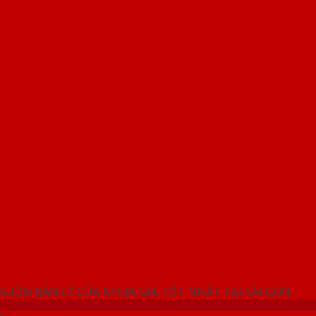
NG SHOWROOM CỬA NHỰA SAIGONDOOR
 BUÔN BÁN LẺ CỬA NHỰA GIÁ TỐT NHẤT TẠI SÀI GÒN