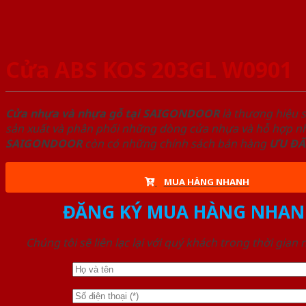
Cửa ABS KOS 203GL W0901
Cửa nhựa và nhựa gỗ tại SAIGONDOOR
là thương hiệu 
sản xuất và phân phối những dòng cửa nhựa và hỗ hợp nhự
SAIGONDOOR
còn có những chính sách bán hàng
ƯU ĐÃ
MUA HÀNG NHANH
ĐĂNG KÝ MUA HÀNG NHAN
Chúng tôi sẽ liên lạc lại với quý khách trong thời gian