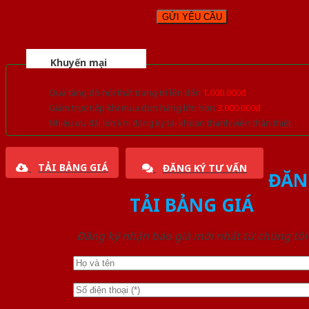
Khuyến mại
Quà tặng đồ nội thất trang trí lên đến
1.000.000đ
Giảm trực tiếp khi mua đơn hàng lớn hơn
3.000.000đ
Nhiều ưu đãi lớn khi đăng ký tài khoản thành viên thân thiết
TẢI BẢNG GIÁ
ĐĂNG KÝ TƯ VẤN
ĐĂN
TẢI BẢNG GIÁ
Đăng ký nhận báo giá mới nhất từ chúng tôi