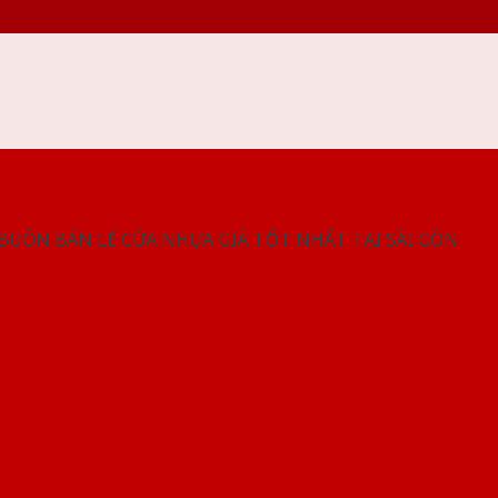
NG SHOWROOM CỬA NHỰA SAIGONDOOR
 BUÔN BÁN LẺ CỬA NHỰA GIÁ TỐT NHẤT TẠI SÀI GÒN