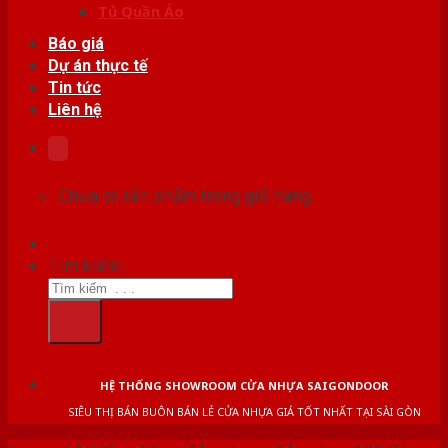
Tủ Quần Áo
Báo giá
Dự án thực tế
Tin tức
Liên hệ
Chưa có sản phẩm trong giỏ hàng.
Tìm kiếm:
HỆ THỐNG SHOWROOM CỬA NHỰA SAIGONDOOR
SIÊU THỊ BÁN BUÔN BÁN LẺ CỬA NHỰA GIÁ TỐT NHẤT TẠI SÀI GÒN