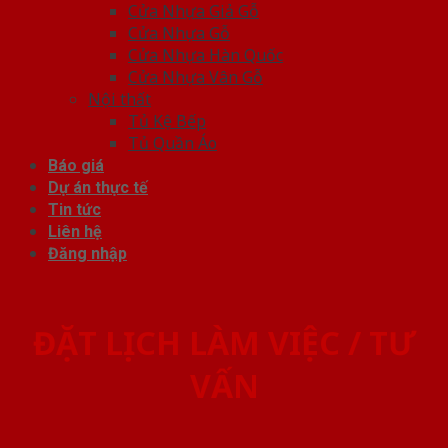
Cửa Nhựa Giả Gỗ
Cửa Nhựa Gỗ
Cửa Nhựa Hàn Quốc
Cửa Nhựa Vân Gỗ
Nội thất
Tủ Kệ Bếp
Tủ Quần Áo
Báo giá
Dự án thực tế
Tin tức
Liên hệ
Đăng nhập
ĐẶT LỊCH LÀM VIỆC / TƯ
VẤN