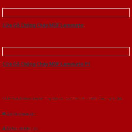
Cửa Gỗ Chống Cháy MDF Laminate
Cửa Gỗ Chống Cháy MDF Laminate P1
Với kinh nghiệm nhiêu năm nghiên cứu cửa theo tiêu chuẩn công nghệ Châu
Âu.Chúng tôi tự tin là nhà sản xuất & cung cấp hàng đầu tại Việt Nam!
Gửi yêu cầu tư vấn
Tải báo giá tổng hợp