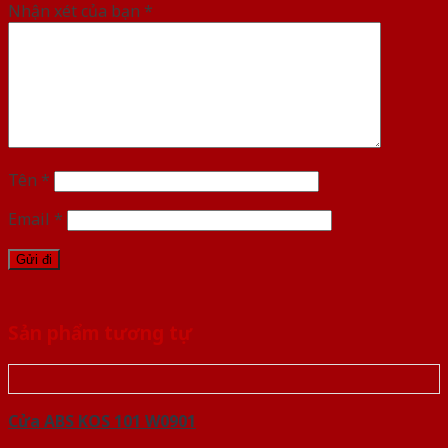
Nhận xét của bạn
*
Tên
*
Email
*
Sản phẩm tương tự
Cửa ABS KOS 101 W0901