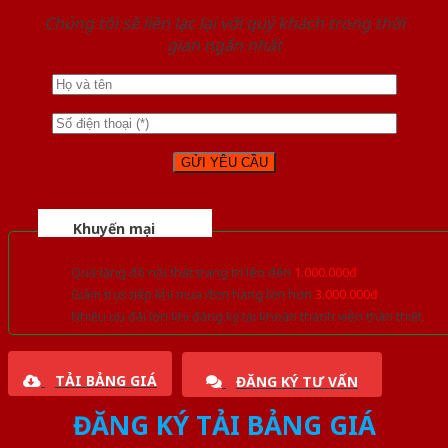
Chúng tôi sẽ liên lạc lại với quý khách trong thời
gian ngắn nhất
Khuyến mại
Quà tặng đồ nội thất trang trí lên đến
1.000.000đ
Giảm trực tiếp khi mua đơn hàng lớn hơn
3.000.000đ
Nhiều ưu đãi lớn khi đăng ký tài khoản thành viên thân thiết
TẢI BẢNG GIÁ
ĐĂNG KÝ TƯ VẤN
ĐĂNG KÝ TẢI BẢNG GIÁ