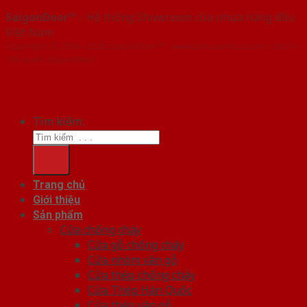
SaigonDoor™
- Hệ thống Showroom cửa nhựa hàng đầu
Việt Nam
Copyright ⓒ 2016 – 2026 SaigonDoor™ - www.bancuanhua.com | Đơn vị
chủ quản SaigonDoor
Tìm kiếm:
Trang chủ
Giới thiệu
Sản phẩm
Cửa chống cháy
Cửa gỗ chống cháy
Cửa nhôm vân gỗ
Cửa thép chống cháy
Cửa Thép Hàn Quốc
Cửa thép vân gỗ