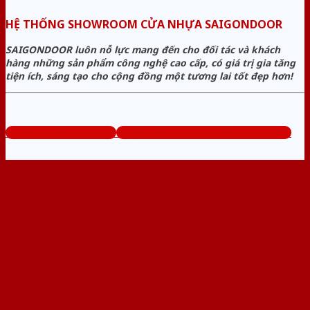
HỆ THỐNG SHOWROOM CỬA NHỰA SAIGONDOOR
SAIGONDOOR luôn nỗ lực mang đến cho đối tác và khách
hàng những sản phẩm công nghệ cao cấp, có giá trị gia tăng
tiện ích, sáng tạo cho cộng đồng một tương lai tốt đẹp hơn!
www.sieuthicuanhua.net
Tổng đài tư vấn miễn phí: 0824.400.400