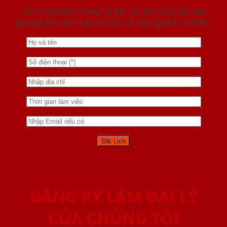
Vui lòng nhập thông tin đặt lịch để được sắp xếp
gặp gỡ làm việc hoăc tư vấn mà không phải chờ đợi.
ĐĂNG KÝ LÀM ĐẠI LÝ
CỦA CHÚNG TÔI