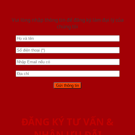
Vui lòng nhập thông tin để đăng ký làm đại lý của
chúng tôi
ĐĂNG KÝ TƯ VẤN &
NHẬN ƯU ĐÃI