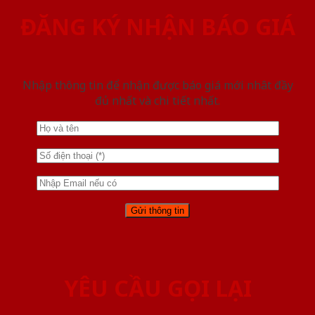
ĐĂNG KÝ NHẬN BÁO GIÁ
Nhập thông tin để nhận được báo giá mới nhât đầy
đủ nhất và chi tiết nhất.
YÊU CẦU GỌI LẠI