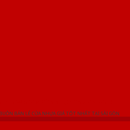
NG SHOWROOM CỬA NHỰA SAIGONDOOR
 BUÔN BÁN LẺ CỬA NHỰA GIÁ TỐT NHẤT TẠI SÀI GÒN