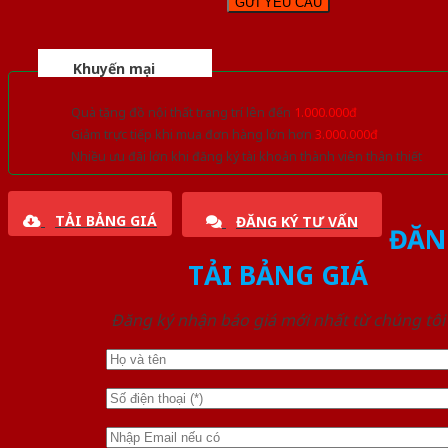
Khuyến mại
Quà tặng đồ nội thất trang trí lên đến
1.000.000đ
Giảm trực tiếp khi mua đơn hàng lớn hơn
3.000.000đ
Nhiều ưu đãi lớn khi đăng ký tài khoản thành viên thân thiết
TẢI BẢNG GIÁ
ĐĂNG KÝ TƯ VẤN
ĐĂN
TẢI BẢNG GIÁ
Đăng ký nhận báo giá mới nhất từ chúng tôi