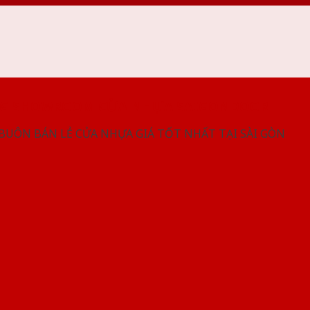
NG SHOWROOM CỬA NHỰA SAIGONDOOR
 BUÔN BÁN LẺ CỬA NHỰA GIÁ TỐT NHẤT TẠI SÀI GÒN