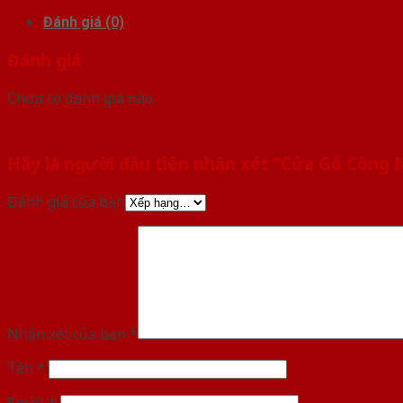
Đánh giá (0)
Đánh giá
Chưa có đánh giá nào.
Hãy là người đầu tiên nhận xét “Cửa Gỗ Công
Đánh giá của bạn
Nhận xét của bạn
*
Tên
*
Email
*