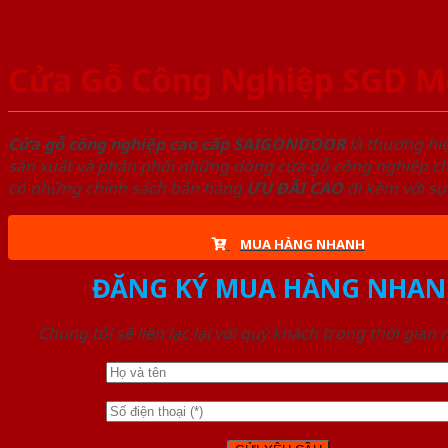
Cửa Gỗ Công Nghiệp SGD M
Cửa gỗ công nghiệp cao cấp SAIGONDOOR
là thương hi
sản xuất và phân phối những dòng cửa gỗ công nghiệp chấ
có những chính sách bán hàng
ƯU ĐÃI
CAO
đi kèm với sự
MUA HÀNG NHANH
ĐĂNG KÝ MUA HÀNG NHAN
Chúng tôi sẽ liên lạc lại với quý khách trong thời gian