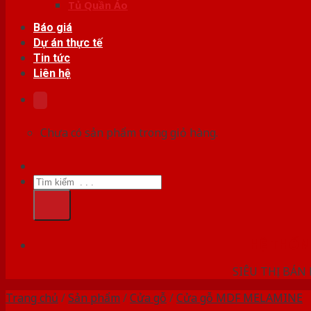
Tủ Quần Áo
Báo giá
Dự án thực tế
Tin tức
Liên hệ
Chưa có sản phẩm trong giỏ hàng.
Tìm
kiếm:
HỆ THỐ
SIÊU THỊ BÁN
Trang chủ
/
Sản phẩm
/
Cửa gỗ
/
Cửa gỗ MDF MELAMINE