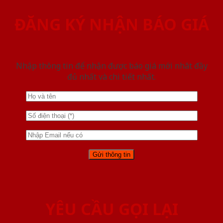
ĐĂNG KÝ NHẬN BÁO GIÁ
Nhập thông tin để nhận được báo giá mới nhât đầy
đủ nhất và chi tiết nhất.
YÊU CẦU GỌI LẠI