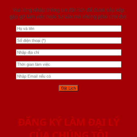
Vui lòng nhập thông tin đặt lịch để được sắp xếp
gặp gỡ làm việc hoăc tư vấn mà không phải chờ đợi.
ĐĂNG KÝ LÀM ĐẠI LÝ
CỦA CHÚNG TÔI