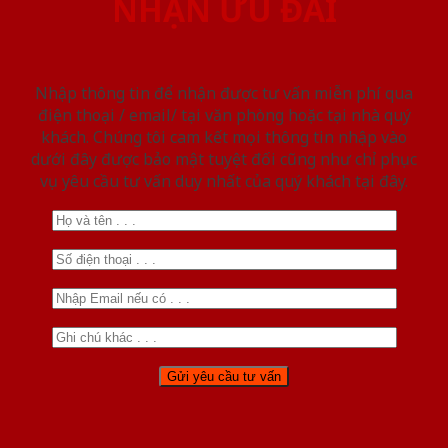
NHẬN ƯU ĐÃI
Nhập thông tin để nhận được tư vấn miễn phí qua
điện thoại / email/ tại văn phòng hoặc tại nhà quý
khách. Chúng tôi cam kết mọi thông tin nhập vào
dưới đây được bảo mật tuyệt đối cũng như chỉ phục
vụ yêu cầu tư vấn duy nhất của quý khách tại đây.