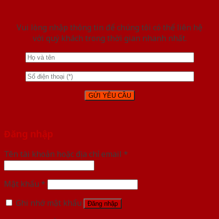
Vui lòng nhập thông tin để chúng tôi có thể liên hệ
với quý khách trong thời gian nhanh nhất.
Đăng nhập
Tên tài khoản hoặc địa chỉ email
*
Mật khẩu
*
Ghi nhớ mật khẩu
Đăng nhập