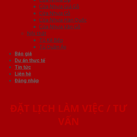
Cửa Nhựa Giả Gỗ
Cửa Nhựa Gỗ
Cửa Nhựa Hàn Quốc
Cửa Nhựa Vân Gỗ
Nội thất
Tủ Kệ Bếp
Tủ Quần Áo
Báo giá
Dự án thực tế
Tin tức
Liên hệ
Đăng nhập
ĐẶT LỊCH LÀM VIỆC / TƯ
VẤN