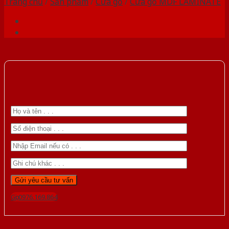
Trang chủ
/
Sản phẩm
/
Cửa gỗ
/
Cửa gỗ MDF LAMINATE
Gọi 0976.169.864