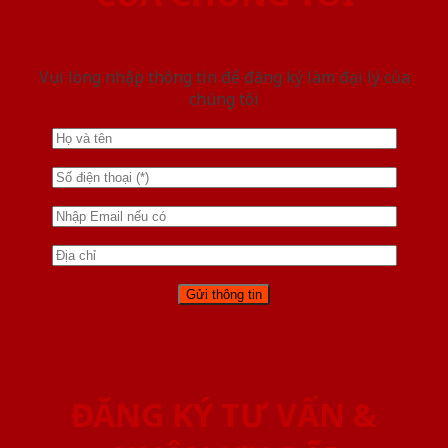
Vui lòng nhập thông tin để đăng ký làm đại lý của
chúng tôi
ĐĂNG KÝ TƯ VẤN &