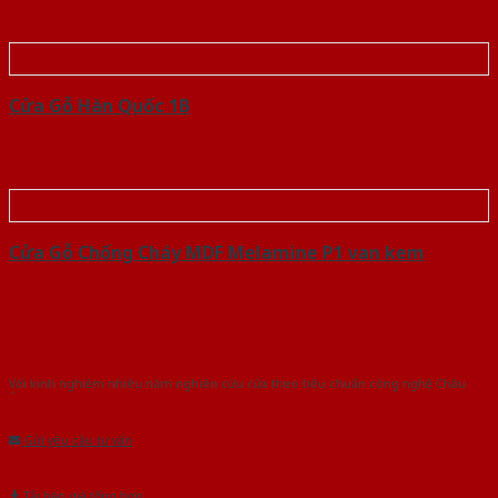
Cửa Gỗ Hàn Quốc 1B
Cửa Gỗ Chống Cháy MDF Melamine P1 van kem
Với kinh nghiệm nhiêu năm nghiên cứu cửa theo tiêu chuẩn công nghệ Châu
Âu.Chúng tôi tự tin là nhà sản xuất & cung cấp hàng đầu tại Việt Nam!
Gửi yêu cầu tư vấn
Tải báo giá tổng hợp