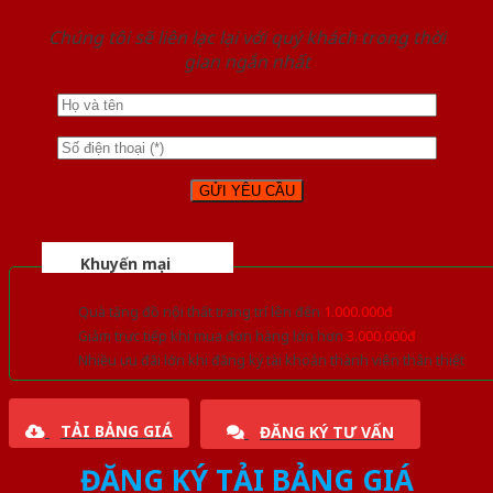
Chúng tôi sẽ liên lạc lại với quý khách trong thời
gian ngắn nhất
Khuyến mại
Quà tặng đồ nội thất trang trí lên đến
1.000.000đ
Giảm trực tiếp khi mua đơn hàng lớn hơn
3.000.000đ
Nhiều ưu đãi lớn khi đăng ký tài khoản thành viên thân thiết
TẢI BẢNG GIÁ
ĐĂNG KÝ TƯ VẤN
ĐĂNG KÝ TẢI BẢNG GIÁ