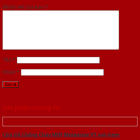
Nhận xét của bạn
*
Tên
*
Email
*
Sản phẩm tương tự
Cửa Gỗ Chống Cháy MDF Melamine P1 van kem