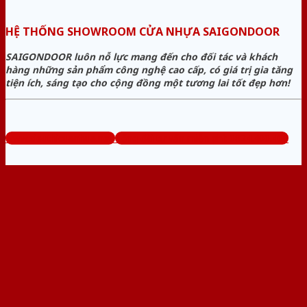
HỆ THỐNG SHOWROOM CỬA NHỰA SAIGONDOOR
SAIGONDOOR luôn nỗ lực mang đến cho đối tác và khách
hàng những sản phẩm công nghệ cao cấp, có giá trị gia tăng
tiện ích, sáng tạo cho cộng đồng một tương lai tốt đẹp hơn!
www.sieuthicuanhua.net
Tổng đài tư vấn miễn phí: 0824.400.400