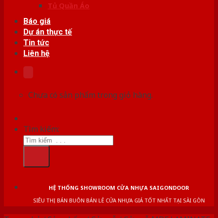
Tủ Quần Áo
Báo giá
Dự án thực tế
Tin tức
Liên hệ
Chưa có sản phẩm trong giỏ hàng.
Tìm kiếm:
HỆ THỐNG SHOWROOM CỬA NHỰA SAIGONDOOR
SIÊU THỊ BÁN BUÔN BÁN LẺ CỬA NHỰA GIÁ TỐT NHẤT TẠI SÀI GÒN