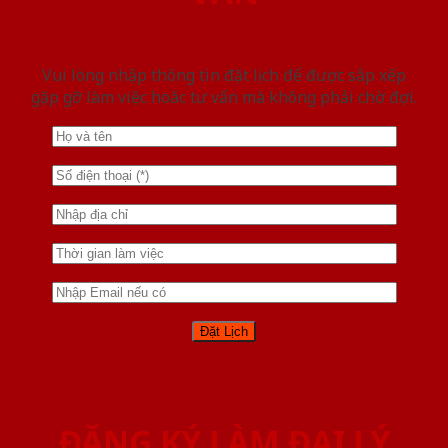
Vui lòng nhập thông tin đặt lịch để được sắp xếp
gặp gỡ làm việc hoăc tư vấn mà không phải chờ đợi.
ĐĂNG KÝ LÀM ĐẠI LÝ