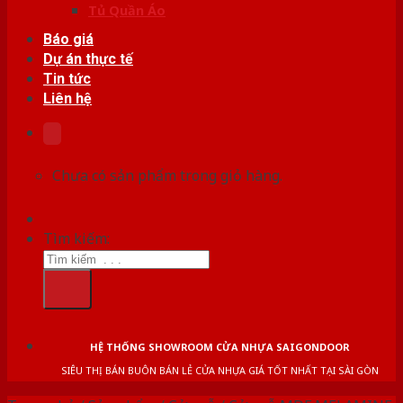
Tủ Quần Áo
Báo giá
Dự án thực tế
Tin tức
Liên hệ
Chưa có sản phẩm trong giỏ hàng.
Tìm kiếm:
HỆ THỐNG SHOWROOM CỬA NHỰA SAIGONDOOR
SIÊU THỊ BÁN BUÔN BÁN LẺ CỬA NHỰA GIÁ TỐT NHẤT TẠI SÀI GÒN