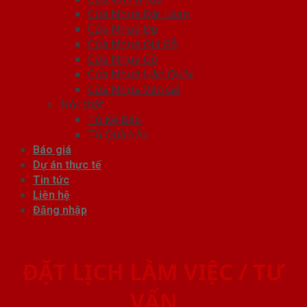
Cửa Nhựa Đài Loan
Cửa Nhựa Đẹp
Cửa Nhựa Giả Gỗ
Cửa Nhựa Gỗ
Cửa Nhựa Hàn Quốc
Cửa Nhựa Vân Gỗ
Nội thất
Tủ Kệ Bếp
Tủ Quần Áo
Báo giá
Dự án thực tế
Tin tức
Liên hệ
Đăng nhập
ĐẶT LỊCH LÀM VIỆC / TƯ
VẤN