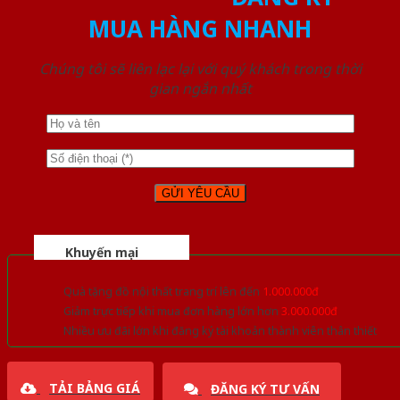
MUA HÀNG NHANH
Chúng tôi sẽ liên lạc lại với quý khách trong thời
gian ngắn nhất
Khuyến mại
Quà tặng đồ nội thất trang trí lên đến
1.000.000đ
Giảm trực tiếp khi mua đơn hàng lớn hơn
3.000.000đ
Nhiều ưu đãi lớn khi đăng ký tài khoản thành viên thân thiết
TẢI BẢNG GIÁ
ĐĂNG KÝ TƯ VẤN