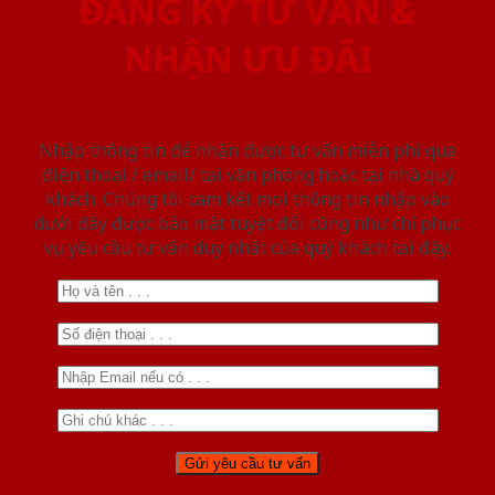
ĐĂNG KÝ TƯ VẤN &
NHẬN ƯU ĐÃI
Nhập thông tin để nhận được tư vấn miễn phí qua
điện thoại / email/ tại văn phòng hoặc tại nhà quý
khách. Chúng tôi cam kết mọi thông tin nhập vào
dưới đây được bảo mật tuyệt đối cũng như chỉ phục
vụ yêu cầu tư vấn duy nhất của quý khách tại đây.