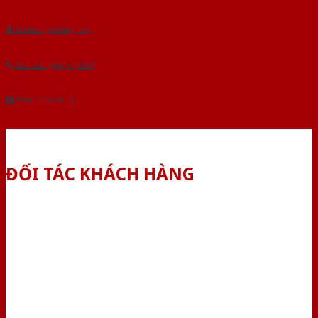
Tải báo giá tổng hợp
Yêu cầu gọi lại (3 phút)
Dành cho đại lý
ĐỐI TÁC KHÁCH HÀNG