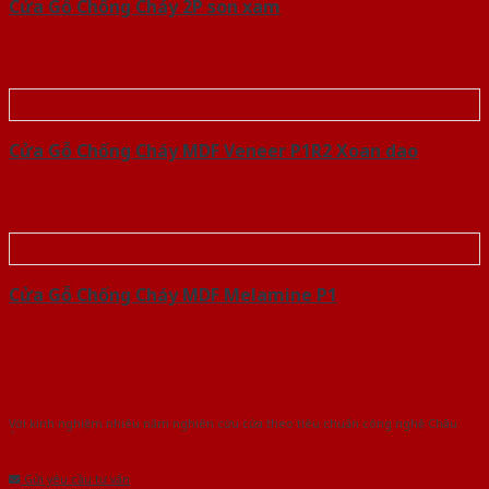
Cửa Gỗ Chống Cháy 2P son xam
Cửa Gỗ Chống Cháy MDF Veneer P1R2 Xoan dao
Cửa Gỗ Chống Cháy MDF Melamine P1
Với kinh nghiệm nhiêu năm nghiên cứu cửa theo tiêu chuẩn công nghệ Châu
Âu.Chúng tôi tự tin là nhà sản xuất & cung cấp hàng đầu tại Việt Nam!
Gửi yêu cầu tư vấn