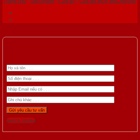
Trang chủ
/
Sản phẩm
/
Cửa gỗ
/
Cửa gỗ MDF MELAMINE
Gọi 0976.169.864