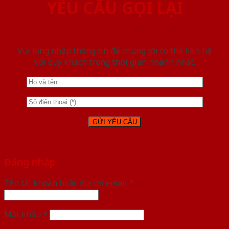
YÊU CẦU GỌI LẠI
Vui lòng nhập thông tin để chúng tôi có thể liên hệ
với quý khách trong thời gian nhanh nhất.
Đăng nhập
Tên tài khoản hoặc địa chỉ email
*
Mật khẩu
*