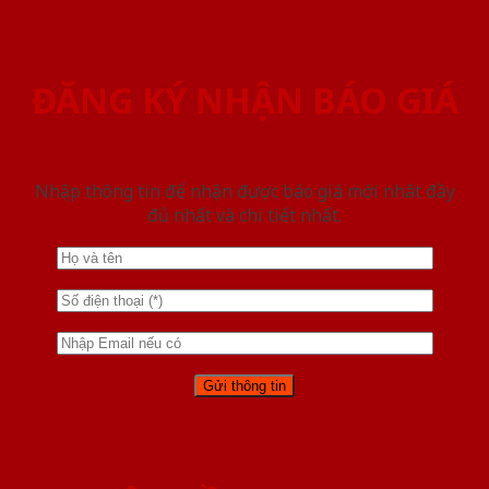
ĐĂNG KÝ NHẬN BÁO GIÁ
Nhập thông tin để nhận được báo giá mới nhât đầy
đủ nhất và chi tiết nhất.