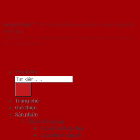
SaigonDoor™
- Hệ thống Showroom cửa nhựa hàng đầu
Việt Nam
Copyright ⓒ 2016 – 2026 SaigonDoor™ - www.bancuanhua.com | Đơn vị
chủ quản SaigonDoor
Tìm kiếm:
Trang chủ
Giới thiệu
Sản phẩm
Cửa chống cháy
Cửa gỗ chống cháy
Cửa nhôm vân gỗ