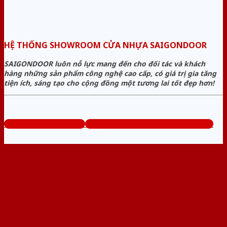
HỆ THỐNG SHOWROOM CỬA NHỰA SAIGONDOOR
SAIGONDOOR luôn nỗ lực mang đến cho đối tác và khách
hàng những sản phẩm công nghệ cao cấp, có giá trị gia tăng
tiện ích, sáng tạo cho cộng đồng một tương lai tốt đẹp hơn!
www.sieuthicuanhua.net
Tổng đài tư vấn miễn phí: 0824.400.400