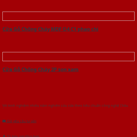
Cửa Gỗ Chống Cháy MDF O4 C1 phao chi
Cửa Gỗ Chống Cháy 2P son xam
Với kinh nghiệm nhiêu năm nghiên cứu cửa theo tiêu chuẩn công nghệ Châu
Âu.Chúng tôi tự tin là nhà sản xuất & cung cấp hàng đầu tại Việt Nam!
Gửi yêu cầu tư vấn
Tải báo giá tổng hợp