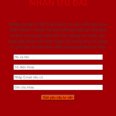
NHẬN ƯU ĐÃI
Nhập thông tin để nhận được tư vấn miễn phí qua
điện thoại / email/ tại văn phòng hoặc tại nhà quý
khách. Chúng tôi cam kết mọi thông tin nhập vào
dưới đây được bảo mật tuyệt đối cũng như chỉ phục
vụ yêu cầu tư vấn duy nhất của quý khách tại đây.