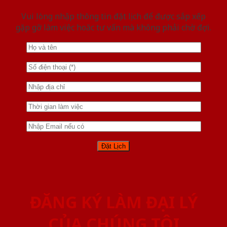
Vui lòng nhập thông tin đặt lịch để được sắp xếp
gặp gỡ làm việc hoăc tư vấn mà không phải chờ đợi.
ĐĂNG KÝ LÀM ĐẠI LÝ
CỦA CHÚNG TÔI