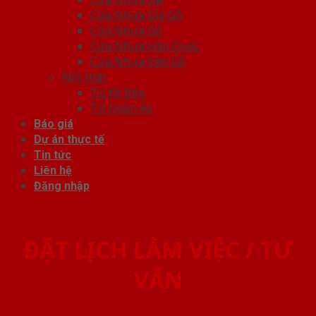
Cửa Nhựa Giả Gỗ
Cửa Nhựa Gỗ
Cửa Nhựa Hàn Quốc
Cửa Nhựa Vân Gỗ
Nội thất
Tủ Kệ Bếp
Tủ Quần Áo
Báo giá
Dự án thực tế
Tin tức
Liên hệ
Đăng nhập
ĐẶT LỊCH LÀM VIỆC / TƯ
VẤN