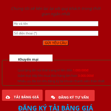
Chúng tôi sẽ liên lạc lại với quý khách trong thời
gian ngắn nhất
Khuyến mại
Quà tặng đồ nội thất trang trí lên đến
1.000.000đ
Giảm trực tiếp khi mua đơn hàng lớn hơn
3.000.000đ
Nhiều ưu đãi lớn khi đăng ký tài khoản thành viên thân thiết
TẢI BẢNG GIÁ
ĐĂNG KÝ TƯ VẤN
ĐĂNG KÝ TẢI BẢNG GIÁ