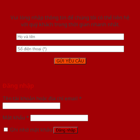
Vui lòng nhập thông tin để chúng tôi có thể liên hệ
với quý khách trong thời gian nhanh nhất.
Đăng nhập
Tên tài khoản hoặc địa chỉ email
*
Mật khẩu
*
Ghi nhớ mật khẩu
Đăng nhập