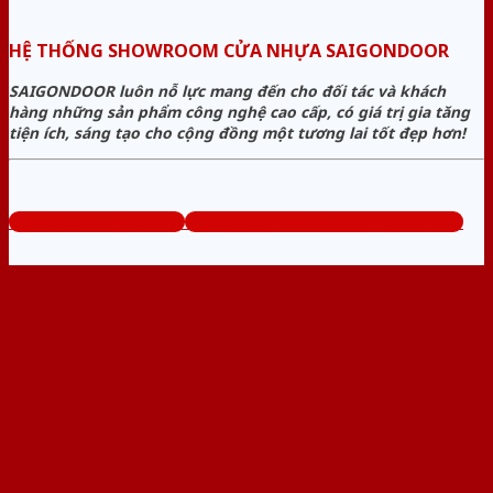
HỆ THỐNG SHOWROOM CỬA NHỰA SAIGONDOOR
SAIGONDOOR luôn nỗ lực mang đến cho đối tác và khách
hàng những sản phẩm công nghệ cao cấp, có giá trị gia tăng
tiện ích, sáng tạo cho cộng đồng một tương lai tốt đẹp hơn!
www.sieuthicuanhua.net
Tổng đài tư vấn miễn phí: 0824.400.400