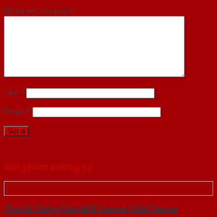
Nhận xét của bạn
*
Tên
*
Email
*
Sản phẩm tương tự
Cửa Gỗ Chống Cháy MDF Veneer P1R4 Cam xe