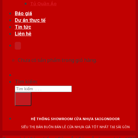
Tủ Quần Áo
Báo giá
Dự án thực tế
Tin tức
Liên hệ
Chưa có sản phẩm trong giỏ hàng.
Tìm kiếm:
HỆ THỐNG SHOWROOM CỬA NHỰA SAIGONDOOR
SIÊU THỊ BÁN BUÔN BÁN LẺ CỬA NHỰA GIÁ TỐT NHẤT TẠI SÀI GÒN