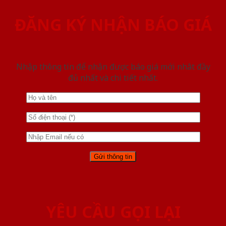
ĐĂNG KÝ NHẬN BÁO GIÁ
Nhập thông tin để nhận được báo giá mới nhât đầy
đủ nhất và chi tiết nhất.
YÊU CẦU GỌI LẠI