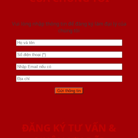
Vui lòng nhập thông tin để đăng ký làm đại lý của
chúng tôi
ĐĂNG KÝ TƯ VẤN &