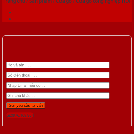
Trang chủ
/
Sản phẩm
/
Cửa gỗ
/
Cửa gỗ công nghiệp HDF
Gọi 0976.169.864