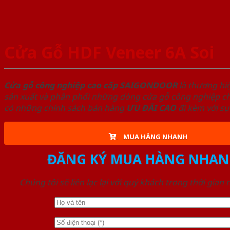
Cửa Gỗ HDF Veneer 6A Soi
Cửa gỗ công nghiệp cao cấp SAIGONDOOR
là thương hi
sản xuất và phân phối những dòng cửa gỗ công nghiệp chấ
có những chính sách bán hàng
ƯU ĐÃI
CAO
đi kèm với sự
MUA HÀNG NHANH
ĐĂNG KÝ MUA HÀNG NHAN
Chúng tôi sẽ liên lạc lại với quý khách trong thời gian