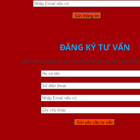
ĐĂNG KÝ TƯ VẤN
Liên hệ với chúng tôi để nhận được tư vấn chi tiết