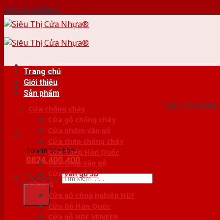
Skip to content
Trang chủ
Giới thiệu
HỆ THỐ
Sản phẩm
SIÊU THỊ BÁN
Cửa chống cháy
Cửa gỗ chống cháy
Cửa nhôm vân gỗ
Cửa thép chống cháy
Tư vấn bán hàng
Cửa Thép Hàn Quốc
0824.400.400
Cửa thép vân gỗ
Cửa vân gỗ 5D
Tìm kiếm:
Cửa gỗ
Cửa gỗ công nghiệp HDF
Cửa Gỗ Hàn Quốc
Cửa gỗ HDF VENEER