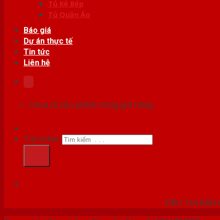
Tủ Kệ Bếp
Tủ Quần Áo
Báo giá
Dự án thực tế
Tin tức
Liên hệ
Chưa có sản phẩm trong giỏ hàng.
Tìm kiếm:
HỆ THỐ
SIÊU THỊ BÁN