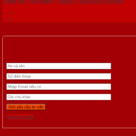
Trang chủ
/
Sản phẩm
/
Cửa gỗ
/
Cửa gỗ HDF VENEER
Gọi 0976.169.864