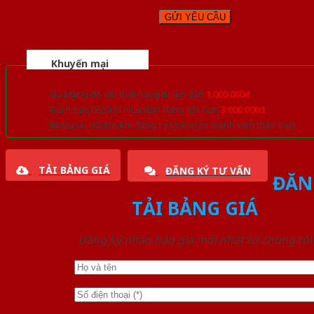
Khuyến mại
Quà tặng đồ nội thất trang trí lên đến
1.000.000đ
Giảm trực tiếp khi mua đơn hàng lớn hơn
3.000.000đ
Nhiều ưu đãi lớn khi đăng ký tài khoản thành viên thân thiết
TẢI BẢNG GIÁ
ĐĂNG KÝ TƯ VẤN
ĐĂN
TẢI BẢNG GIÁ
Đăng ký nhận báo giá mới nhất từ chúng tôi