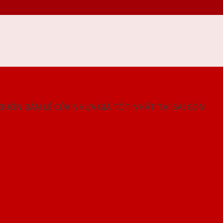
NG SHOWROOM CỬA NHỰA SAIGONDOOR
 BUÔN BÁN LẺ CỬA NHỰA GIÁ TỐT NHẤT TẠI SÀI GÒN