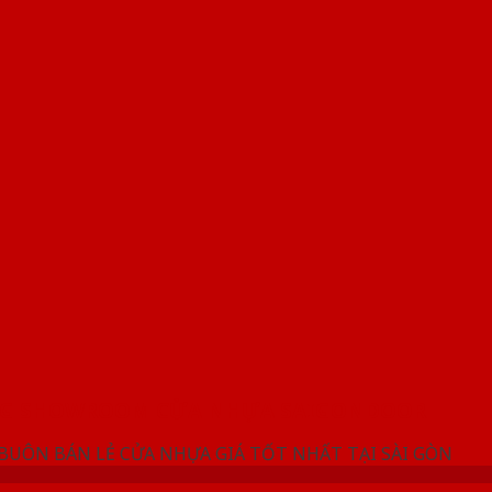
NG SHOWROOM CỬA NHỰA SAIGONDOOR
 BUÔN BÁN LẺ CỬA NHỰA GIÁ TỐT NHẤT TẠI SÀI GÒN