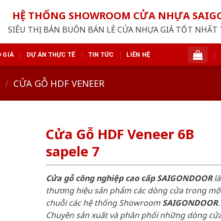
HỆ THỐNG SHOWROOM CỬA NHỰA SAI
SIÊU THỊ BÁN BUÔN BÁN LẺ CỬA NHỰA GIÁ TỐT NHẤT 
 GIÁ
DỰ ÁN THỰC TẾ
TIN TỨC
LIÊN HỆ
/
CỬA GỖ HDF VENEER
Cửa Gỗ HDF Veneer 6B
sapele 7
Cửa gỗ công nghiệp cao cấp SAIGONDOOR
là
thương hiệu sản phẩm các dòng cửa trong mộ
chuỗi các hệ thống Showroom
SAIGONDOOR
.
Chuyên sản xuất và phân phối những dòng cử