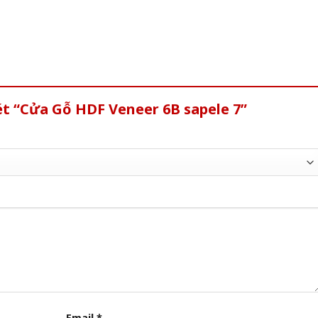
ét “Cửa Gỗ HDF Veneer 6B sapele 7”
Email
*