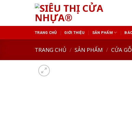
Skip
to
content
TRANG CHỦ
GIỚI THIỆU
SẢN PHẨM
BÁO
TRANG CHỦ
/
SẢN PHẨM
/
CỬA GỖ