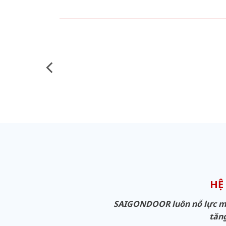
HỆ
SAIGONDOOR luôn nỗ lực man
tăng