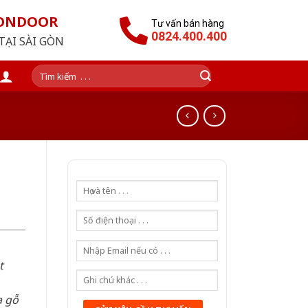
GONDOOR
Tư vấn bán hàng
0824.400.400
TẠI SÀI GÒN
Tìm
kiếm:
t
a gỗ