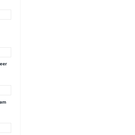
eer
xam