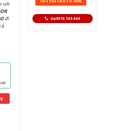
 với
OOR
AO
đi
Gọi 0976.169.864
cả
hiết
N