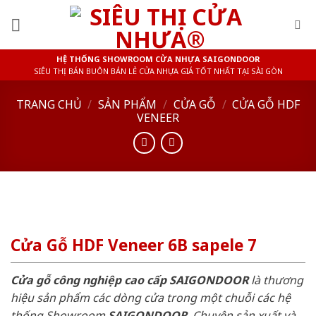
Skip
to
content
HỆ THỐNG SHOWROOM CỬA NHỰA SAIGONDOOR
SIÊU THỊ BÁN BUÔN BÁN LẺ CỬA NHỰA GIÁ TỐT NHẤT TẠI SÀI GÒN
TRANG CHỦ
/
SẢN PHẨM
/
CỬA GỖ
/
CỬA GỖ HDF
VENEER
Cửa Gỗ HDF Veneer 6B sapele 7
Cửa gỗ công nghiệp cao cấp SAIGONDOOR
là thương
hiệu sản phẩm các dòng cửa trong một chuỗi các hệ
thống Showroom
SAIGONDOOR
. Chuyên sản xuất và