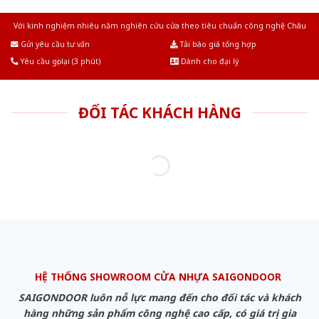
Với kinh nghiệm nhiêu năm nghiên cứu cửa theo tiêu chuẩn công nghệ Châu
Âu.Chúng tôi tự tin là nhà sản xuất & cung cấp hàng đầu tại Việt Nam!
Gửi yêu cầu tư vấn
Tải báo giá tổng hợp
Yêu cầu gọi lại (3 phút)
Dành cho đại lý
ĐỐI TÁC KHÁCH HÀNG
HỆ THỐNG SHOWROOM CỬA NHỰA SAIGONDOOR
SAIGONDOOR luôn nỗ lực mang đến cho đối tác và khách
hàng những sản phẩm công nghệ cao cấp, có giá trị gia