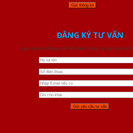
ĐĂNG KÝ TƯ VẤN
Liên hệ với chúng tôi để nhận được tư vấn chi tiết