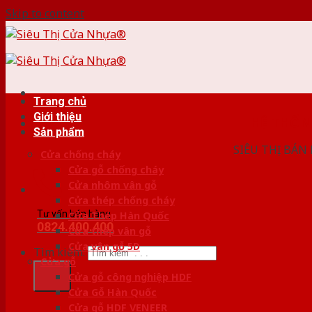
Skip to content
Trang chủ
Giới thiệu
HỆ THỐ
Sản phẩm
SIÊU THỊ BÁN
Cửa chống cháy
Cửa gỗ chống cháy
Cửa nhôm vân gỗ
Cửa thép chống cháy
Tư vấn bán hàng
Cửa Thép Hàn Quốc
0824.400.400
Cửa thép vân gỗ
Cửa vân gỗ 5D
Tìm kiếm:
Cửa gỗ
Cửa gỗ công nghiệp HDF
Cửa Gỗ Hàn Quốc
Cửa gỗ HDF VENEER