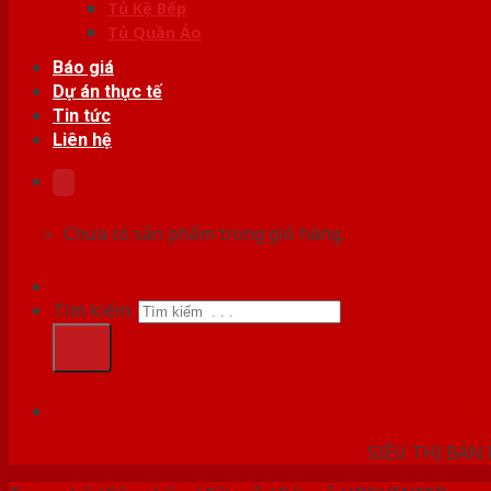
Tủ Kệ Bếp
Tủ Quần Áo
Báo giá
Dự án thực tế
Tin tức
Liên hệ
Chưa có sản phẩm trong giỏ hàng.
Tìm kiếm:
HỆ THỐ
SIÊU THỊ BÁN