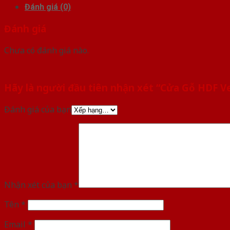
Đánh giá (0)
Đánh giá
Chưa có đánh giá nào.
Hãy là người đầu tiên nhận xét “Cửa Gỗ HDF V
Đánh giá của bạn
Nhận xét của bạn
*
Tên
*
Email
*