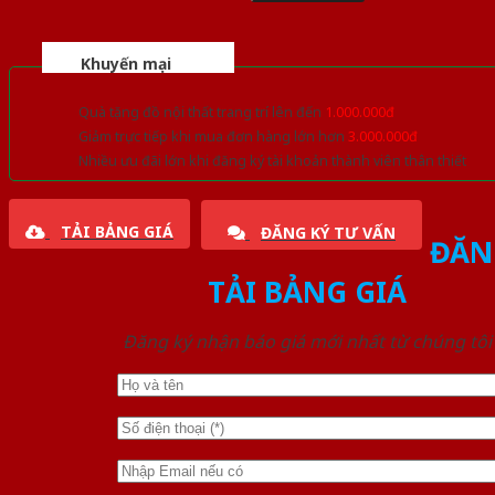
Khuyến mại
Quà tặng đồ nội thất trang trí lên đến
1.000.000đ
Giảm trực tiếp khi mua đơn hàng lớn hơn
3.000.000đ
Nhiều ưu đãi lớn khi đăng ký tài khoản thành viên thân thiết
TẢI BẢNG GIÁ
ĐĂNG KÝ TƯ VẤN
ĐĂN
TẢI BẢNG GIÁ
Đăng ký nhận báo giá mới nhất từ chúng tôi