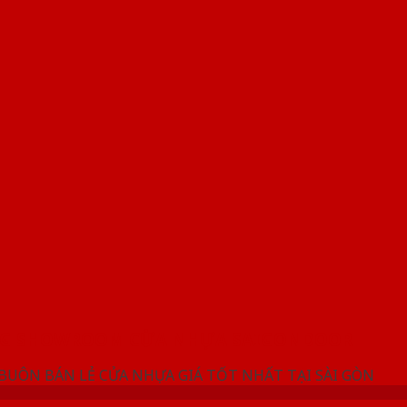
NG SHOWROOM CỬA NHỰA SAIGONDOOR
 BUÔN BÁN LẺ CỬA NHỰA GIÁ TỐT NHẤT TẠI SÀI GÒN