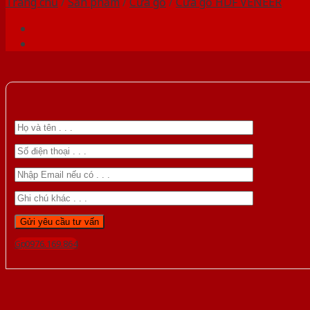
Trang chủ
/
Sản phẩm
/
Cửa gỗ
/
Cửa gỗ HDF VENEER
Gọi 0976.169.864