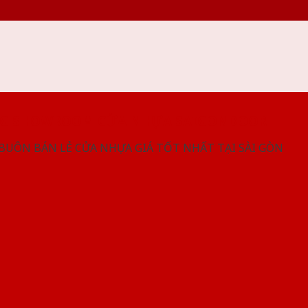
NG SHOWROOM CỬA NHỰA SAIGONDOOR
 BUÔN BÁN LẺ CỬA NHỰA GIÁ TỐT NHẤT TẠI SÀI GÒN