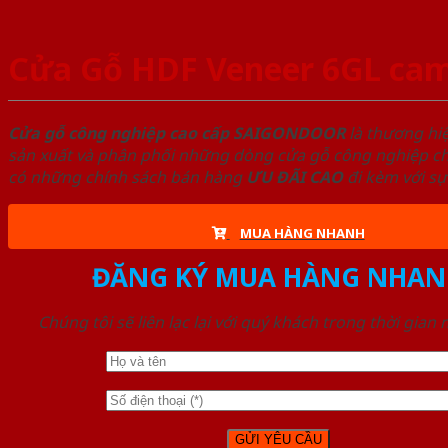
Cửa Gỗ HDF Veneer 6GL cam
Cửa gỗ công nghiệp cao cấp SAIGONDOOR
là thương hi
sản xuất và phân phối những dòng cửa gỗ công nghiệp chấ
có những chính sách bán hàng
ƯU ĐÃI
CAO
đi kèm với sự
MUA HÀNG NHANH
ĐĂNG KÝ MUA HÀNG NHAN
Chúng tôi sẽ liên lạc lại với quý khách trong thời gian