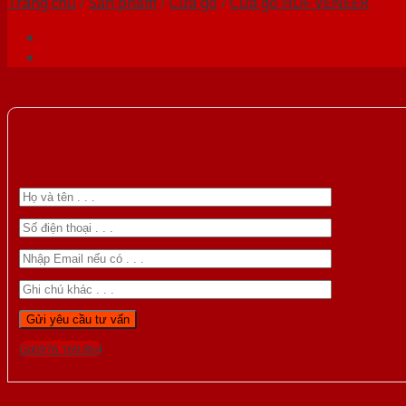
Trang chủ
/
Sản phẩm
/
Cửa gỗ
/
Cửa gỗ HDF VENEER
Gọi 0976.169.864