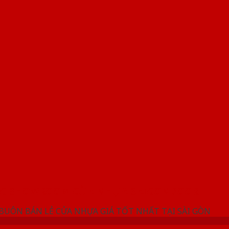
NG SHOWROOM CỬA NHỰA SAIGONDOOR
 BUÔN BÁN LẺ CỬA NHỰA GIÁ TỐT NHẤT TẠI SÀI GÒN