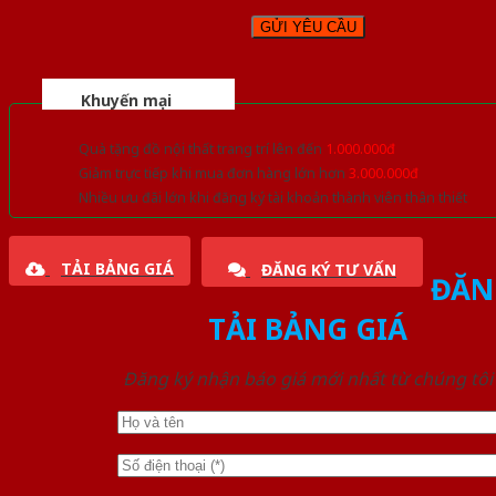
Khuyến mại
Quà tặng đồ nội thất trang trí lên đến
1.000.000đ
Giảm trực tiếp khi mua đơn hàng lớn hơn
3.000.000đ
Nhiều ưu đãi lớn khi đăng ký tài khoản thành viên thân thiết
TẢI BẢNG GIÁ
ĐĂNG KÝ TƯ VẤN
ĐĂN
TẢI BẢNG GIÁ
Đăng ký nhận báo giá mới nhất từ chúng tôi