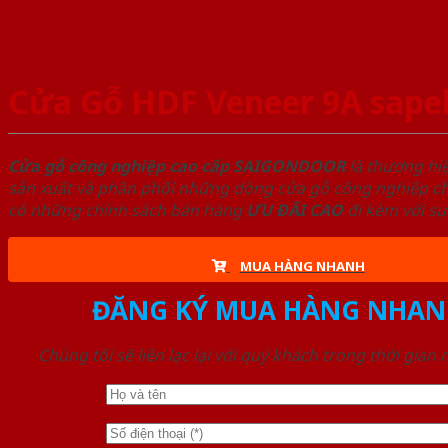
Cửa Gỗ HDF Veneer 9A sape
Cửa gỗ công nghiệp cao cấp SAIGONDOOR
là thương hi
sản xuất và phân phối những dòng cửa gỗ công nghiệp chấ
có những chính sách bán hàng
ƯU ĐÃI
CAO
đi kèm với sự
MUA HÀNG NHANH
ĐĂNG KÝ MUA HÀNG NHAN
Chúng tôi sẽ liên lạc lại với quý khách trong thời gian