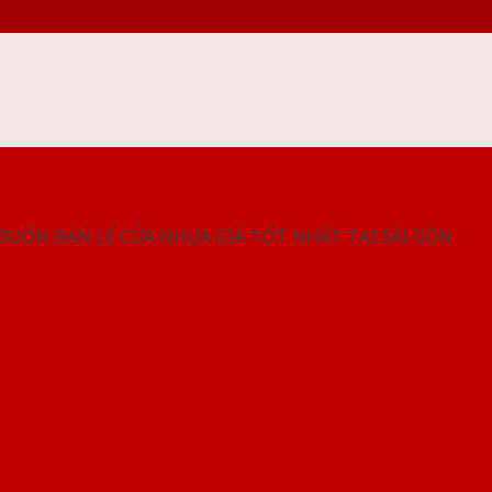
NG SHOWROOM CỬA NHỰA SAIGONDOOR
 BUÔN BÁN LẺ CỬA NHỰA GIÁ TỐT NHẤT TẠI SÀI GÒN