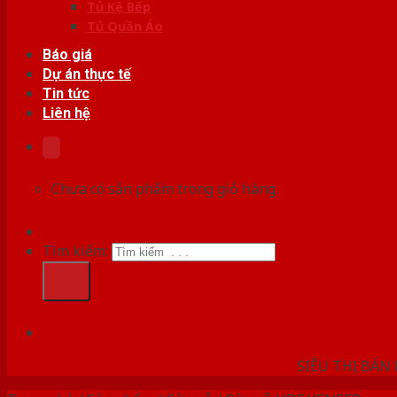
Tủ Kệ Bếp
Tủ Quần Áo
Báo giá
Dự án thực tế
Tin tức
Liên hệ
Chưa có sản phẩm trong giỏ hàng.
Tìm kiếm:
HỆ THỐ
SIÊU THỊ BÁN