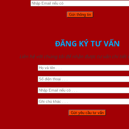
ĐĂNG KÝ TƯ VẤN
Liên hệ với chúng tôi để nhận được tư vấn chi tiết