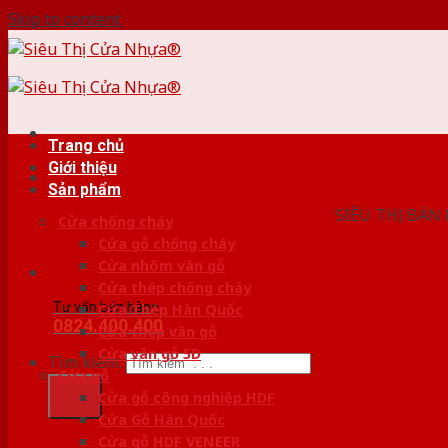
Skip to content
Trang chủ
Giới thiệu
HỆ THỐ
Sản phẩm
SIÊU THỊ BÁN
Cửa chống cháy
Cửa gỗ chống cháy
Cửa nhôm vân gỗ
Cửa thép chống cháy
Tư vấn bán hàng
Cửa Thép Hàn Quốc
0824.400.400
Cửa thép vân gỗ
Cửa vân gỗ 5D
Tìm kiếm:
Cửa gỗ
Cửa gỗ công nghiệp HDF
Cửa Gỗ Hàn Quốc
Cửa gỗ HDF VENEER