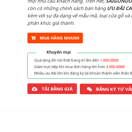
mọi nhu cầu khách hàng. Trên hết,
SAIGOND
còn có những chính sách bán hàng
ƯU ĐÃI
C
kèm với sự đa dạng về mẫu mã, loại cửa gỗ và 
phân khúc giá thành.
MUA HÀNG NHANH
Khuyến mại
Quà tặng đồ nội thất trang trí lên đến
1.000.000đ
Giảm trực tiếp khi mua đơn hàng lớn hơn
3.000.000đ
Nhiều ưu đãi lớn khi đăng ký tài khoản thành viên thân t
TẢI BẢNG GIÁ
ĐĂNG KÝ TƯ VẤ