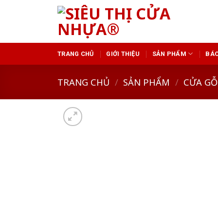
Skip
to
content
TRANG CHỦ
GIỚI THIỆU
SẢN PHẨM
BÁO
TRANG CHỦ
/
SẢN PHẨM
/
CỬA GỖ