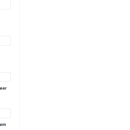
eer
xam