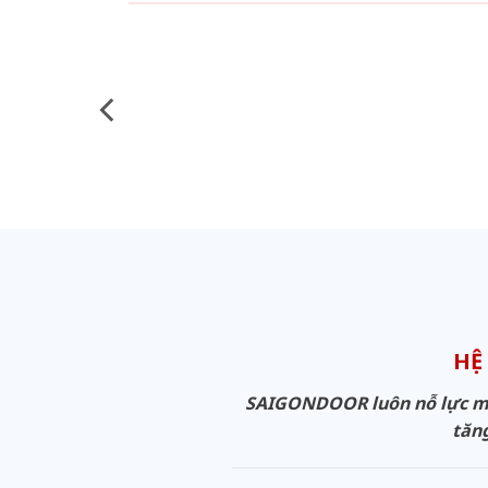
HỆ
SAIGONDOOR luôn nỗ lực man
tăng