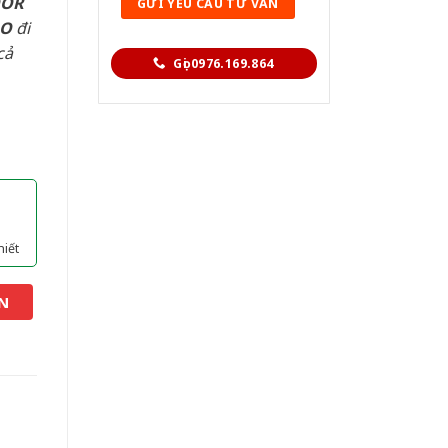
OOR
AO
đi
cả
Gọi 0976.169.864
hiết
N