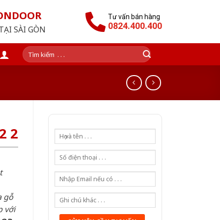
GONDOOR
Tư vấn bán hàng
0824.400.400
TẠI SÀI GÒN
Tìm
kiếm:
2 2
t
a gỗ
 với