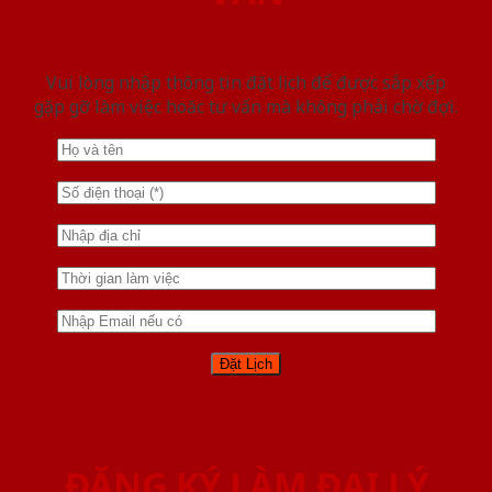
Vui lòng nhập thông tin đặt lịch để được sắp xếp
gặp gỡ làm việc hoăc tư vấn mà không phải chờ đợi.
ĐĂNG KÝ LÀM ĐẠI LÝ