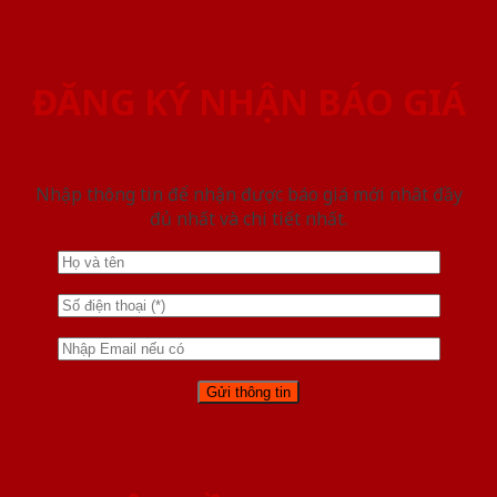
ĐĂNG KÝ NHẬN BÁO GIÁ
Nhập thông tin để nhận được báo giá mới nhât đầy
đủ nhất và chi tiết nhất.