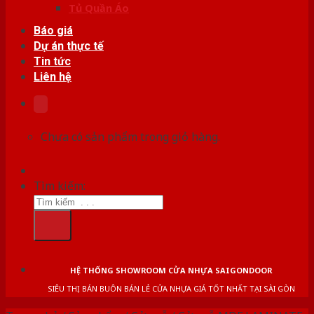
Tủ Quần Áo
Báo giá
Dự án thực tế
Tin tức
Liên hệ
Chưa có sản phẩm trong giỏ hàng.
Tìm kiếm:
HỆ THỐNG SHOWROOM CỬA NHỰA SAIGONDOOR
SIÊU THỊ BÁN BUÔN BÁN LẺ CỬA NHỰA GIÁ TỐT NHẤT TẠI SÀI GÒN