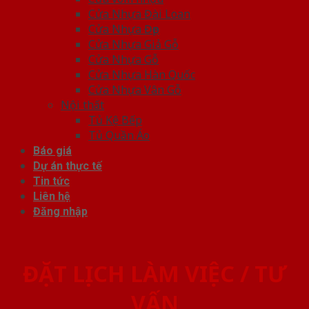
Cửa Nhựa Đài Loan
Cửa Nhựa Đẹp
Cửa Nhựa Giả Gỗ
Cửa Nhựa Gỗ
Cửa Nhựa Hàn Quốc
Cửa Nhựa Vân Gỗ
Nội thất
Tủ Kệ Bếp
Tủ Quần Áo
Báo giá
Dự án thực tế
Tin tức
Liên hệ
Đăng nhập
ĐẶT LỊCH LÀM VIỆC / TƯ
VẤN