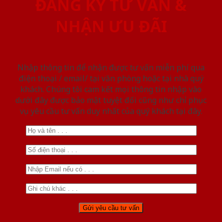
ĐĂNG KÝ TƯ VẤN &
NHẬN ƯU ĐÃI
Nhập thông tin để nhận được tư vấn miễn phí qua
điện thoại / email/ tại văn phòng hoặc tại nhà quý
khách. Chúng tôi cam kết mọi thông tin nhập vào
dưới đây được bảo mật tuyệt đối cũng như chỉ phục
vụ yêu cầu tư vấn duy nhất của quý khách tại đây.