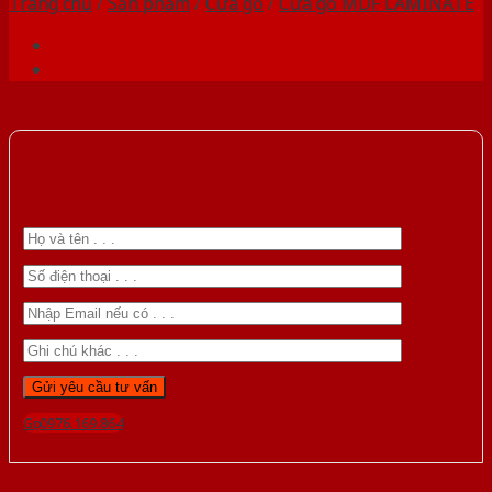
Trang chủ
/
Sản phẩm
/
Cửa gỗ
/
Cửa gỗ MDF LAMINATE
Gọi 0976.169.864