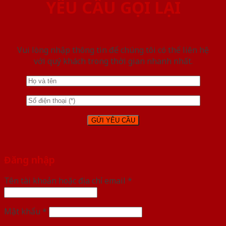
YÊU CẦU GỌI LẠI
Vui lòng nhập thông tin để chúng tôi có thể liên hệ
với quý khách trong thời gian nhanh nhất.
Đăng nhập
Tên tài khoản hoặc địa chỉ email
*
Mật khẩu
*