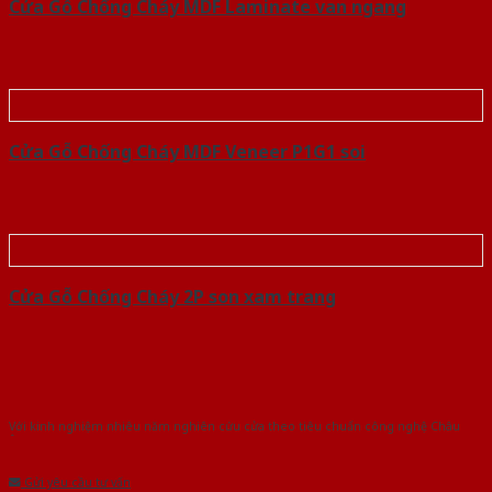
Cửa Gỗ Chống Cháy MDF Laminate van ngang
Cửa Gỗ Chống Cháy MDF Veneer P1G1 soi
Cửa Gỗ Chống Cháy 2P son xam trang
Với kinh nghiệm nhiêu năm nghiên cứu cửa theo tiêu chuẩn công nghệ Châu
Âu.Chúng tôi tự tin là nhà sản xuất & cung cấp hàng đầu tại Việt Nam!
Gửi yêu cầu tư vấn