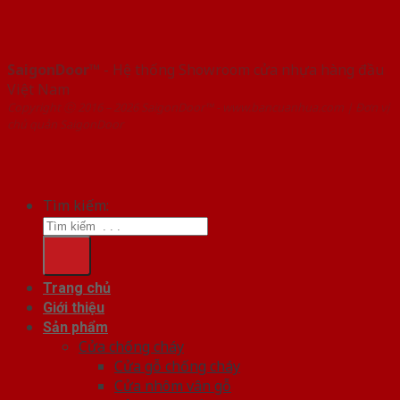
SaigonDoor™
- Hệ thống Showroom cửa nhựa hàng đầu
Việt Nam
Copyright ⓒ 2016 – 2026 SaigonDoor™ - www.bancuanhua.com | Đơn vị
chủ quản SaigonDoor
Tìm kiếm:
Trang chủ
Giới thiệu
Sản phẩm
Cửa chống cháy
Cửa gỗ chống cháy
Cửa nhôm vân gỗ