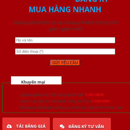
MUA HÀNG NHANH
Chúng tôi sẽ liên lạc lại với quý khách trong thời
gian ngắn nhất
Khuyến mại
Quà tặng đồ nội thất trang trí lên đến
1.000.000đ
Giảm trực tiếp khi mua đơn hàng lớn hơn
3.000.000đ
Nhiều ưu đãi lớn khi đăng ký tài khoản thành viên thân thiết
TẢI BẢNG GIÁ
ĐĂNG KÝ TƯ VẤN