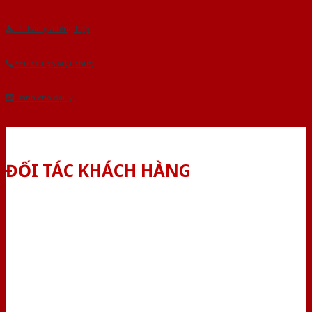
Tải báo giá tổng hợp
Yêu cầu gọi lại (3 phút)
Dành cho đại lý
ĐỐI TÁC KHÁCH HÀNG