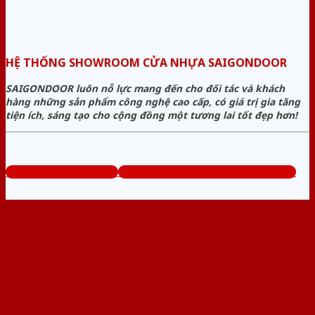
HỆ THỐNG SHOWROOM CỬA NHỰA SAIGONDOOR
SAIGONDOOR luôn nỗ lực mang đến cho đối tác và khách
hàng những sản phẩm công nghệ cao cấp, có giá trị gia tăng
tiện ích, sáng tạo cho cộng đồng một tương lai tốt đẹp hơn!
www.sieuthicuanhua.net
Tổng đài tư vấn miễn phí: 0824.400.400