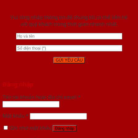
Vui lòng nhập thông tin để chúng tôi có thể liên hệ
với quý khách trong thời gian nhanh nhất.
Đăng nhập
Tên tài khoản hoặc địa chỉ email
*
Mật khẩu
*
Ghi nhớ mật khẩu
Đăng nhập