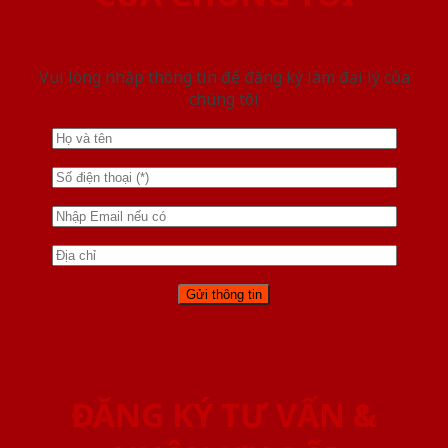
Vui lòng nhập thông tin để đăng ký làm đại lý của
chúng tôi
ĐĂNG KÝ TƯ VẤN &