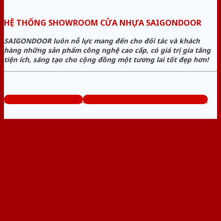
HỆ THỐNG SHOWROOM CỬA NHỰA SAIGONDOOR
SAIGONDOOR luôn nỗ lực mang đến cho đối tác và khách
hàng những sản phẩm công nghệ cao cấp, có giá trị gia tăng
tiện ích, sáng tạo cho cộng đồng một tương lai tốt đẹp hơn!
www.sieuthicuanhua.net
Tổng đài tư vấn miễn phí: 0824.400.400