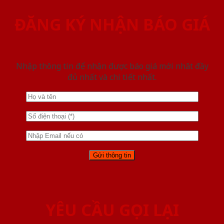
ĐĂNG KÝ NHẬN BÁO GIÁ
Nhập thông tin để nhận được báo giá mới nhât đầy
đủ nhất và chi tiết nhất.
YÊU CẦU GỌI LẠI