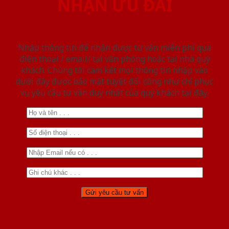
NHẬN ƯU ĐÃI
Nhập thông tin để nhận được tư vấn miễn phí qua
điện thoại / email/ tại văn phòng hoặc tại nhà quý
khách. Chúng tôi cam kết mọi thông tin nhập vào
dưới đây được bảo mật tuyệt đối cũng như chỉ phục
vụ yêu cầu tư vấn duy nhất của quý khách tại đây.