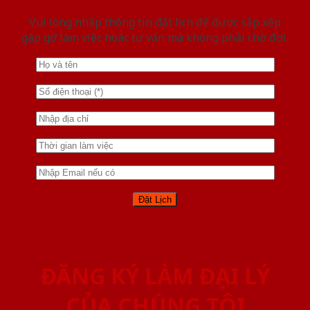
Vui lòng nhập thông tin đặt lịch để được sắp xếp
gặp gỡ làm việc hoăc tư vấn mà không phải chờ đợi.
ĐĂNG KÝ LÀM ĐẠI LÝ
CỦA CHÚNG TÔI