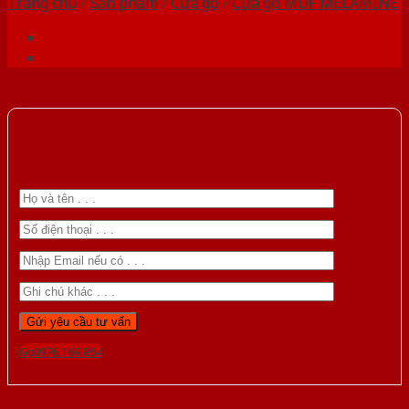
Trang chủ
/
Sản phẩm
/
Cửa gỗ
/
Cửa gỗ MDF MELAMINE
Gọi 0976.169.864