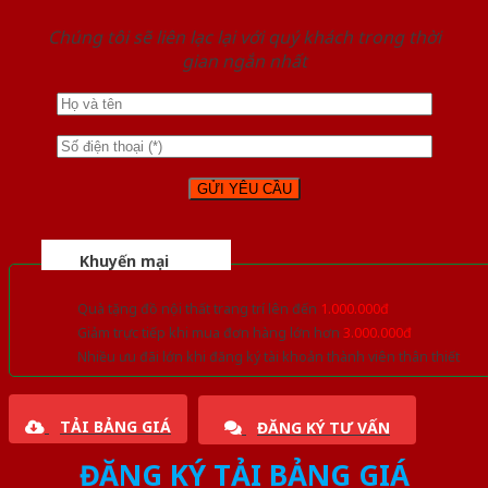
Chúng tôi sẽ liên lạc lại với quý khách trong thời
gian ngắn nhất
Khuyến mại
Quà tặng đồ nội thất trang trí lên đến
1.000.000đ
Giảm trực tiếp khi mua đơn hàng lớn hơn
3.000.000đ
Nhiều ưu đãi lớn khi đăng ký tài khoản thành viên thân thiết
TẢI BẢNG GIÁ
ĐĂNG KÝ TƯ VẤN
ĐĂNG KÝ TẢI BẢNG GIÁ