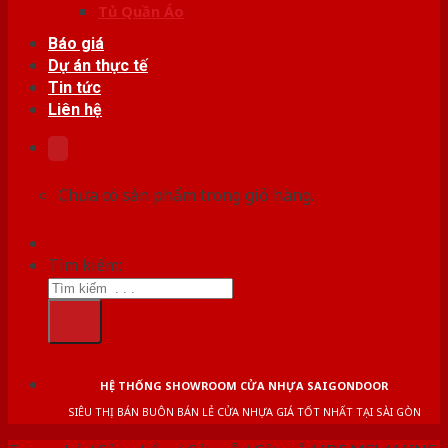
Tủ Quần Áo
Báo giá
Dự án thực tế
Tin tức
Liên hệ
Chưa có sản phẩm trong giỏ hàng.
Tìm kiếm:
HỆ THỐNG SHOWROOM CỬA NHỰA SAIGONDOOR
SIÊU THỊ BÁN BUÔN BÁN LẺ CỬA NHỰA GIÁ TỐT NHẤT TẠI SÀI GÒN