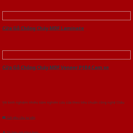
Cửa Gỗ Chống Cháy MDF Laminate
Cửa Gỗ Chống Cháy MDF Veneer P1R4 Cam xe
Với kinh nghiệm nhiêu năm nghiên cứu cửa theo tiêu chuẩn công nghệ Châu
Âu.Chúng tôi tự tin là nhà sản xuất & cung cấp hàng đầu tại Việt Nam!
Gửi yêu cầu tư vấn
Tải báo giá tổng hợp