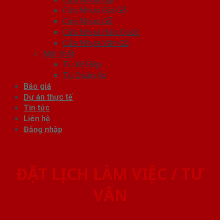
Cửa Nhựa Giả Gỗ
Cửa Nhựa Gỗ
Cửa Nhựa Hàn Quốc
Cửa Nhựa Vân Gỗ
Nội thất
Tủ Kệ Bếp
Tủ Quần Áo
Báo giá
Dự án thực tế
Tin tức
Liên hệ
Đăng nhập
ĐẶT LỊCH LÀM VIỆC / TƯ
VẤN