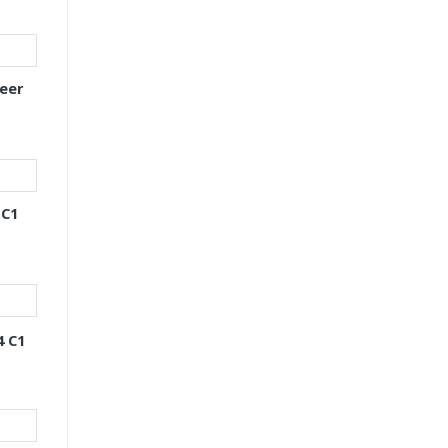
eer
 C1
4 C1