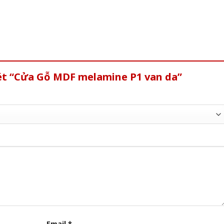
xét “Cửa Gỗ MDF melamine P1 van da”
Email
*