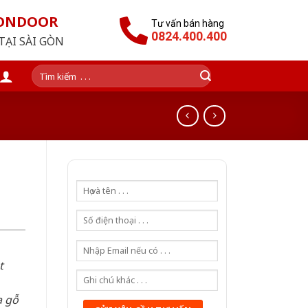
GONDOOR
Tư vấn bán hàng
0824.400.400
TẠI SÀI GÒN
Tìm
kiếm:
t
a gỗ