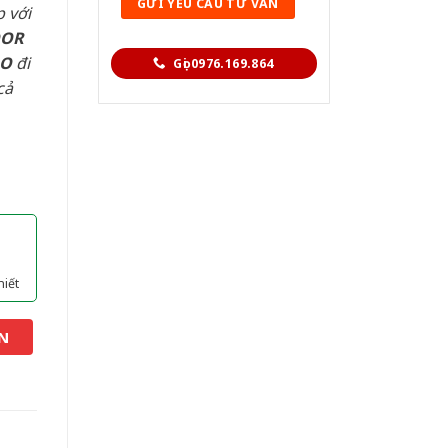
 với
OOR
AO
đi
Gọi 0976.169.864
cả
hiết
N