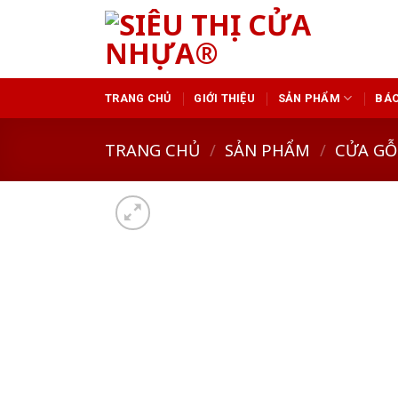
Skip
to
content
TRANG CHỦ
GIỚI THIỆU
SẢN PHẨM
BÁO
TRANG CHỦ
/
SẢN PHẨM
/
CỬA GỖ