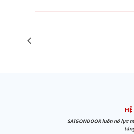
HỆ
SAIGONDOOR luôn nỗ lực man
tăng