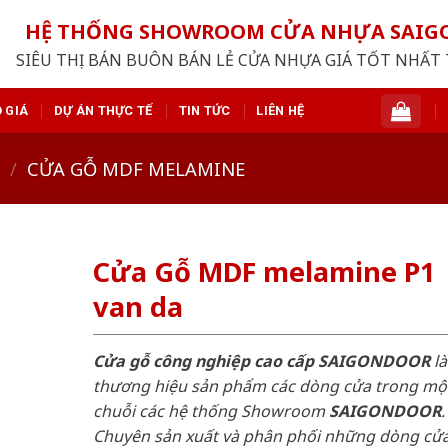
HỆ THỐNG SHOWROOM CỬA NHỰA SAI
SIÊU THỊ BÁN BUÔN BÁN LẺ CỬA NHỰA GIÁ TỐT NHẤT 
 GIÁ
DỰ ÁN THỰC TẾ
TIN TỨC
LIÊN HỆ
/
CỬA GỖ MDF MELAMINE
Cửa Gỗ MDF melamine P1
van da
Cửa gỗ công nghiệp cao cấp SAIGONDOOR
là
thương hiệu sản phẩm các dòng cửa trong mộ
chuỗi các hệ thống Showroom
SAIGONDOOR
.
Chuyên sản xuất và phân phối những dòng cử