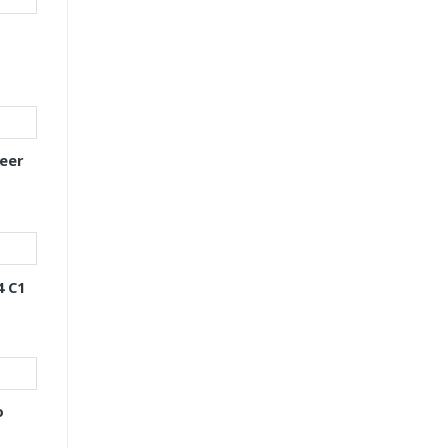
eer
4 C1
o