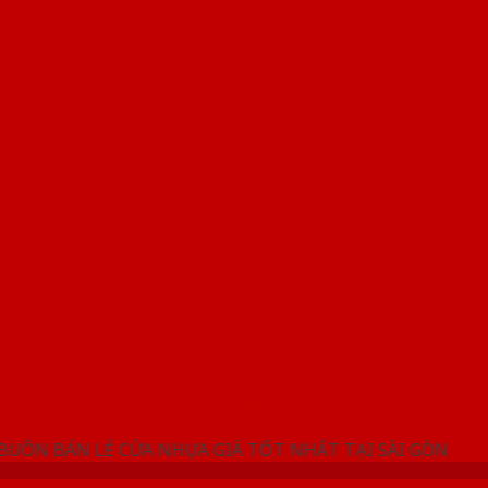
NG SHOWROOM CỬA NHỰA SAIGONDOOR
 BUÔN BÁN LẺ CỬA NHỰA GIÁ TỐT NHẤT TẠI SÀI GÒN