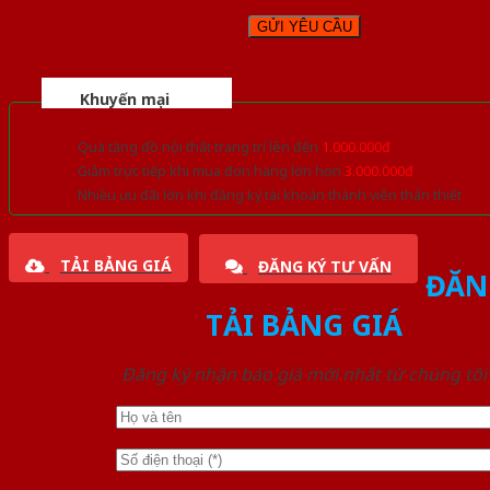
Khuyến mại
Quà tặng đồ nội thất trang trí lên đến
1.000.000đ
Giảm trực tiếp khi mua đơn hàng lớn hơn
3.000.000đ
Nhiều ưu đãi lớn khi đăng ký tài khoản thành viên thân thiết
TẢI BẢNG GIÁ
ĐĂNG KÝ TƯ VẤN
ĐĂN
TẢI BẢNG GIÁ
Đăng ký nhận báo giá mới nhất từ chúng tôi