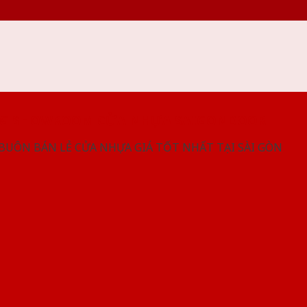
NG SHOWROOM CỬA NHỰA SAIGONDOOR
 BUÔN BÁN LẺ CỬA NHỰA GIÁ TỐT NHẤT TẠI SÀI GÒN