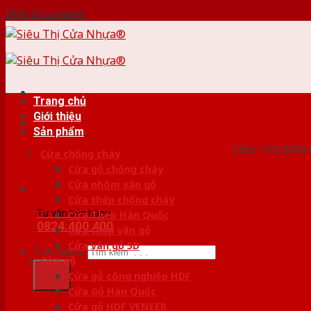
Skip to content
Trang chủ
Giới thiệu
HỆ THỐ
Sản phẩm
SIÊU THỊ BÁN
Cửa chống cháy
Cửa gỗ chống cháy
Cửa nhôm vân gỗ
Cửa thép chống cháy
Tư vấn bán hàng
Cửa Thép Hàn Quốc
0824.400.400
Cửa thép vân gỗ
Cửa vân gỗ 5D
Tìm kiếm:
Cửa gỗ
Cửa gỗ công nghiệp HDF
Cửa Gỗ Hàn Quốc
Cửa gỗ HDF VENEER