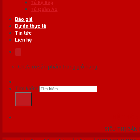
Tủ Kệ Bếp
Tủ Quần Áo
Báo giá
Dự án thực tế
Tin tức
Liên hệ
Chưa có sản phẩm trong giỏ hàng.
Tìm kiếm:
HỆ THỐ
SIÊU THỊ BÁN