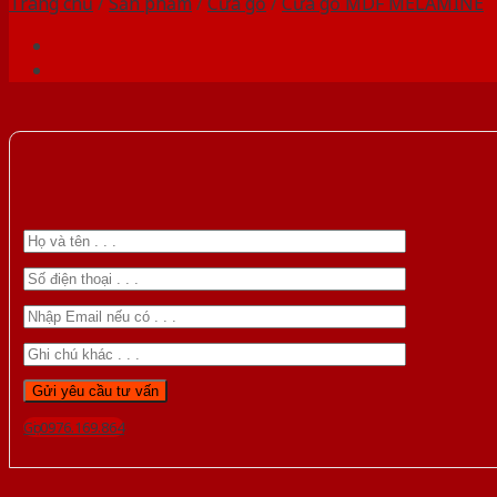
Trang chủ
/
Sản phẩm
/
Cửa gỗ
/
Cửa gỗ MDF MELAMINE
Gọi 0976.169.864