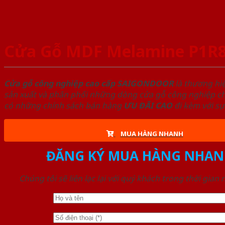
Cửa Gỗ MDF Melamine P1R
Cửa gỗ công nghiệp cao cấp SAIGONDOOR
là thương hi
sản xuất và phân phối những dòng cửa gỗ công nghiệp chấ
có những chính sách bán hàng
ƯU ĐÃI
CAO
đi kèm với sự
MUA HÀNG NHANH
ĐĂNG KÝ MUA HÀNG NHAN
Chúng tôi sẽ liên lạc lại với quý khách trong thời gian