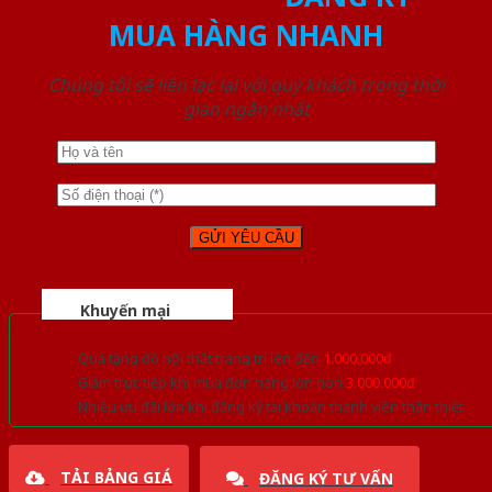
MUA HÀNG NHANH
Chúng tôi sẽ liên lạc lại với quý khách trong thời
gian ngắn nhất
Khuyến mại
Quà tặng đồ nội thất trang trí lên đến
1.000.000đ
Giảm trực tiếp khi mua đơn hàng lớn hơn
3.000.000đ
Nhiều ưu đãi lớn khi đăng ký tài khoản thành viên thân thiết
TẢI BẢNG GIÁ
ĐĂNG KÝ TƯ VẤN