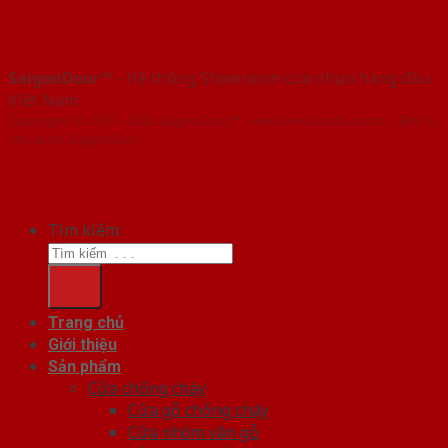
SaigonDoor™
- Hệ thống Showroom cửa nhựa hàng đầu
Việt Nam
Copyright ⓒ 2016 – 2026 SaigonDoor™ - www.bancuanhua.com | Đơn vị
chủ quản SaigonDoor
Tìm kiếm:
Trang chủ
Giới thiệu
Sản phẩm
Cửa chống cháy
Cửa gỗ chống cháy
Cửa nhôm vân gỗ