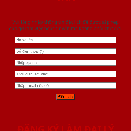
Vui lòng nhập thông tin đặt lịch để được sắp xếp
gặp gỡ làm việc hoăc tư vấn mà không phải chờ đợi.
ĐĂNG KÝ LÀM ĐẠI LÝ