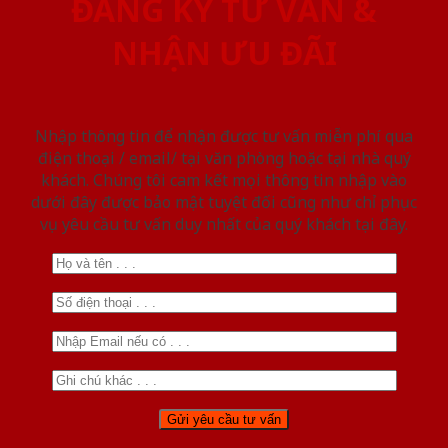
ĐĂNG KÝ TƯ VẤN &
NHẬN ƯU ĐÃI
Nhập thông tin để nhận được tư vấn miễn phí qua
điện thoại / email/ tại văn phòng hoặc tại nhà quý
khách. Chúng tôi cam kết mọi thông tin nhập vào
dưới đây được bảo mật tuyệt đối cũng như chỉ phục
vụ yêu cầu tư vấn duy nhất của quý khách tại đây.