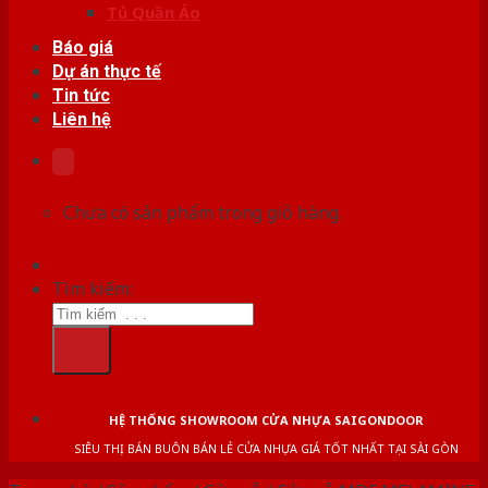
Tủ Quần Áo
Báo giá
Dự án thực tế
Tin tức
Liên hệ
Chưa có sản phẩm trong giỏ hàng.
Tìm kiếm:
HỆ THỐNG SHOWROOM CỬA NHỰA SAIGONDOOR
SIÊU THỊ BÁN BUÔN BÁN LẺ CỬA NHỰA GIÁ TỐT NHẤT TẠI SÀI GÒN