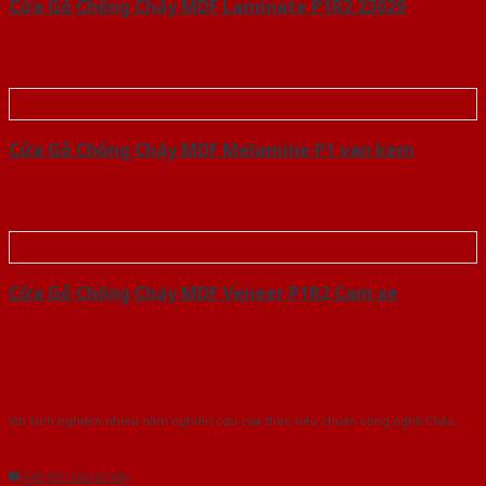
Cửa Gỗ Chống Cháy MDF Laminate P1R2 23029
Cửa Gỗ Chống Cháy MDF Melamine P1 van kem
Cửa Gỗ Chống Cháy MDF Veneer P1R2 Cam xe
Với kinh nghiệm nhiêu năm nghiên cứu cửa theo tiêu chuẩn công nghệ Châu
Âu.Chúng tôi tự tin là nhà sản xuất & cung cấp hàng đầu tại Việt Nam!
Gửi yêu cầu tư vấn