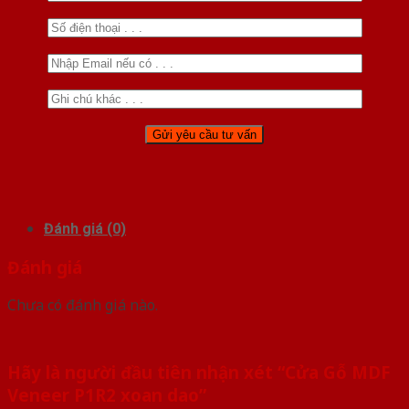
Đánh giá (0)
Đánh giá
Chưa có đánh giá nào.
Hãy là người đầu tiên nhận xét “Cửa Gỗ MDF
Veneer P1R2 xoan dao”