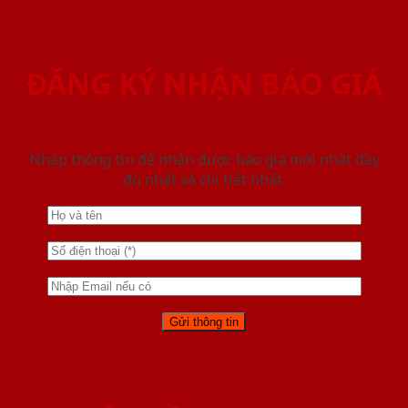
ĐĂNG KÝ NHẬN BÁO GIÁ
Nhập thông tin để nhận được báo giá mới nhât đầy
đủ nhất và chi tiết nhất.