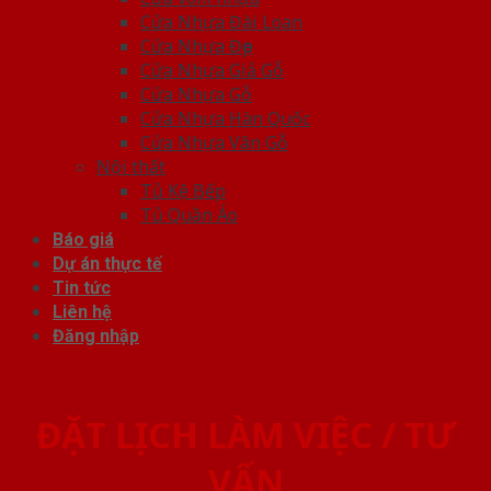
Cửa Nhựa Đài Loan
Cửa Nhựa Đẹp
Cửa Nhựa Giả Gỗ
Cửa Nhựa Gỗ
Cửa Nhựa Hàn Quốc
Cửa Nhựa Vân Gỗ
Nội thất
Tủ Kệ Bếp
Tủ Quần Áo
Báo giá
Dự án thực tế
Tin tức
Liên hệ
Đăng nhập
ĐẶT LỊCH LÀM VIỆC / TƯ
VẤN