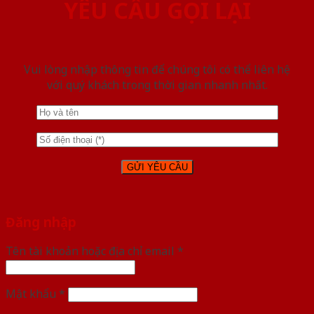
YÊU CẦU GỌI LẠI
Vui lòng nhập thông tin để chúng tôi có thể liên hệ
với quý khách trong thời gian nhanh nhất.
Đăng nhập
Tên tài khoản hoặc địa chỉ email
*
Mật khẩu
*