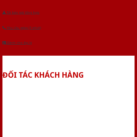
Tải báo giá tổng hợp
Yêu cầu gọi lại (3 phút)
Dành cho đại lý
ĐỐI TÁC KHÁCH HÀNG