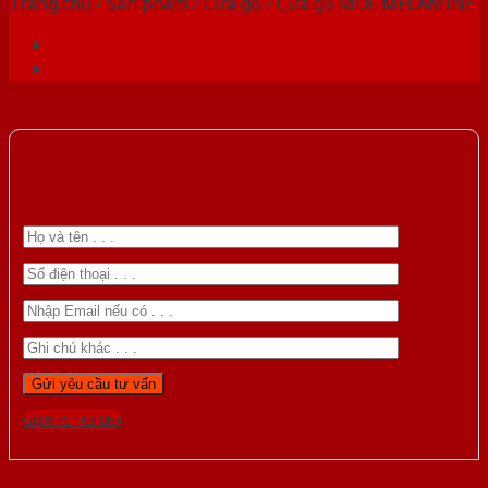
Trang chủ
/
Sản phẩm
/
Cửa gỗ
/
Cửa gỗ MDF MELAMINE
Gọi 0976.169.864