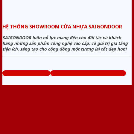
HỆ THỐNG SHOWROOM CỬA NHỰA SAIGONDOOR
SAIGONDOOR luôn nỗ lực mang đến cho đối tác và khách
hàng những sản phẩm công nghệ cao cấp, có giá trị gia tăng
tiện ích, sáng tạo cho cộng đồng một tương lai tốt đẹp hơn!
www.sieuthicuanhua.net
Tổng đài tư vấn miễn phí: 0824.400.400