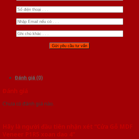
Đánh giá (0)
Đánh giá
Chưa có đánh giá nào.
Hãy là người đầu tiên nhận xét “Cửa Gỗ MDF
Veneer P1R5 xoan dao 4”