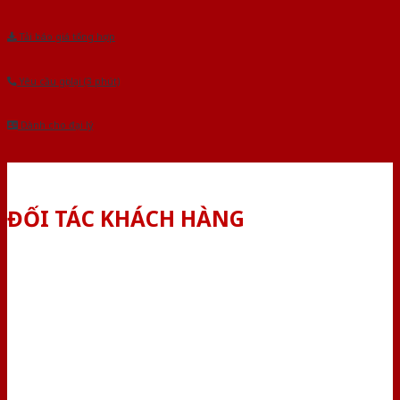
Tải báo giá tổng hợp
Yêu cầu gọi lại (3 phút)
Dành cho đại lý
ĐỐI TÁC KHÁCH HÀNG