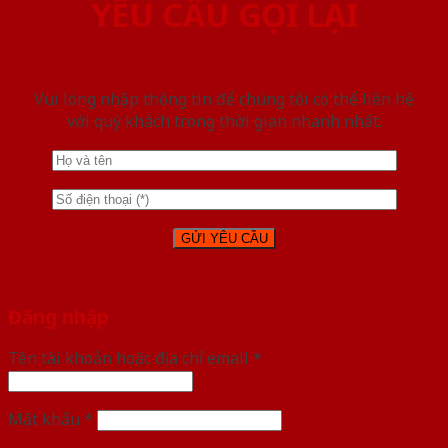
YÊU CẦU GỌI LẠI
Vui lòng nhập thông tin để chúng tôi có thể liên hệ
với quý khách trong thời gian nhanh nhất.
Đăng nhập
Tên tài khoản hoặc địa chỉ email
*
Mật khẩu
*