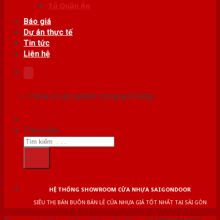
Tủ Quần Áo
Báo giá
Dự án thực tế
Tin tức
Liên hệ
Chưa có sản phẩm trong giỏ hàng.
Tìm kiếm:
HỆ THỐNG SHOWROOM CỬA NHỰA SAIGONDOOR
SIÊU THỊ BÁN BUÔN BÁN LẺ CỬA NHỰA GIÁ TỐT NHẤT TẠI SÀI GÒN