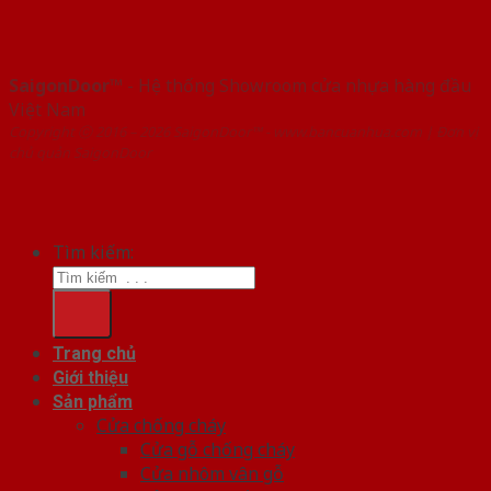
SaigonDoor™
- Hệ thống Showroom cửa nhựa hàng đầu
Việt Nam
Copyright ⓒ 2016 – 2026 SaigonDoor™ - www.bancuanhua.com | Đơn vị
chủ quản SaigonDoor
Tìm kiếm:
Trang chủ
Giới thiệu
Sản phẩm
Cửa chống cháy
Cửa gỗ chống cháy
Cửa nhôm vân gỗ