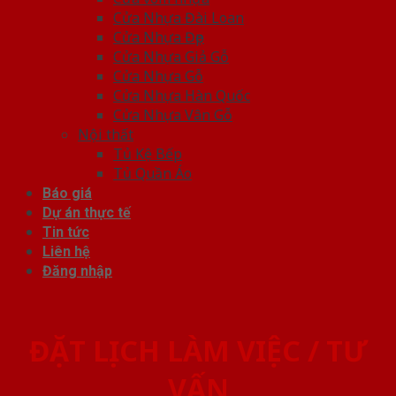
Cửa Nhựa Đài Loan
Cửa Nhựa Đẹp
Cửa Nhựa Giả Gỗ
Cửa Nhựa Gỗ
Cửa Nhựa Hàn Quốc
Cửa Nhựa Vân Gỗ
Nội thất
Tủ Kệ Bếp
Tủ Quần Áo
Báo giá
Dự án thực tế
Tin tức
Liên hệ
Đăng nhập
ĐẶT LỊCH LÀM VIỆC / TƯ
VẤN