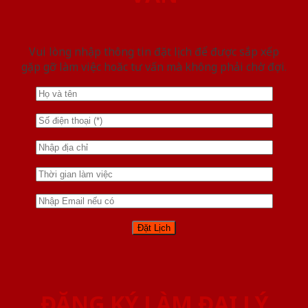
Vui lòng nhập thông tin đặt lịch để được sắp xếp
gặp gỡ làm việc hoăc tư vấn mà không phải chờ đợi.
ĐĂNG KÝ LÀM ĐẠI LÝ