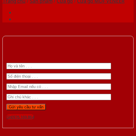
Trang chủ
/
Sản phẩm
/
Cửa gỗ
/
Cửa gỗ MDF VENEER
Gọi 0976.169.864