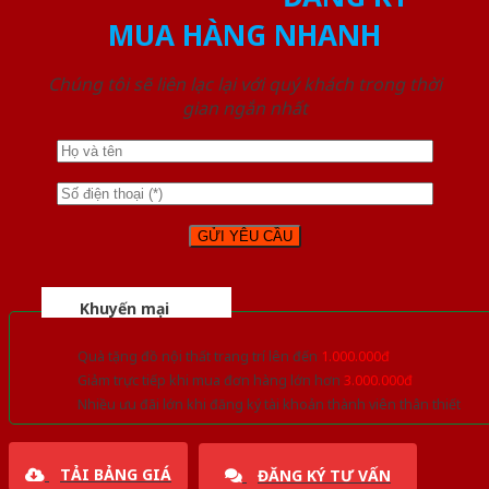
MUA HÀNG NHANH
Chúng tôi sẽ liên lạc lại với quý khách trong thời
gian ngắn nhất
Khuyến mại
Quà tặng đồ nội thất trang trí lên đến
1.000.000đ
Giảm trực tiếp khi mua đơn hàng lớn hơn
3.000.000đ
Nhiều ưu đãi lớn khi đăng ký tài khoản thành viên thân thiết
TẢI BẢNG GIÁ
ĐĂNG KÝ TƯ VẤN