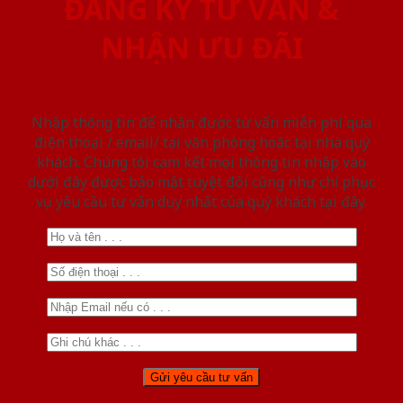
ĐĂNG KÝ TƯ VẤN &
NHẬN ƯU ĐÃI
Nhập thông tin để nhận được tư vấn miễn phí qua
điện thoại / email/ tại văn phòng hoặc tại nhà quý
khách. Chúng tôi cam kết mọi thông tin nhập vào
dưới đây được bảo mật tuyệt đối cũng như chỉ phục
vụ yêu cầu tư vấn duy nhất của quý khách tại đây.