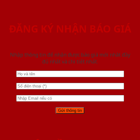
ĐĂNG KÝ NHẬN BÁO GIÁ
Nhập thông tin để nhận được báo giá mới nhât đầy
đủ nhất và chi tiết nhất.