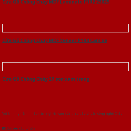
Cửa Gỗ Chống Cháy MDF Laminate P1R2 23029
Cửa Gỗ Chống Cháy MDF Veneer P1R4 Cam xe
Cửa Gỗ Chống Cháy 2P son xam trang
Với kinh nghiệm nhiêu năm nghiên cứu cửa theo tiêu chuẩn công nghệ Châu
Âu.Chúng tôi tự tin là nhà sản xuất & cung cấp hàng đầu tại Việt Nam!
Gửi yêu cầu tư vấn