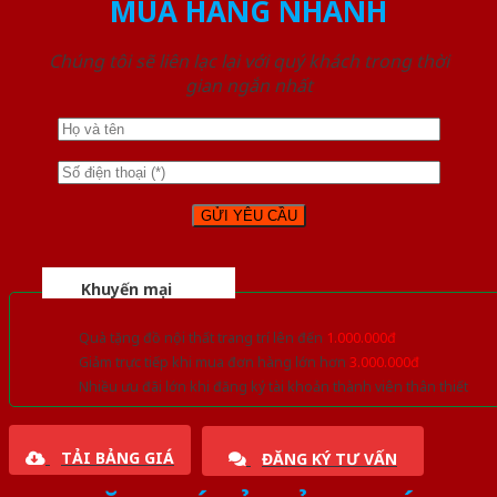
MUA HÀNG NHANH
Chúng tôi sẽ liên lạc lại với quý khách trong thời
gian ngắn nhất
Khuyến mại
Quà tặng đồ nội thất trang trí lên đến
1.000.000đ
Giảm trực tiếp khi mua đơn hàng lớn hơn
3.000.000đ
Nhiều ưu đãi lớn khi đăng ký tài khoản thành viên thân thiết
TẢI BẢNG GIÁ
ĐĂNG KÝ TƯ VẤN