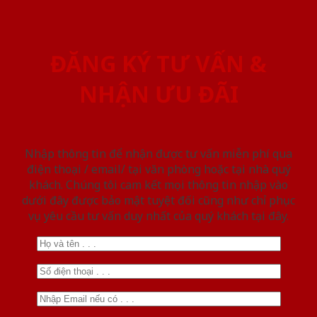
ĐĂNG KÝ TƯ VẤN &
NHẬN ƯU ĐÃI
Nhập thông tin để nhận được tư vấn miễn phí qua
điện thoại / email/ tại văn phòng hoặc tại nhà quý
khách. Chúng tôi cam kết mọi thông tin nhập vào
dưới đây được bảo mật tuyệt đối cũng như chỉ phục
vụ yêu cầu tư vấn duy nhất của quý khách tại đây.