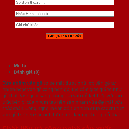
Mô tả
Đánh giá (0)
Cửa nhôm vân gỗ
có bề mặt được phủ lớp vân gỗ tự
nhiên hoặc vân gỗ công nghiệp, tạo cảm giác giống như
gỗ thật. Vẻ ngoài sang trọng của vân gỗ kết hợp với cấu
trúc bền bỉ của nhôm tạo nên sản phẩm vừa đẹp mắt vừa
chắc chắn. Công nghệ in vân gỗ tiên tiến giúp các chi tiết
vân gỗ trở nên sắc nét, tự nhiên, không khác gì gỗ thật.
Chất liệu và công nghệ sản xuất