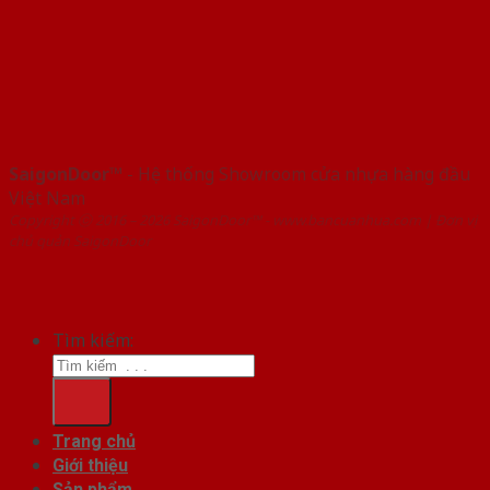
SaigonDoor™
- Hệ thống Showroom cửa nhựa hàng đầu
Việt Nam
Copyright ⓒ 2016 – 2026 SaigonDoor™ - www.bancuanhua.com | Đơn vị
chủ quản SaigonDoor
Tìm kiếm:
Trang chủ
Giới thiệu
Sản phẩm