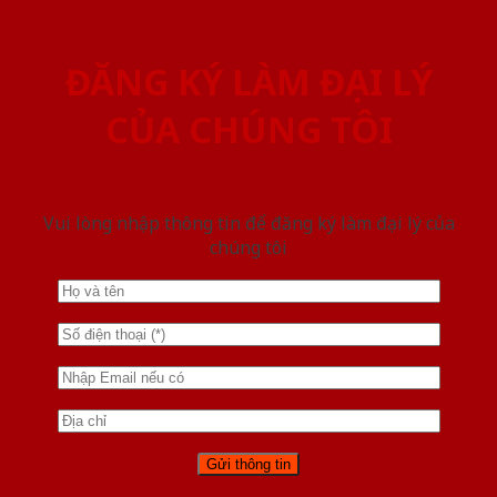
ĐĂNG KÝ LÀM ĐẠI LÝ
CỦA CHÚNG TÔI
Vui lòng nhập thông tin để đăng ký làm đại lý của
chúng tôi