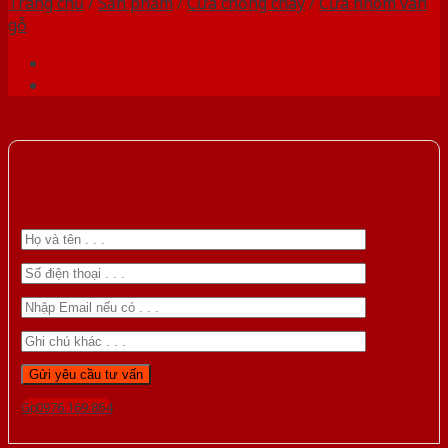
Trang chủ
/
Sản phẩm
/
Cửa chống cháy
/
Cửa nhôm vân
gỗ
Gọi 0976.169.864