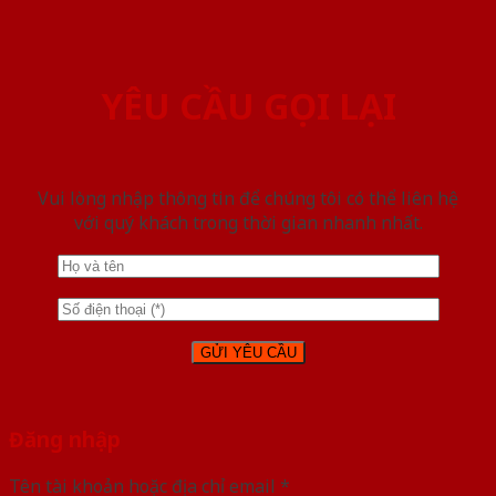
YÊU CẦU GỌI LẠI
Vui lòng nhập thông tin để chúng tôi có thể liên hệ
với quý khách trong thời gian nhanh nhất.
Đăng nhập
Tên tài khoản hoặc địa chỉ email
*