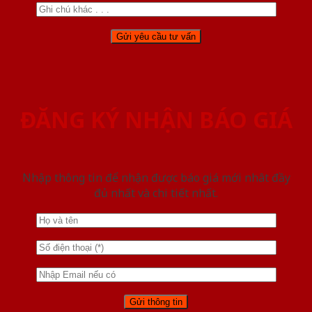
ĐĂNG KÝ NHẬN BÁO GIÁ
Nhập thông tin để nhận được báo giá mới nhât đầy
đủ nhất và chi tiết nhất.