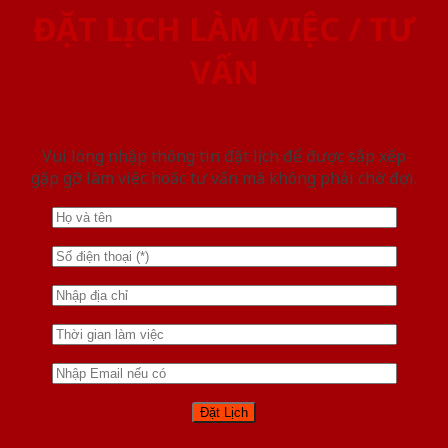
ĐẶT LỊCH LÀM VIỆC / TƯ
VẤN
Vui lòng nhập thông tin đặt lịch để được sắp xếp
gặp gỡ làm việc hoăc tư vấn mà không phải chờ đợi.