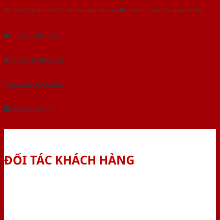
Với kinh nghiệm nhiêu năm nghiên cứu cửa theo tiêu chuẩn công nghệ Châu
Âu.Chúng tôi tự tin là nhà sản xuất & cung cấp hàng đầu tại Việt Nam!
Gửi yêu cầu tư vấn
Tải báo giá tổng hợp
Yêu cầu gọi lại (3 phút)
Dành cho đại lý
ĐỐI TÁC KHÁCH HÀNG