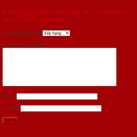
Hãy là người đầu tiên nhận xét “Cửa Nhôm
Vân Gỗ SGD-CNVG-48”
Đánh giá của bạn
Nhận xét của bạn
*
Tên
*
Email
*