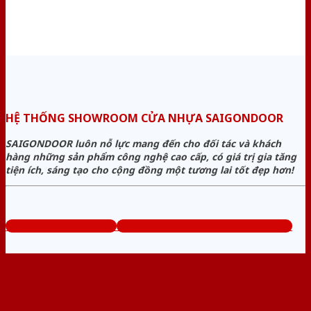
HỆ THỐNG SHOWROOM CỬA NHỰA SAIGONDOOR
SAIGONDOOR luôn nỗ lực mang đến cho đối tác và khách
hàng những sản phẩm công nghệ cao cấp, có giá trị gia tăng
tiện ích, sáng tạo cho cộng đồng một tương lai tốt đẹp hơn!
www.sieuthicuanhua.net
Tổng đài tư vấn miễn phí: 0824.400.400