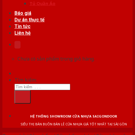
Tủ Quần Áo
Báo giá
Dự án thực tế
Tin tức
Liên hệ
Chưa có sản phẩm trong giỏ hàng.
Tìm kiếm:
HỆ THỐNG SHOWROOM CỬA NHỰA SAIGONDOOR
SIÊU THỊ BÁN BUÔN BÁN LẺ CỬA NHỰA GIÁ TỐT NHẤT TẠI SÀI GÒN