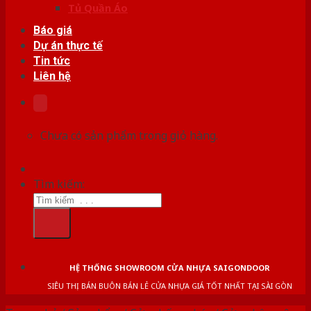
Tủ Quần Áo
Báo giá
Dự án thực tế
Tin tức
Liên hệ
Chưa có sản phẩm trong giỏ hàng.
Tìm kiếm:
HỆ THỐNG SHOWROOM CỬA NHỰA SAIGONDOOR
SIÊU THỊ BÁN BUÔN BÁN LẺ CỬA NHỰA GIÁ TỐT NHẤT TẠI SÀI GÒN