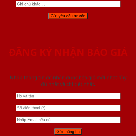
ĐĂNG KÝ NHẬN BÁO GIÁ
Nhập thông tin để nhận được báo giá mới nhât đầy
đủ nhất và chi tiết nhất.