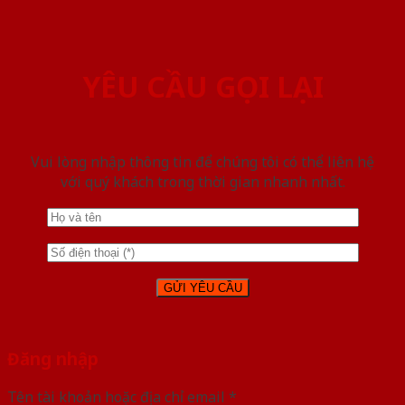
YÊU CẦU GỌI LẠI
Vui lòng nhập thông tin để chúng tôi có thể liên hệ
với quý khách trong thời gian nhanh nhất.
Đăng nhập
Tên tài khoản hoặc địa chỉ email
*