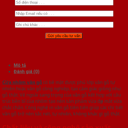
Mô tả
Đánh giá (0)
Cửa nhôm vân gỗ
có bề mặt được phủ lớp vân gỗ tự
nhiên hoặc vân gỗ công nghiệp, tạo cảm giác giống như
gỗ thật. Vẻ ngoài sang trọng của vân gỗ kết hợp với cấu
trúc bền bỉ của nhôm tạo nên sản phẩm vừa đẹp mắt vừa
chắc chắn. Công nghệ in vân gỗ tiên tiến giúp các chi tiết
vân gỗ trở nên sắc nét, tự nhiên, không khác gì gỗ thật.
Chất liệu và công nghệ sản xuất