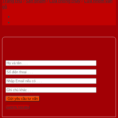
Trang chủ
/
Sản phẩm
/
Cửa chống cháy
/
Cửa nhôm vân
gỗ
Gọi 0976.169.864