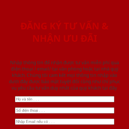
ĐĂNG KÝ TƯ VẤN &
NHẬN ƯU ĐÃI
Nhập thông tin để nhận được tư vấn miễn phí qua
điện thoại / email/ tại văn phòng hoặc tại nhà quý
khách. Chúng tôi cam kết mọi thông tin nhập vào
dưới đây được bảo mật tuyệt đối cũng như chỉ phục
vụ yêu cầu tư vấn duy nhất của quý khách tại đây.