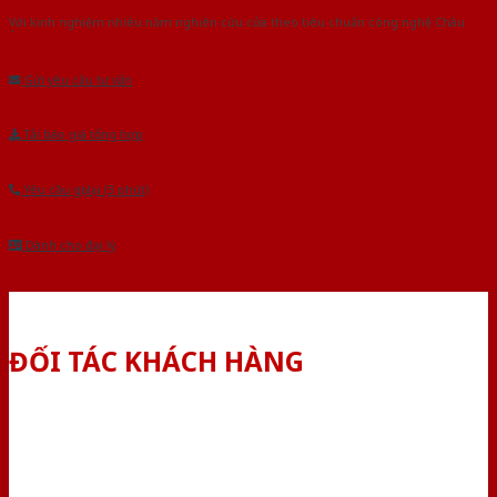
Với kinh nghiệm nhiêu năm nghiên cứu cửa theo tiêu chuẩn công nghệ Châu
Âu.Chúng tôi tự tin là nhà sản xuất & cung cấp hàng đầu tại Việt Nam!
Gửi yêu cầu tư vấn
Tải báo giá tổng hợp
Yêu cầu gọi lại (3 phút)
Dành cho đại lý
ĐỐI TÁC KHÁCH HÀNG