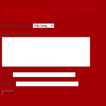
Hãy là người đầu tiên nhận xét “Cửa Nhôm
Vân Gỗ SGD-CNVG-49”
Đánh giá của bạn
Nhận xét của bạn
*
Tên
*
Email
*