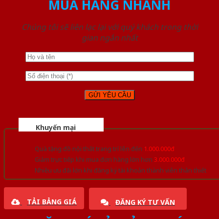
MUA HÀNG NHANH
Chúng tôi sẽ liên lạc lại với quý khách trong thời
gian ngắn nhất
Khuyến mại
Quà tặng đồ nội thất trang trí lên đến
1.000.000đ
Giảm trực tiếp khi mua đơn hàng lớn hơn
3.000.000đ
Nhiều ưu đãi lớn khi đăng ký tài khoản thành viên thân thiết
TẢI BẢNG GIÁ
ĐĂNG KÝ TƯ VẤN