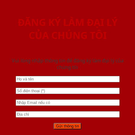
ĐĂNG KÝ LÀM ĐẠI LÝ
CỦA CHÚNG TÔI
Vui lòng nhập thông tin để đăng ký làm đại lý của
chúng tôi