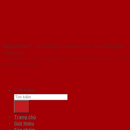
SaigonDoor™
- Hệ thống Showroom cửa nhựa hàng đầu
Việt Nam
Copyright ⓒ 2016 – 2026 SaigonDoor™ - www.bancuanhua.com | Đơn vị
chủ quản SaigonDoor
Tìm kiếm:
Trang chủ
Giới thiệu
Sản phẩm