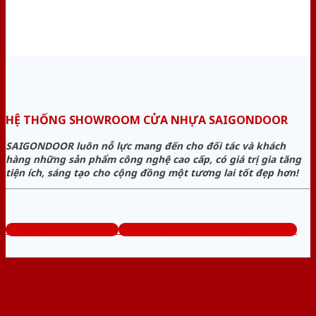
HỆ THỐNG SHOWROOM CỬA NHỰA SAIGONDOOR
SAIGONDOOR luôn nỗ lực mang đến cho đối tác và khách
hàng những sản phẩm công nghệ cao cấp, có giá trị gia tăng
tiện ích, sáng tạo cho cộng đồng một tương lai tốt đẹp hơn!
www.sieuthicuanhua.net
Tổng đài tư vấn miễn phí: 0824.400.400