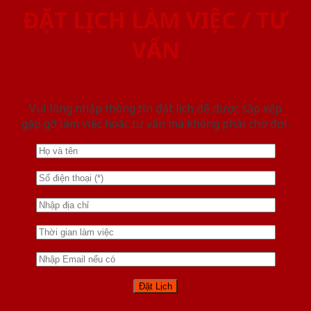
ĐẶT LỊCH LÀM VIỆC / TƯ
VẤN
Vui lòng nhập thông tin đặt lịch để được sắp xếp
gặp gỡ làm việc hoăc tư vấn mà không phải chờ đợi.