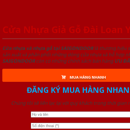
Cửa Nhựa Giả Gỗ Đài Loan 
Cửa nhựa và nhựa gỗ tại SAIGONDOOR
là thương hiệu 
sản xuất và phân phối những dòng cửa nhựa và hỗ hợp nhự
SAIGONDOOR
còn có những chính sách bán hàng
ƯU ĐÃ
MUA HÀNG NHANH
ĐĂNG KÝ MUA HÀNG NHAN
Chúng tôi sẽ liên lạc lại với quý khách trong thời gian