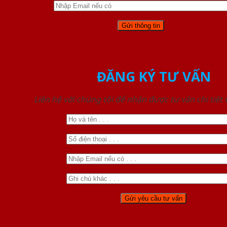
ĐĂNG KÝ TƯ VẤN
Liên hệ với chúng tôi để nhận được tư vấn chi tiết