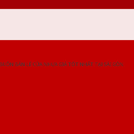
NG SHOWROOM CỬA NHỰA SAIGONDOOR
 BUÔN BÁN LẺ CỬA NHỰA GIÁ TỐT NHẤT TẠI SÀI GÒN