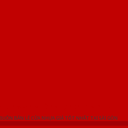
NG SHOWROOM CỬA NHỰA SAIGONDOOR
 BUÔN BÁN LẺ CỬA NHỰA GIÁ TỐT NHẤT TẠI SÀI GÒN