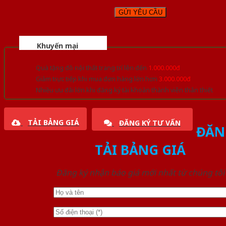
Khuyến mại
Quà tặng đồ nội thất trang trí lên đến
1.000.000đ
Giảm trực tiếp khi mua đơn hàng lớn hơn
3.000.000đ
Nhiều ưu đãi lớn khi đăng ký tài khoản thành viên thân thiết
TẢI BẢNG GIÁ
ĐĂNG KÝ TƯ VẤN
ĐĂN
TẢI BẢNG GIÁ
Đăng ký nhận báo giá mới nhất từ chúng tôi