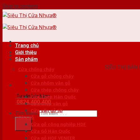
Skip to content
Trang chủ
Giới thiệu
HỆ THỐ
Sản phẩm
SIÊU THỊ BÁN
Cửa chống cháy
Cửa gỗ chống cháy
Cửa nhôm vân gỗ
Cửa thép chống cháy
Tư vấn bán hàng
Cửa Thép Hàn Quốc
0824.400.400
Cửa thép vân gỗ
Cửa vân gỗ 5D
Tìm kiếm:
Cửa gỗ
Cửa gỗ công nghiệp HDF
Cửa Gỗ Hàn Quốc
Cửa gỗ HDF VENEER