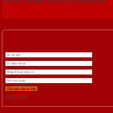
Trang chủ
/
Sản phẩm
/
Cửa nhựa
/
Cửa nhựa Đài Loan
Gọi 0976.169.864