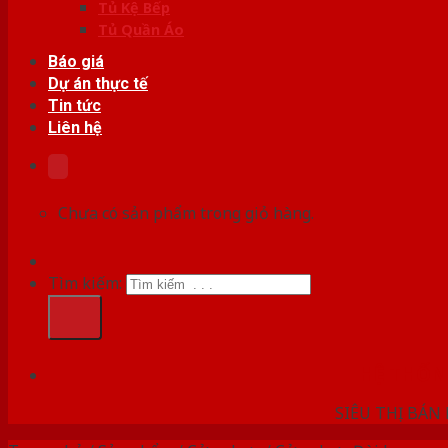
Tủ Kệ Bếp
Tủ Quần Áo
Báo giá
Dự án thực tế
Tin tức
Liên hệ
Chưa có sản phẩm trong giỏ hàng.
Tìm kiếm:
HỆ THỐ
SIÊU THỊ BÁN