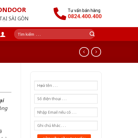
GONDOOR
Tư vấn bán hàng
0824.400.400
TẠI SÀI GÒN
Tìm
kiếm:
ại
òng
à