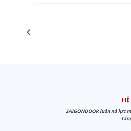
HỆ
SAIGONDOOR luôn nỗ lực man
tăng