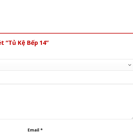
t “Tủ Kệ Bếp 14”
Email
*