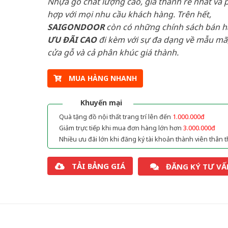
Nhựa gỗ chất lượng cao, giá thành rẻ nhất và 
hợp với mọi nhu cầu khách hàng. Trên hết,
SAIGONDOOR
còn có những chính sách bán 
ƯU ĐÃI
CAO
đi kèm với sự đa dạng về mẫu mã,
cửa gỗ và cả phân khúc giá thành.
MUA HÀNG NHANH
Khuyến mại
Quà tặng đồ nội thất trang trí lên đến
1.000.000đ
Giảm trực tiếp khi mua đơn hàng lớn hơn
3.000.000đ
Nhiều ưu đãi lớn khi đăng ký tài khoản thành viên thân t
TẢI BẢNG GIÁ
ĐĂNG KÝ TƯ VẤ