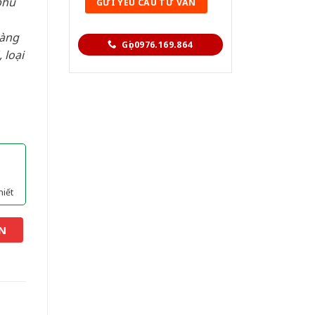
phù
hàng
Gọi 0976.169.864
 loại
hiết
N