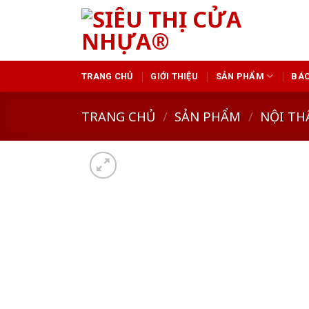
Skip
to
content
TRANG CHỦ
GIỚI THIỆU
SẢN PHẨM
BÁO
TRANG CHỦ
/
SẢN PHẨM
/
NỘI TH