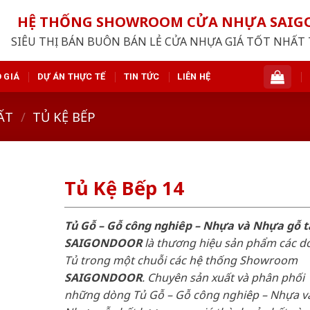
HỆ THỐNG SHOWROOM CỬA NHỰA SAI
SIÊU THỊ BÁN BUÔN BÁN LẺ CỬA NHỰA GIÁ TỐT NHẤT 
 GIÁ
DỰ ÁN THỰC TẾ
TIN TỨC
LIÊN HỆ
ẤT
/
TỦ KỆ BẾP
Tủ Kệ Bếp 14
Tủ Gỗ – Gỗ công nghiêp – Nhựa và Nhựa gỗ t
SAIGONDOOR
là thương hiệu sản phẩm các d
Tủ trong một chuỗi các hệ thống Showroom
SAIGONDOOR
. Chuyên sản xuất và phân phối
những dòng Tủ Gỗ – Gỗ công nghiêp – Nhựa v