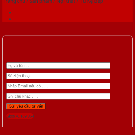
Trang chủ
/
Sản phẩm
/
Nội thất
/
Tủ Kệ Bếp
Gọi 0976.169.864