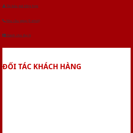
Tải báo giá tổng hợp
Yêu cầu gọi lại (3 phút)
Dành cho đại lý
ĐỐI TÁC KHÁCH HÀNG