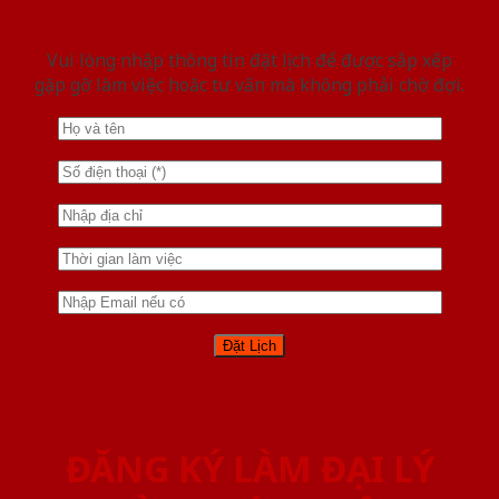
Vui lòng nhập thông tin đặt lịch để được sắp xếp
gặp gỡ làm việc hoăc tư vấn mà không phải chờ đợi.
ĐĂNG KÝ LÀM ĐẠI LÝ