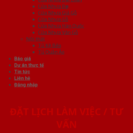
Cửa Nhựa Đẹp
Cửa Nhựa Giả Gỗ
Cửa Nhựa Gỗ
Cửa Nhựa Hàn Quốc
Cửa Nhựa Vân Gỗ
Nội thất
Tủ Kệ Bếp
Tủ Quần Áo
Báo giá
Dự án thực tế
Tin tức
Liên hệ
Đăng nhập
ĐẶT LỊCH LÀM VIỆC / TƯ
VẤN