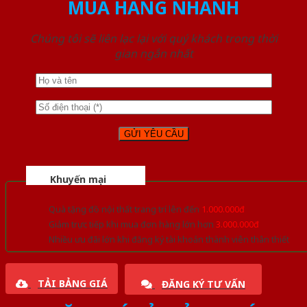
MUA HÀNG NHANH
Chúng tôi sẽ liên lạc lại với quý khách trong thời
gian ngắn nhất
Khuyến mại
Quà tặng đồ nội thất trang trí lên đến
1.000.000đ
Giảm trực tiếp khi mua đơn hàng lớn hơn
3.000.000đ
Nhiều ưu đãi lớn khi đăng ký tài khoản thành viên thân thiết
TẢI BẢNG GIÁ
ĐĂNG KÝ TƯ VẤN