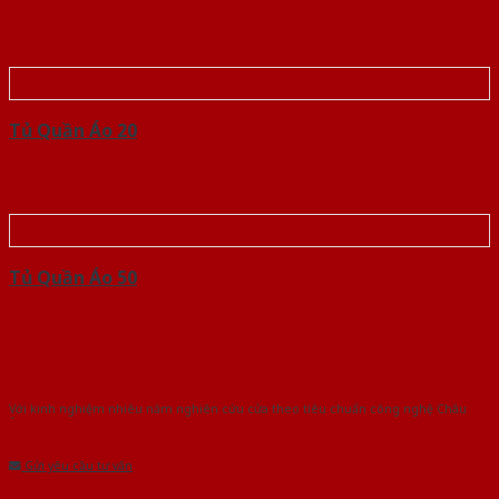
Tủ Quần Áo 20
Tủ Quần Áo 50
Với kinh nghiệm nhiêu năm nghiên cứu cửa theo tiêu chuẩn công nghệ Châu
Âu.Chúng tôi tự tin là nhà sản xuất & cung cấp hàng đầu tại Việt Nam!
Gửi yêu cầu tư vấn