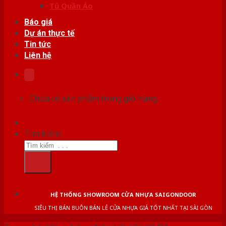
Tủ Quần Áo
Báo giá
Dự án thực tế
Tin tức
Liên hệ
Chưa có sản phẩm trong giỏ hàng.
Tìm kiếm:
HỆ THỐNG SHOWROOM CỬA NHỰA SAIGONDOOR
SIÊU THỊ BÁN BUÔN BÁN LẺ CỬA NHỰA GIÁ TỐT NHẤT TẠI SÀI GÒN