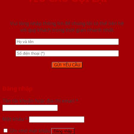
Vui lòng nhập thông tin để chúng tôi có thể liên hệ
với quý khách trong thời gian nhanh nhất.
Đăng nhập
Tên tài khoản hoặc địa chỉ email
*
Mật khẩu
*
Ghi nhớ mật khẩu
Đăng nhập