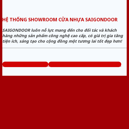
HỆ THỐNG SHOWROOM CỬA NHỰA SAIGONDOOR
SAIGONDOOR luôn nỗ lực mang đến cho đối tác và khách
hàng những sản phẩm công nghệ cao cấp, có giá trị gia tăng
tiện ích, sáng tạo cho cộng đồng một tương lai tốt đẹp hơn!
www.sieuthicuanhua.net
Tổng đài tư vấn miễn phí: 0824.400.400