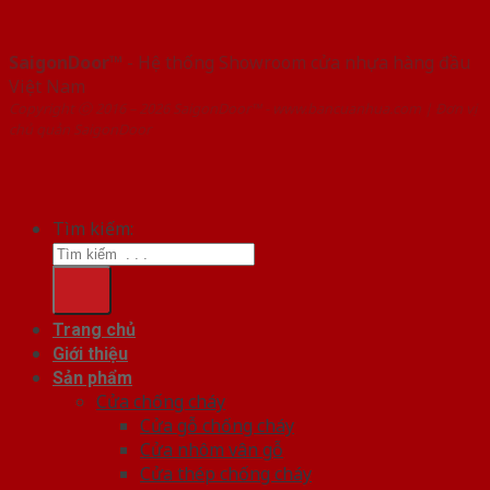
SaigonDoor™
- Hệ thống Showroom cửa nhựa hàng đầu
Việt Nam
Copyright ⓒ 2016 – 2026 SaigonDoor™ - www.bancuanhua.com | Đơn vị
chủ quản SaigonDoor
Tìm kiếm:
Trang chủ
Giới thiệu
Sản phẩm
Cửa chống cháy
Cửa gỗ chống cháy
Cửa nhôm vân gỗ
Cửa thép chống cháy