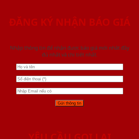
ĐĂNG KÝ NHẬN BÁO GIÁ
Nhập thông tin để nhận được báo giá mới nhât đầy
đủ nhất và chi tiết nhất.
YÊU CẦU GỌI LẠI