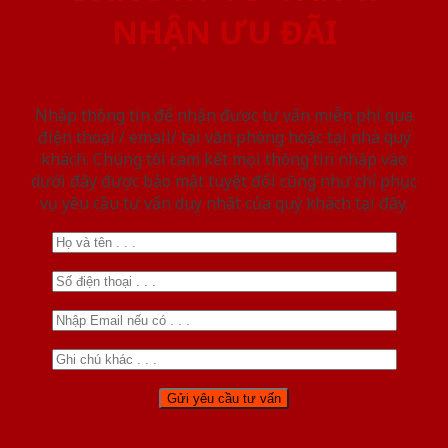
NHẬN ƯU ĐÃI
Nhập thông tin để nhận được tư vấn miễn phí qua
điện thoại / email/ tại văn phòng hoặc tại nhà quý
khách. Chúng tôi cam kết mọi thông tin nhập vào
dưới đây được bảo mật tuyệt đối cũng như chỉ phục
vụ yêu cầu tư vấn duy nhất của quý khách tại đây.