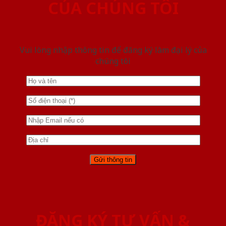
CỦA CHÚNG TÔI
Vui lòng nhập thông tin để đăng ký làm đại lý của
chúng tôi
ĐĂNG KÝ TƯ VẤN &