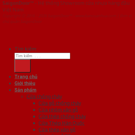
SaigonDoor™
- Hệ thống Showroom cửa nhựa hàng đầu
Việt Nam
Copyright ⓒ 2016 – 2026 SaigonDoor™ - www.bancuanhua.com | Đơn vị
chủ quản SaigonDoor
Tìm kiếm:
Trang chủ
Giới thiệu
Sản phẩm
Cửa chống cháy
Cửa gỗ chống cháy
Cửa nhôm vân gỗ
Cửa thép chống cháy
Cửa Thép Hàn Quốc
Cửa thép vân gỗ