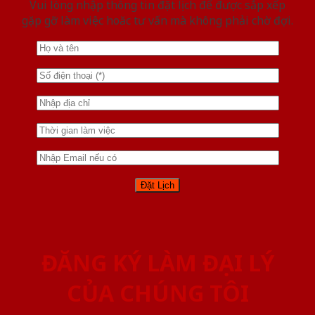
Vui lòng nhập thông tin đặt lịch để được sắp xếp
gặp gỡ làm việc hoăc tư vấn mà không phải chờ đợi.
ĐĂNG KÝ LÀM ĐẠI LÝ
CỦA CHÚNG TÔI