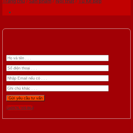
Trang chủ
/
Sản phẩm
/
Nội thất
/
Tủ Kệ Bếp
Gọi 0976.169.864