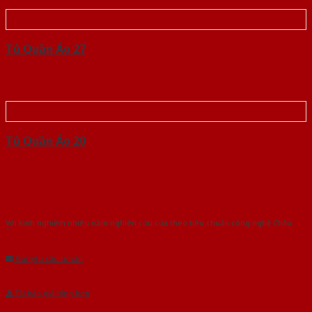
Tủ Quần Áo 27
Tủ Quần Áo 20
Với kinh nghiệm nhiêu năm nghiên cứu cửa theo tiêu chuẩn công nghệ Châu
Âu.Chúng tôi tự tin là nhà sản xuất & cung cấp hàng đầu tại Việt Nam!
Gửi yêu cầu tư vấn
Tải báo giá tổng hợp