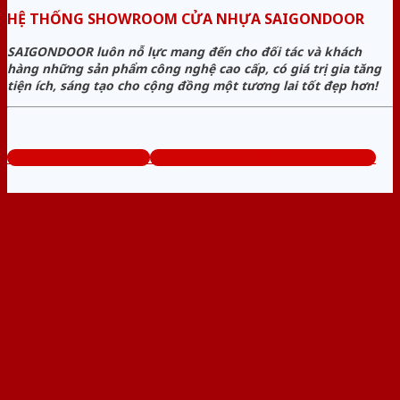
HỆ THỐNG SHOWROOM CỬA NHỰA SAIGONDOOR
SAIGONDOOR luôn nỗ lực mang đến cho đối tác và khách
hàng những sản phẩm công nghệ cao cấp, có giá trị gia tăng
tiện ích, sáng tạo cho cộng đồng một tương lai tốt đẹp hơn!
www.sieuthicuanhua.net
Tổng đài tư vấn miễn phí: 0824.400.400