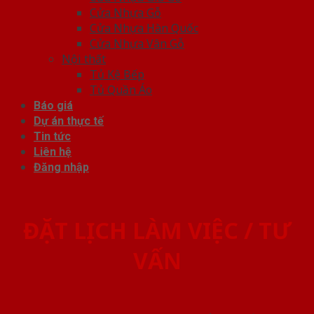
Cửa Nhựa Gỗ
Cửa Nhựa Hàn Quốc
Cửa Nhựa Vân Gỗ
Nội thất
Tủ Kệ Bếp
Tủ Quần Áo
Báo giá
Dự án thực tế
Tin tức
Liên hệ
Đăng nhập
ĐẶT LỊCH LÀM VIỆC / TƯ
VẤN