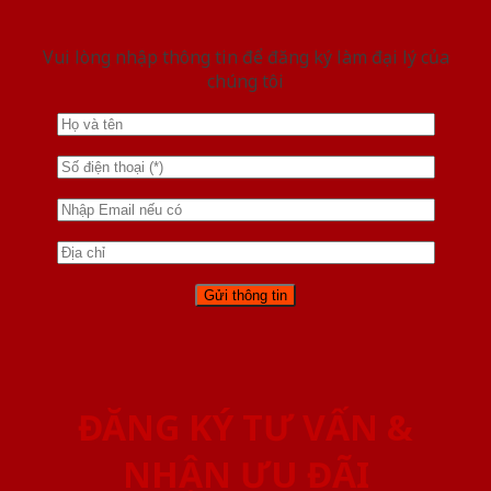
Vui lòng nhập thông tin để đăng ký làm đại lý của
chúng tôi
ĐĂNG KÝ TƯ VẤN &
NHẬN ƯU ĐÃI