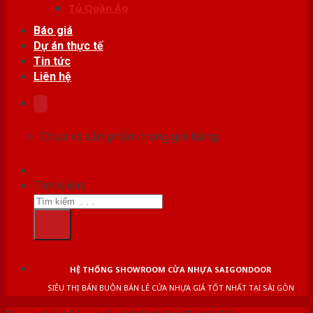
Tủ Quần Áo
Báo giá
Dự án thực tế
Tin tức
Liên hệ
Chưa có sản phẩm trong giỏ hàng.
Tìm kiếm:
HỆ THỐNG SHOWROOM CỬA NHỰA SAIGONDOOR
SIÊU THỊ BÁN BUÔN BÁN LẺ CỬA NHỰA GIÁ TỐT NHẤT TẠI SÀI GÒN