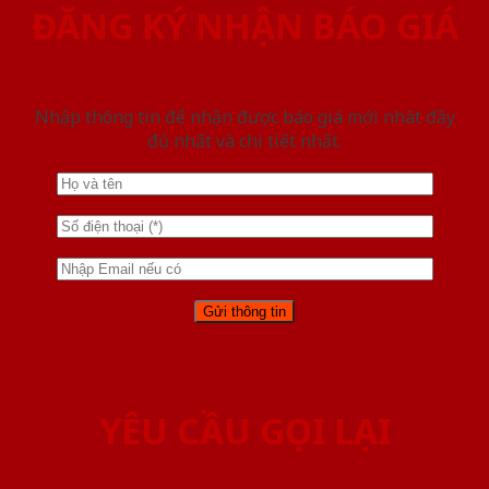
ĐĂNG KÝ NHẬN BÁO GIÁ
Nhập thông tin để nhận được báo giá mới nhât đầy
đủ nhất và chi tiết nhất.
YÊU CẦU GỌI LẠI