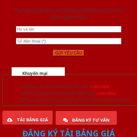
Chúng tôi sẽ liên lạc lại với quý khách trong thời
gian ngắn nhất
Khuyến mại
Quà tặng đồ nội thất trang trí lên đến
1.000.000đ
Giảm trực tiếp khi mua đơn hàng lớn hơn
3.000.000đ
Nhiều ưu đãi lớn khi đăng ký tài khoản thành viên thân thiết
TẢI BẢNG GIÁ
ĐĂNG KÝ TƯ VẤN
ĐĂNG KÝ TẢI BẢNG GIÁ