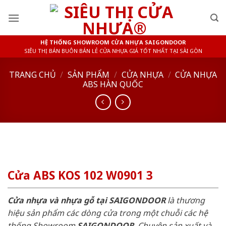
Skip
to
content
HỆ THỐNG SHOWROOM CỬA NHỰA SAIGONDOOR
SIÊU THỊ BÁN BUÔN BÁN LẺ CỬA NHỰA GIÁ TỐT NHẤT TẠI SÀI GÒN
TRANG CHỦ
/
SẢN PHẨM
/
CỬA NHỰA
/
CỬA NHỰA
ABS HÀN QUỐC
Cửa ABS KOS 102 W0901 3
Cửa nhựa và nhựa gỗ tại SAIGONDOOR
là thương
hiệu sản phẩm các dòng cửa trong một chuỗi các hệ
thống Showroom
SAIGONDOOR
. Chuyên sản xuất và