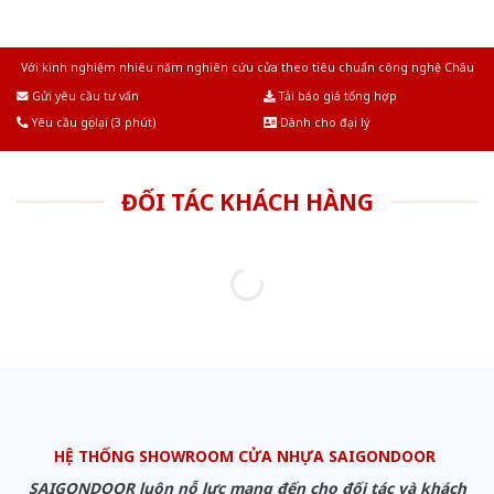
Với kinh nghiệm nhiêu năm nghiên cứu cửa theo tiêu chuẩn công nghệ Châu
Âu.Chúng tôi tự tin là nhà sản xuất & cung cấp hàng đầu tại Việt Nam!
Gửi yêu cầu tư vấn
Tải báo giá tổng hợp
Yêu cầu gọi lại (3 phút)
Dành cho đại lý
ĐỐI TÁC KHÁCH HÀNG
HỆ THỐNG SHOWROOM CỬA NHỰA SAIGONDOOR
SAIGONDOOR luôn nỗ lực mang đến cho đối tác và khách