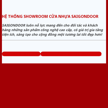
HỆ THỐNG SHOWROOM CỬA NHỰA SAIGONDOOR
SAIGONDOOR luôn nỗ lực mang đến cho đối tác và khách
hàng những sản phẩm công nghệ cao cấp, có giá trị gia tăng
tiện ích, sáng tạo cho cộng đồng một tương lai tốt đẹp hơn!
www.sieuthicuanhua.net
Tổng đài tư vấn miễn phí: 0824.400.400