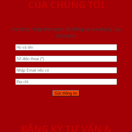
CỦA CHÚNG TÔI
Vui lòng nhập thông tin để đăng ký làm đại lý của
chúng tôi
ĐĂNG KÝ TƯ VẤN &