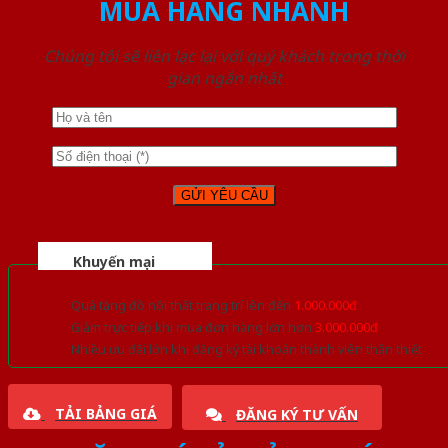
MUA HÀNG NHANH
Chúng tôi sẽ liên lạc lại với quý khách trong thời
gian ngắn nhất
Khuyến mại
Quà tặng đồ nội thất trang trí lên đến
1.000.000đ
Giảm trực tiếp khi mua đơn hàng lớn hơn
3.000.000đ
Nhiều ưu đãi lớn khi đăng ký tài khoản thành viên thân thiết
TẢI BẢNG GIÁ
ĐĂNG KÝ TƯ VẤN