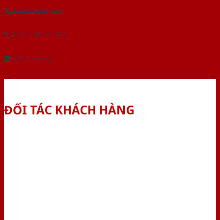
Tải báo giá tổng hợp
Yêu cầu gọi lại (3 phút)
Dành cho đại lý
ĐỐI TÁC KHÁCH HÀNG