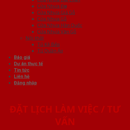
Cửa Nhựa Đẹp
Cửa Nhựa Giả Gỗ
Cửa Nhựa Gỗ
Cửa Nhựa Hàn Quốc
Cửa Nhựa Vân Gỗ
Nội thất
Tủ Kệ Bếp
Tủ Quần Áo
Báo giá
Dự án thực tế
Tin tức
Liên hệ
Đăng nhập
ĐẶT LỊCH LÀM VIỆC / TƯ
VẤN