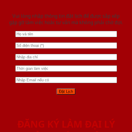
Vui lòng nhập thông tin đặt lịch để được sắp xếp
gặp gỡ làm việc hoăc tư vấn mà không phải chờ đợi.
ĐĂNG KÝ LÀM ĐẠI LÝ