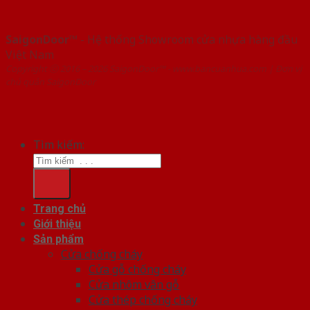
SaigonDoor™
- Hệ thống Showroom cửa nhựa hàng đầu
Việt Nam
Copyright ⓒ 2016 – 2026 SaigonDoor™ - www.bancuanhua.com | Đơn vị
chủ quản SaigonDoor
Tìm kiếm:
Trang chủ
Giới thiệu
Sản phẩm
Cửa chống cháy
Cửa gỗ chống cháy
Cửa nhôm vân gỗ
Cửa thép chống cháy