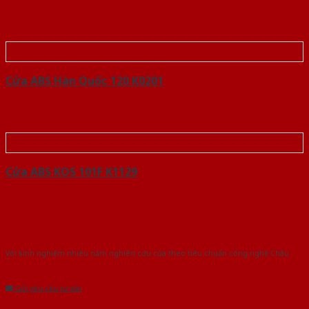
Cửa ABS Hàn Quốc 120 K0201
Cửa ABS KOS 101F K1129
Với kinh nghiệm nhiêu năm nghiên cứu cửa theo tiêu chuẩn công nghệ Châu
Âu.Chúng tôi tự tin là nhà sản xuất & cung cấp hàng đầu tại Việt Nam!
Gửi yêu cầu tư vấn