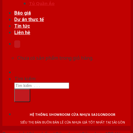
Tủ Quần Áo
Báo giá
Dự án thực tế
Tin tức
Liên hệ
Chưa có sản phẩm trong giỏ hàng.
Tìm kiếm:
HỆ THỐNG SHOWROOM CỬA NHỰA SAIGONDOOR
SIÊU THỊ BÁN BUÔN BÁN LẺ CỬA NHỰA GIÁ TỐT NHẤT TẠI SÀI GÒN