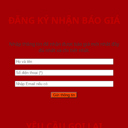
ĐĂNG KÝ NHẬN BÁO GIÁ
Nhập thông tin để nhận được báo giá mới nhât đầy
đủ nhất và chi tiết nhất.
YÊU CẦU GỌI LẠI