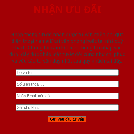
NHẬN ƯU ĐÃI
Nhập thông tin để nhận được tư vấn miễn phí qua
điện thoại / email/ tại văn phòng hoặc tại nhà quý
khách. Chúng tôi cam kết mọi thông tin nhập vào
dưới đây được bảo mật tuyệt đối cũng như chỉ phục
vụ yêu cầu tư vấn duy nhất của quý khách tại đây.