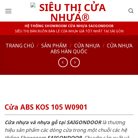
Skip
to
content
HỆ THỐNG SHOWROOM CỬA NHỰA SAIGONDOOR
SIÊU THỊ BÁN BUÔN BÁN LẺ CỬA NHỰA GIÁ TỐT NHẤT TẠI SÀI GÒN
TRANG CHỦ
/
SẢN PHẨM
/
CỬA NHỰA
/
CỬA NHỰA
ABS HÀN QUỐC
Cửa ABS KOS 105 W0901
Cửa nhựa và nhựa gỗ tại SAIGONDOOR
là thương
hiệu sản phẩm các dòng cửa trong một chuỗi các hệ
thống Showroom
SAIGONDOOR
. Chuyên sản xuất và