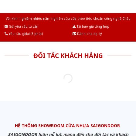
Với kinh nghiệm nhiêu năm nghiên cứu cửa theo tiêu chuẩn công nghệ Châu
Âu.Chúng tôi tự tin là nhà sản xuất & cung cấp hàng đầu tại Việt Nam!
Gửi yêu cầu tư vấn
Tải báo giá tổng hợp
Yêu cầu gọi lại (3 phút)
Dành cho đại lý
ĐỐI TÁC KHÁCH HÀNG
HỆ THỐNG SHOWROOM CỬA NHỰA SAIGONDOOR
SAIGONDOOR luôn nỗ lực mang đến cho đối tác và khách