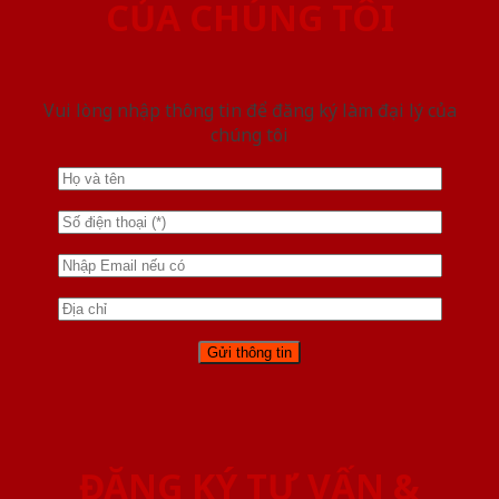
CỦA CHÚNG TÔI
Vui lòng nhập thông tin để đăng ký làm đại lý của
chúng tôi
ĐĂNG KÝ TƯ VẤN &