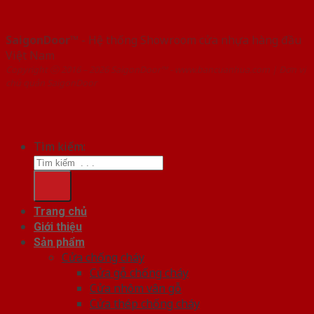
SaigonDoor™
- Hệ thống Showroom cửa nhựa hàng đầu
Việt Nam
Copyright ⓒ 2016 – 2026 SaigonDoor™ - www.bancuanhua.com | Đơn vị
chủ quản SaigonDoor
Tìm kiếm:
Trang chủ
Giới thiệu
Sản phẩm
Cửa chống cháy
Cửa gỗ chống cháy
Cửa nhôm vân gỗ
Cửa thép chống cháy