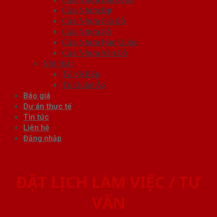
Cửa Nhựa Đẹp
Cửa Nhựa Giả Gỗ
Cửa Nhựa Gỗ
Cửa Nhựa Hàn Quốc
Cửa Nhựa Vân Gỗ
Nội thất
Tủ Kệ Bếp
Tủ Quần Áo
Báo giá
Dự án thực tế
Tin tức
Liên hệ
Đăng nhập
ĐẶT LỊCH LÀM VIỆC / TƯ
VẤN