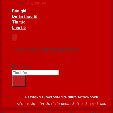
Tủ Quần Áo
Báo giá
Dự án thực tế
Tin tức
Liên hệ
Chưa có sản phẩm trong giỏ hàng.
Tìm kiếm:
HỆ THỐNG SHOWROOM CỬA NHỰA SAIGONDOOR
SIÊU THỊ BÁN BUÔN BÁN LẺ CỬA NHỰA GIÁ TỐT NHẤT TẠI SÀI GÒN