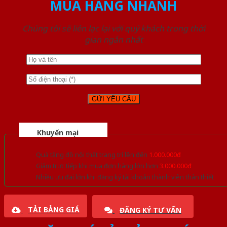
MUA HÀNG NHANH
Chúng tôi sẽ liên lạc lại với quý khách trong thời
gian ngắn nhất
Khuyến mại
Quà tặng đồ nội thất trang trí lên đến
1.000.000đ
Giảm trực tiếp khi mua đơn hàng lớn hơn
3.000.000đ
Nhiều ưu đãi lớn khi đăng ký tài khoản thành viên thân thiết
TẢI BẢNG GIÁ
ĐĂNG KÝ TƯ VẤN