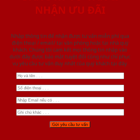
NHẬN ƯU ĐÃI
Nhập thông tin để nhận được tư vấn miễn phí qua
điện thoại / email/ tại văn phòng hoặc tại nhà quý
khách. Chúng tôi cam kết mọi thông tin nhập vào
dưới đây được bảo mật tuyệt đối cũng như chỉ phục
vụ yêu cầu tư vấn duy nhất của quý khách tại đây.