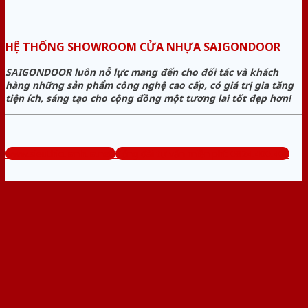
HỆ THỐNG SHOWROOM CỬA NHỰA SAIGONDOOR
SAIGONDOOR luôn nỗ lực mang đến cho đối tác và khách
hàng những sản phẩm công nghệ cao cấp, có giá trị gia tăng
tiện ích, sáng tạo cho cộng đồng một tương lai tốt đẹp hơn!
www.sieuthicuanhua.net
Tổng đài tư vấn miễn phí: 0824.400.400