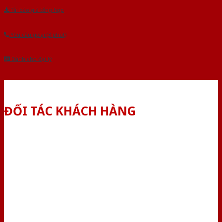
Tải báo giá tổng hợp
Yêu cầu gọi lại (3 phút)
Dành cho đại lý
ĐỐI TÁC KHÁCH HÀNG