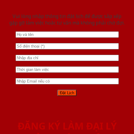
Vui lòng nhập thông tin đặt lịch để được sắp xếp
gặp gỡ làm việc hoăc tư vấn mà không phải chờ đợi.
ĐĂNG KÝ LÀM ĐẠI LÝ