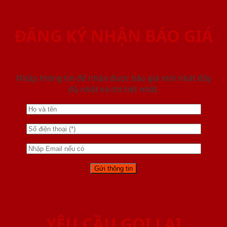
ĐĂNG KÝ NHẬN BÁO GIÁ
Nhập thông tin để nhận được báo giá mới nhât đầy
đủ nhất và chi tiết nhất.
YÊU CẦU GỌI LẠI