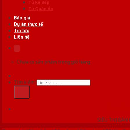
Tủ Kệ Bếp
Tủ Quần Áo
Báo giá
Dự án thực tế
Tin tức
Liên hệ
Chưa có sản phẩm trong giỏ hàng.
Tìm kiếm:
HỆ THỐ
SIÊU THỊ BÁN