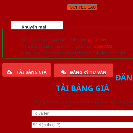
Khuyến mại
Quà tặng đồ nội thất trang trí lên đến
1.000.000đ
Giảm trực tiếp khi mua đơn hàng lớn hơn
3.000.000đ
Nhiều ưu đãi lớn khi đăng ký tài khoản thành viên thân thiết
TẢI BẢNG GIÁ
ĐĂNG KÝ TƯ VẤN
ĐĂN
TẢI BẢNG GIÁ
Đăng ký nhận báo giá mới nhất từ chúng tôi