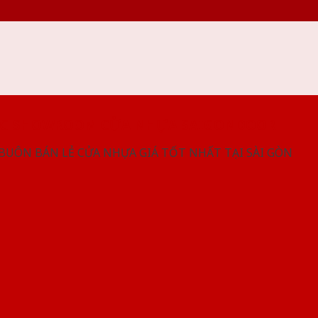
NG SHOWROOM CỬA NHỰA SAIGONDOOR
 BUÔN BÁN LẺ CỬA NHỰA GIÁ TỐT NHẤT TẠI SÀI GÒN