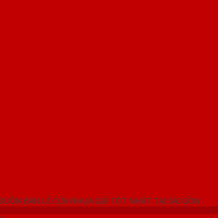
NG SHOWROOM CỬA NHỰA SAIGONDOOR
 BUÔN BÁN LẺ CỬA NHỰA GIÁ TỐT NHẤT TẠI SÀI GÒN