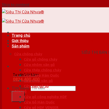
Skip to content
Trang chủ
Giới thiệu
HỆ THỐ
Sản phẩm
SIÊU THỊ BÁN
Cửa chống cháy
Cửa gỗ chống cháy
Cửa nhôm vân gỗ
Cửa thép chống cháy
Tư vấn bán hàng
Cửa Thép Hàn Quốc
0824.400.400
Cửa thép vân gỗ
Cửa vân gỗ 5D
Tìm kiếm:
Cửa gỗ
Cửa gỗ công nghiệp HDF
Cửa Gỗ Hàn Quốc
Cửa gỗ HDF VENEER