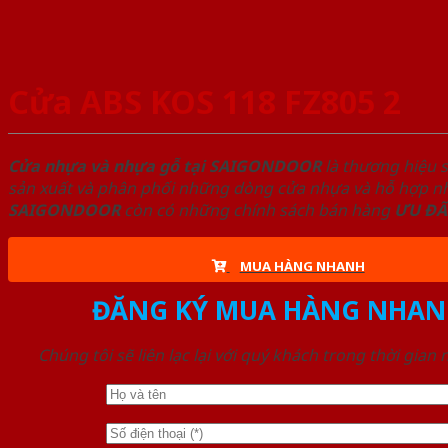
Cửa ABS KOS 118 FZ805 2
Cửa nhựa và nhựa gỗ tại SAIGONDOOR
là thương hiệu 
sản xuất và phân phối những dòng cửa nhựa và hỗ hợp nhự
SAIGONDOOR
còn có những chính sách bán hàng
ƯU ĐÃ
MUA HÀNG NHANH
ĐĂNG KÝ MUA HÀNG NHAN
Chúng tôi sẽ liên lạc lại với quý khách trong thời gian