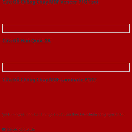
Cửa Gỗ Chống Cháy MDF Veneer P1G1 soi
Cửa Gỗ Hàn Quốc 2A
Cửa Gỗ Chống Cháy MDF Laminate P1R2
Với kinh nghiệm nhiêu năm nghiên cứu cửa theo tiêu chuẩn công nghệ Châu
Âu.Chúng tôi tự tin là nhà sản xuất & cung cấp hàng đầu tại Việt Nam!
Gửi yêu cầu tư vấn