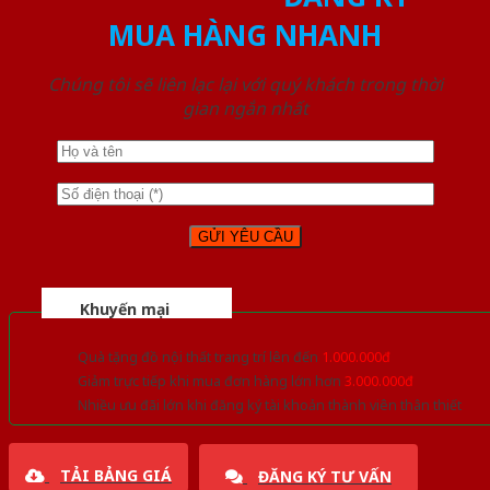
MUA HÀNG NHANH
Chúng tôi sẽ liên lạc lại với quý khách trong thời
gian ngắn nhất
Khuyến mại
Quà tặng đồ nội thất trang trí lên đến
1.000.000đ
Giảm trực tiếp khi mua đơn hàng lớn hơn
3.000.000đ
Nhiều ưu đãi lớn khi đăng ký tài khoản thành viên thân thiết
TẢI BẢNG GIÁ
ĐĂNG KÝ TƯ VẤN