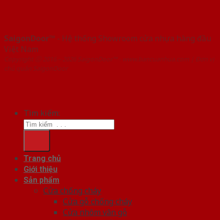
SaigonDoor™
- Hệ thống Showroom cửa nhựa hàng đầu
Việt Nam
Copyright ⓒ 2016 – 2026 SaigonDoor™ - www.bancuanhua.com | Đơn vị
chủ quản SaigonDoor
Tìm kiếm:
Trang chủ
Giới thiệu
Sản phẩm
Cửa chống cháy
Cửa gỗ chống cháy
Cửa nhôm vân gỗ