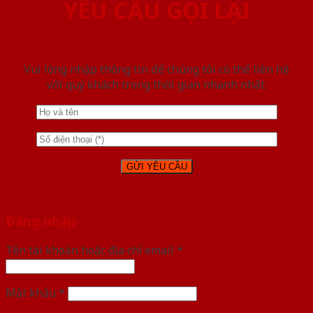
YÊU CẦU GỌI LẠI
Vui lòng nhập thông tin để chúng tôi có thể liên hệ
với quý khách trong thời gian nhanh nhất.
Đăng nhập
Tên tài khoản hoặc địa chỉ email
*
Mật khẩu
*