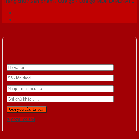
Trang chủ
/
Sản phẩm
/
Cửa gỗ
/
Cửa gỗ MDF LAMINATE
Gọi 0976.169.864