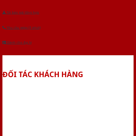
Tải báo giá tổng hợp
Yêu cầu gọi lại (3 phút)
Dành cho đại lý
ĐỐI TÁC KHÁCH HÀNG