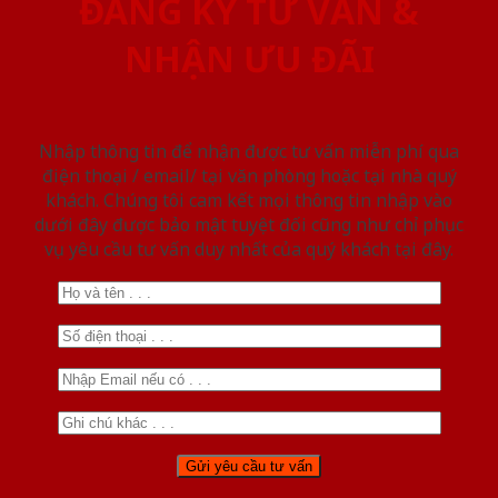
ĐĂNG KÝ TƯ VẤN &
NHẬN ƯU ĐÃI
Nhập thông tin để nhận được tư vấn miễn phí qua
điện thoại / email/ tại văn phòng hoặc tại nhà quý
khách. Chúng tôi cam kết mọi thông tin nhập vào
dưới đây được bảo mật tuyệt đối cũng như chỉ phục
vụ yêu cầu tư vấn duy nhất của quý khách tại đây.