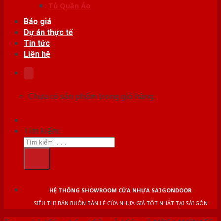
Tủ Quần Áo
Báo giá
Dự án thực tế
Tin tức
Liên hệ
Chưa có sản phẩm trong giỏ hàng.
Tìm kiếm:
HỆ THỐNG SHOWROOM CỬA NHỰA SAIGONDOOR
SIÊU THỊ BÁN BUÔN BÁN LẺ CỬA NHỰA GIÁ TỐT NHẤT TẠI SÀI GÒN