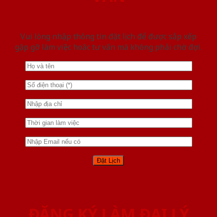
Vui lòng nhập thông tin đặt lịch để được sắp xếp
gặp gỡ làm việc hoăc tư vấn mà không phải chờ đợi.
ĐĂNG KÝ LÀM ĐẠI LÝ