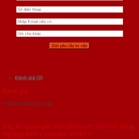
Đánh giá (0)
Đánh giá
Chưa có đánh giá nào.
Hãy là người đầu tiên nhận xét “Cửa Gỗ Công
Nghiệp MDF Laminate 2P1R51”