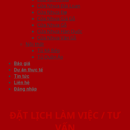
Cửa Nhựa Đài Loan
Cửa Nhựa Đẹp
Cửa Nhựa Giả Gỗ
Cửa Nhựa Gỗ
Cửa Nhựa Hàn Quốc
Cửa Nhựa Vân Gỗ
Nội thất
Tủ Kệ Bếp
Tủ Quần Áo
Báo giá
Dự án thực tế
Tin tức
Liên hệ
Đăng nhập
ĐẶT LỊCH LÀM VIỆC / TƯ
VẤN