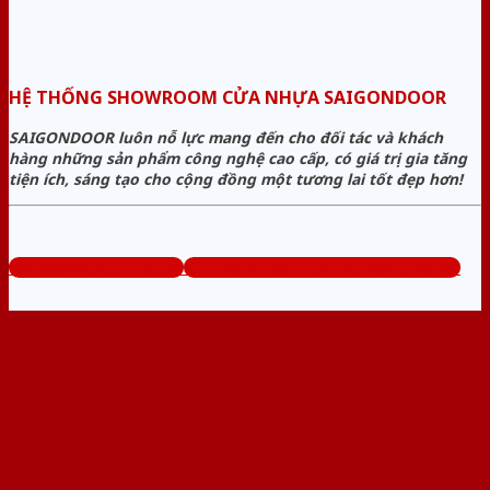
HỆ THỐNG SHOWROOM CỬA NHỰA SAIGONDOOR
SAIGONDOOR luôn nỗ lực mang đến cho đối tác và khách
hàng những sản phẩm công nghệ cao cấp, có giá trị gia tăng
tiện ích, sáng tạo cho cộng đồng một tương lai tốt đẹp hơn!
www.sieuthicuanhua.net
Tổng đài tư vấn miễn phí: 0824.400.400