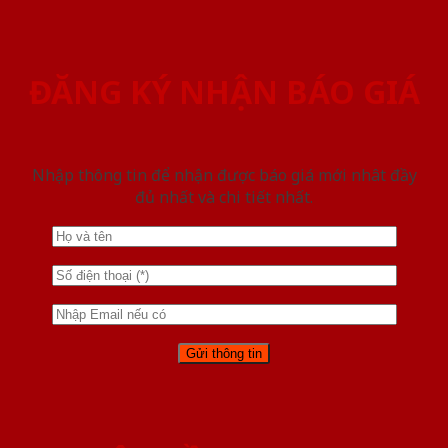
ĐĂNG KÝ NHẬN BÁO GIÁ
Nhập thông tin để nhận được báo giá mới nhât đầy
đủ nhất và chi tiết nhất.